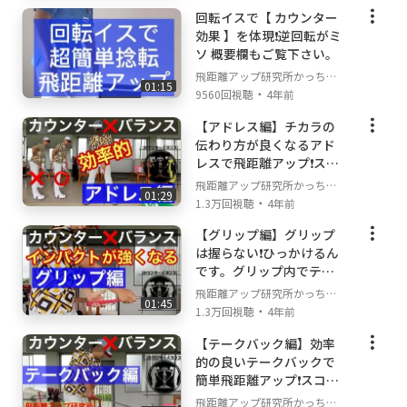
https://lit.link/upkachanneru
回転イスで【 カウンター
効果 】を体現❗️逆回転がミ
ソ 概要欄もご覧下さい。
飛距離アップ研究所かっちゃ
01:15
・
んねる
9560回視聴
4年前
【アドレス編】チカラの
伝わり方が良くなるアド
レスで飛距離アップ❗️スコ
アアップ❗️
飛距離アップ研究所かっちゃ
01:29
・
んねる
1.3万回視聴
4年前
【グリップ編】グリップ
は握らない❗️ひっかけるん
です。グリップ内でテコ
の原理を効かせて簡単飛
飛距離アップ研究所かっちゃ
01:45
距離アップ❗️
・
んねる
1.3万回視聴
4年前
【テークバック編】効率
的の良いテークバックで
簡単飛距離アップ❗️スコア
アップ❗️
飛距離アップ研究所かっちゃ