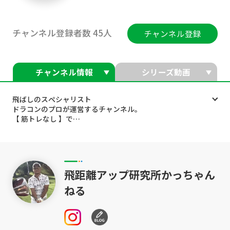
チャンネル登録者数 45人
チャンネル登録
チャンネル情報
シリーズ動画
飛ばしのスペシャリスト
ドラコンのプロが運営するチャンネル。
【 筋トレなし 】で
【解剖学】【物理学】【運動力学】
３つの思考で簡単飛距離アップ❗️
その結果、筋トレなしで飛距離アップを実現❗️
ドラコン大会では47才で416ヤードを記録。
飛距離アップ研究所かっちゃん
10年連続全国大会出場、アジア大会２位と
試合結果で自らの理論を証明。
ねる
最小のチカラで最大のチカラを引き出し
力みが改善され、ミスショットも減り
この理論を実践して