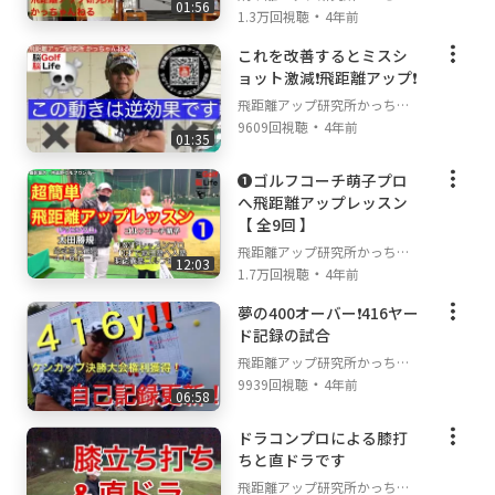
01:56
・
んねる
1.3万回視聴
4年前
これを改善するとミスシ
ョット激減❗️飛距離アップ❗️
飛距離アップ研究所かっちゃ
・
んねる
9609回視聴
4年前
01:35
❶ゴルフコーチ萌子プロ
へ飛距離アップレッスン
【 全9回 】
飛距離アップ研究所かっちゃ
12:03
・
んねる
1.7万回視聴
4年前
夢の400オーバー❗️416ヤー
ド記録の試合
飛距離アップ研究所かっちゃ
・
んねる
9939回視聴
4年前
06:58
ドラコンプロによる膝打
ちと直ドラです
飛距離アップ研究所かっちゃ