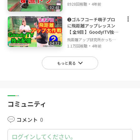
・
んねる
8928回視聴
4年前
02:48
❷ゴルフコーチ萌子プロ
に飛距離アップレッスン
【 全9回 】Goody!TV独占
配信
飛距離アップ研究所かっちゃ
04:32
・
んねる
1.1万回視聴
4年前
もっと見る
コミュニティ
コメント
0
ログインしてください。