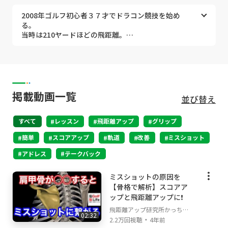
ベストスコア更新される方が続出❗️
2008年ゴルフ初心者３７才でドラコン競技を始め
る。
ドラコンプロの太田勝規が提起する
当時は210ヤードほどの飛距離。
【飛ばしの極意】を提供いたします。
ドラコン大会初記録は270ヤードで最下位。
2021年には50才の記念に独自のスイング理論「カウンタ
効率的スイングを研究し、毎年飛距離アップに成
ーバランス理論」を解説した本を出版。
功。
【 脳トレで飛距離アップ 】はAmazonと一部コンビニに
ドラコン全日本大会では毎年出場の常連になりまし
て好評販売中。
た。
レヴューには嬉しい感想がぎっしり。
掲載動画一覧
並び替え
2015年384.5ヤードで当時の自己記録を更新して初
嬉しいことに販売から半年もせずに増刷となりました。
優勝❗️
詳しくはリンクからご覧下さい。
すべて
2018年47才で「４１６ヤード」を記録し自己記録更
レッスン
飛距離アップ
グリップ
https://lit.link/upkachanneru
新❗️
簡単
スコアアップ
軌道
改善
ミスショット
2018年アジア大会２位【オープン】
初心者からツアープロ、ツアープロコーチにいたるまで
2016年アジア大会３位【シニア】
飛距離アップのレッスンもしております。
アドレス
テークバック
世界大会選考会ベスト8
2017年ゴルフを真面目に始めて
ミスショットの原因を
半年でベストスコア８７からベストスコア７０へ
【骨格で解析】スコアア
ップと飛距離アップに❗️
チャンネル管理者のドラコンプロ太田勝規は
1971年5月生まれO型大阪府出身
飛距離アップ研究所かっちゃ
02:32
詳細は下記リンクを見ていただければ幸いです。
・
んねる
2.2万回視聴
4年前