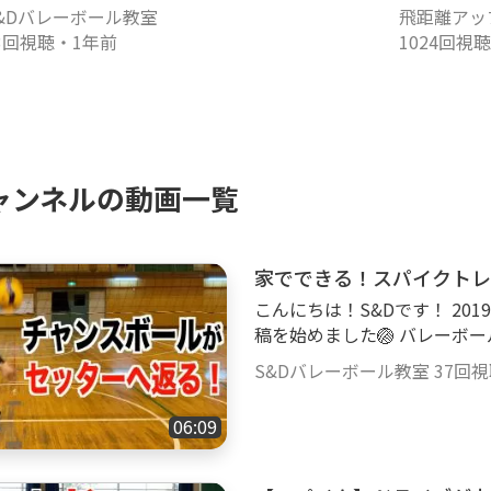
改善‼️
&Dバレーボール教室
飛距離アッ
3回視聴
・
1年前
1024回視聴
ャンネルの動画一覧
家でできる！スパイクトレ
こんにちは！S&Dです！ 20
稿を始めました🏐 バレーボ
ます👍 私たちの今までの経
S&Dバレーボール教室
37回
になってもらえればとても嬉しいです‼️ ----
--------------- ＜
06:09
動画です！！ 体育館が使えない人・スパイク力を上げたい人などは、家で
もできるトレーニングですの
を上げるには、筋力と柔軟性