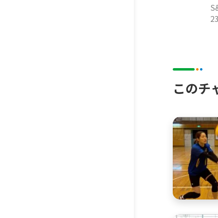
S
2
このチ