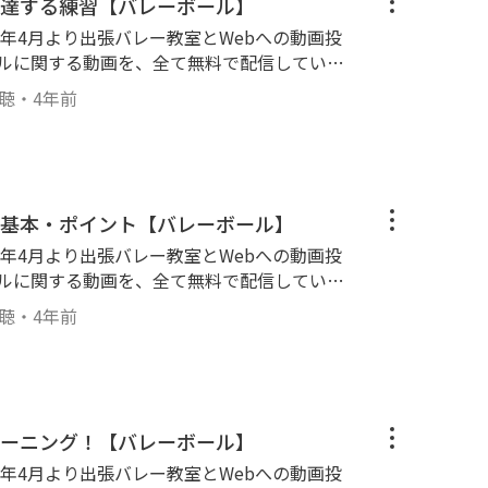
達する練習【バレーボール】
-------------------------------------- #バレー
19年4月より出張バレー教室とWebへの動画投
レ ＃パス ＃バレー講座
ールに関する動画を、全て無料で配信していき
験に基づき、１人でも上達の気づきやキッカケ
視聴
・
4年前
--------------------------------------
動画＞ 【ドライブが上達する練習】です！！ ボール
いう技術の練習ドリルです✨ ２人組で簡単に
ので、練習前・スパイク練習の前などに取り入
--------------------------------------- #バレ
基本・ポイント【バレーボール】
スパイク ＃ドライブ
19年4月より出張バレー教室とWebへの動画投
ールに関する動画を、全て無料で配信していき
験に基づき、１人でも上達の気づきやキッカケ
視聴
・
4年前
--------------------------------------
日の動画＞ 【オーバーハンドパスの基礎基本とポイン
オーバーハンドパス ＃オーバーパス ＃バ
ーニング！【バレーボール】
19年4月より出張バレー教室とWebへの動画投