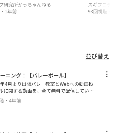
グの基礎１！手首
プ研究所かっちゃんねる
スギプロチャンネル
スター
・
1年前
93回視聴
・
3年前
並び替え
ーニング！【バレーボール】
19年4月より出張バレー教室とWebへの動画投
ールに関する動画を、全て無料で配信していき
験に基づき、１人でも上達の気づきやキッカケ
視聴
・
4年前
--------------------------------------
本日の動画＞ 【家でできる！スパイクトレーニング！】の
で、ぜひ行なってみてください✨ スパイク力
どちらも重要ですので、バランスよく取り組ん