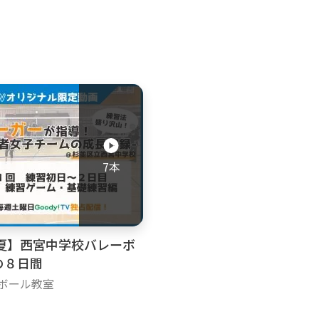
7本
年夏】西宮中学校バレーボ
の８日間
ーボール教室