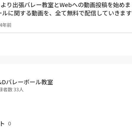
4月より出張バレー教室とWebへの動画投稿を始めま
ールに関する動画を、全て無料で配信していきます
今までの経験に基づき、１人でも上達の気づきやキ
4年前
‼️
--------------------------------------------
ーパスが上手くなるドリル‼️】です！
パスは色々な体勢や方法で行うとどんどん上達する
&Dバレーボール教室
録者数 33人
--------------------------------------------
ボール ＃オーバーパス ＃ハイキュー
ト
0