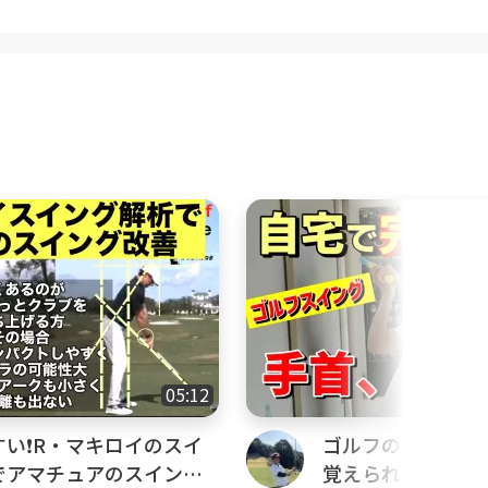
05:12
い❗️R・マキロイのスイ
ゴルフの手首と肘
でアマチュアのスイング
覚えられる！自宅