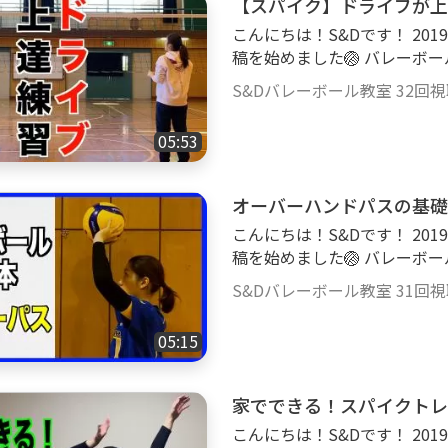
【スパイク】ドライブが上
でいきましょう‼️ -------------------
こんにちは！S&Dです！ 20
ボール ＃スパイク ＃家ト
稿を始めました🏐 バレーボ
ます👍 私たちの今までの経
S&Dバレーボール教室
32回
になってもらえればとても嬉しいです‼️ ----
--------------- ＜本日の
05:53
を回転させる「ドライブ」と
できる練習を紹介しています
れてみてください‼️ ------------------
オーバーハンドパスの基礎
ーボール ＃ハイキュー ＃
こんにちは！S&Dです！ 20
稿を始めました🏐 バレーボ
ます👍 私たちの今までの経
S&Dバレーボール教室
31回
になってもらえればとても嬉しいです‼️ ----
--------------- ＜本
05:15
ト】の動画です！！ --------------------------------------------------------- #バレ
ーボール ＃ハイキュー ＃
レー講座
家でできる！スパイクトレ
こんにちは！S&Dです！ 20