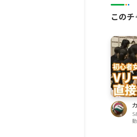
このチ
S
動