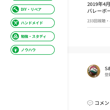
2019年
DIY・リペア
バレーボ
私たちの
233回視聴
・
ハンドメイド
嬉しいです
-------------
勉強・スタディ
【オーバ
ノウハウ
オーバー
ださい☺️‼️
S
登
-------------
＃バレー
コメン