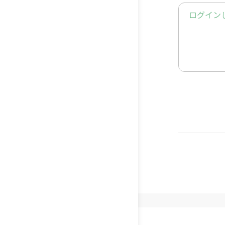
９．焼き
ログイン
ココア味
1．アーモ
ふるう。
2．(ピン
3．着色
4〜9． 
チョコレ
1．耐熱容
ンジで３
２．（１
３．（２
４．いち
無塩バタ