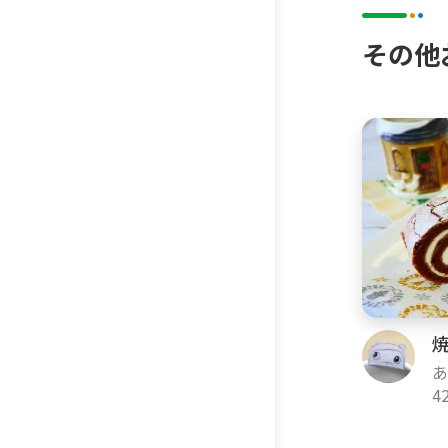
仕上げ
その他
1．焼き
ーマドラ
2．ラッ
3．プレ
あ
G
4