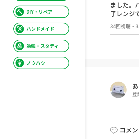
ました。
DIY・リペア
子レンジ
す。
34回視聴
・
ハンドメイド
*レシピ*
勉強・スタディ
ピンクの
１．アーモ
ノウハウ
２．卵白 
いメレン
３．（２
あ
４．（３
登
５．1セ
６．オー
７．（６
りかける
コメン
８．180