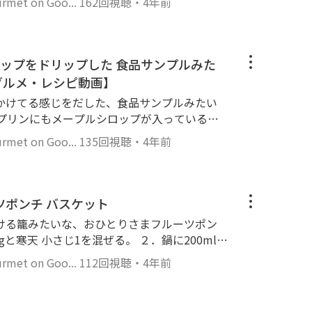
#レシピ動画
et on Goo...
162回視聴
・
4年前
分、シナモンステック 1本を入れ、蓋をして30
 120gにコーンスターチ 55gを入れ混ぜる。
45gを入れ混ぜる。 ５．（４）に（３）を入
ップをドリップした 食品サンプルみた
レモンの皮とシナモンステックを取り出す。
グルメ・レシピ動画】
ぜる。 ８．火にかける。焦がさないようにか
かけてる感じをだした、食品サンプルみたい
で煮る。 ９．バニラエッセンス、無塩バター
ズプリンにもメープルシロップが入っているの
オーブンシートを敷き込んだお好みの型（今回 1
なプリンです。 飛び出したスプーンがちょっ
を流し入れる。 １１．台荷に打ち付け、空気
et on Goo...
135回視聴
・
4年前
いから！）、ケーキの上にのってる字が書い
２．ラップを密着させてかぶせる。粗熱が取れ
キピック？トッパー？）みたいなものだと思
冷やす。 １３．お好みの大きさに切り分け
く付け、溶き卵 1個も付ける。 １５．フライパ
ツポンチ バスケット
、（１４）を焼く。 １６．温かいうちにグラ
プ 110gを入れ混ぜる。 ２．卵 2個を溶き
る。お好みでシナモンを加える。 １７．できあ
ける籠みたいな、おひとりさまフルーツポン
鍋に牛乳 100g、生クリーム 100gを入れ火
てたべてもおいしいです。 #妄想グルメ
。 ４．水 30gに6gの粉ゼラチンを振り入
ける。 ３．１分間、沸騰させる。 ４．火か
子レンジで30秒ほど加熱し、粉ゼラチンを溶か
et on Goo...
112回視聴
・
4年前
を加える。この時、ジュースは常温の物を使う。
ぜる。 ６．(２)に(５)を入れ混ぜる。 ７．(６)
かためる。型離れが心配の時は植物油を型に
ら少しとろみが付くまで冷やす。 ９．水にく
イカを好みの形に切る。マスキングテープなど
．冷蔵庫で冷やし固める。 １１．固まったら