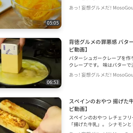
げ、白あん 5gをのせ、（４
ポルトガルではfios de ov
（６）に点々をつける。少し
あっ! 妄想グルメだ! MosoGourm
があるそうです。この鶏卵そ
弱茹でる。心配ならばもうち
なんともいえない不思議な食
す。 １０．（４）のヘタをつ
05:05
に広がり、ハラハラとほどけ
なのも。 白玉粉に砂糖を加えてあるので、冷蔵庫で保存して次の日でも固
って楽しいお菓子です。 *レシピ*（3.5センチ 8個分） 卵液の準備をします
くならずおいしく食べられま
１．卵 5個は卵黄を取り出す
背徳グルメの罪悪感 バタ
ジョンも作りましたが、茹で
合わせておく。 ２．濾し、よ
だったので、最終的にこの作り方で落ち着き
ピ動画】
物に入れておく。 砂糖液を作ります ４．鍋に砂糖 600g、水 800gを入れ火
動画
バターシュガークレープを作
にかける。 ５．沸騰したら中火で10分煮詰
クレープです。 味はバターで
く流し入れる。 ７．やや強火
が、お好みでレモンをひと絞りすると、爽やか
んとなく形を整え、バットなど
あっ! 妄想グルメだ! MosoGourm
ライパン 10枚分） １．薄力粉
ほど乾かす。 １０．ほんとうにで
06:53
み、卵 2個を入れ、混ぜる。 
麺 #FiosdeOvos #FoiTho
ぜる。 ４．バニラオイル 数滴
庫で1時間休ませる。 ６．フ
スペインのおやつ 揚げた
７．（５）をお玉8分目（50
ピ動画】
塩バターをぬる。10枚で70
スペインのおやつ レチェフリータ 
スプーン 2杯ほど振りかける
「揚げた牛乳」。 シナモンと
できあがり。味変でレモンを
の食感。 異国のお菓子感に盛