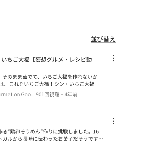
並び替え
・いちご大福【妄想グルメ・レシピ動
、そのまま茹でて、いちご大福を作れないか
分は、これぞいちご大福！シン・いちご大福で
玉だんごなんですけれども。） *レシピ*
et on Goo...
901回視聴
・
4年前
砂糖 15gを入れ混ぜる。 ２．水 90mlを赤の食
料でしたら1滴で大丈夫です。今回、2滴入れ
１）に（２）を様子を見ながら加え、こねる。
うに水の量を調整する。（今回 75ml入れま
い、ヘタを切り落とす。ヘタは使うのでとって
る“鶏卵そうめん”作りに挑戦しました。16
20g、9個に分ける。 ６．（５）を丸く広
トガルから長崎に伝わったお菓子だそうです。