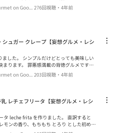
）のイチゴをのせ包む。 ７．爪楊枝の上部分で
os、タイにもFoi Thongという同じようなお菓子
深めにつけるとよい。 ８．沸騰したお湯で3分
et on Goo...
276回視聴
・
4年前
うめん、今まで食べたことのない 味と食感で
ょっと茹でてください。 ９．冷水に取り冷ま
べ物。卵の香りがふわっとした後に甘さが口
ける。 １１．できあがり。マダツボミみたい
る、鮮やかな黄色が印象的なお菓子でした。作
した。 ヘタを落とさずにそのまま包んだバー
。殻を割った後に残った卵白 小さじ 1も一緒に
ー シュガー クレープ【妄想グルメ・レシ
ることによって、どうしてもヘタが変色しがち
く混ぜる。 ３．2ミリほどの穴の空いた入れ
ました。 #妄想グルメ #レシピ
りました。 シンプルだけどとっても美味しい
める。 ６．弱火にし（３）を細
決まります。 罪悪感満載の背徳グルメです
にし1分ちょい加熱し、火を止める。 ８．な
に。 *レシピ*（21センチ フ
に取り出す。 ９．砂糖液を切りながら30分
et on Goo...
203回視聴
・
4年前
 100gはふるう。 ２．砂糖 25g、塩 ひとつま
きました。ちょっとびっくり。 #鶏卵素
３．牛乳 250gを３回に分け入れ その都度、混
ng #フォイトーン #作ってみた #challenge #DIY
、溶かしバター 25gを入れ混ぜる。 ５．冷蔵
ライパンを火にかけ、植物油を薄く引く。
牛乳 レチェフリータ【妄想グルメ・レシ
g）を流し入れる。 ８．表面が乾いてきたら無
gほどぬりました。 ９．グラニュー糖をティー
leche frita を作りました。 直訳すると
。 １０．4つに折りたたみお皿に盛る。 １１．
レモンの香り、もちもち とろり とした初めて
絞ってみてください。爽やかで罪悪感がごま
り上がること間違いなし。 屋台で売ってみた