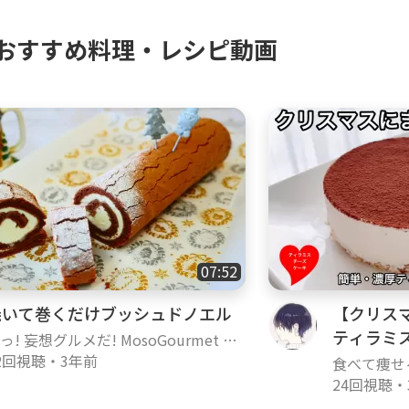
おすすめ料理・レシピ動画
上がったダックワーズに２種類のチョコレートクリ
ー」をはさむ。
ピングをする。
ゼントする。味見を忘れずに。
07:52
焼いて巻くだけブッシュドノエル
【クリス
ティラミ
っ! 妄想グルメだ! MosoGourmet on
作る方法
oody!TV
2回視聴
・
3年前
食べて痩せ
24回視聴
・