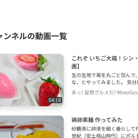
ャンネルの動画一覧
これぞ いちご大福！シン
画】
生の生地で苺を丸ごと包んで
な、とやってみました。 気
す。 （ってまあ大福じゃなくて白
あっ! 妄想グルメだ! MosoGourm
（9個分） １．白玉粉 90gに
04:18
用色素で着色する。液体着色
たら濃すぎました。 ３．（
耳たぶくらいのかたさになるよ
鶏卵素麺 作ってみた
した） ４．イチゴはよく洗
砂糖液に卵液を細く垂らして作
おく。 ５．（３）を1個あたり
世紀（安土桃山時代）にポル