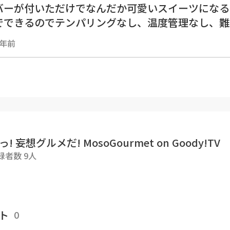
バーが付いただけでなんだか可愛いスイーツになる
でできるのでテンパリングなし、温度管理なし、難
3年前
（ピンク 約25本分、ココア 約25本分）
ダックワーズ
ンドパウダー 50g、コーンスターチ 5g（小さじ 
2個分にグラニュー糖 25gを加えながら泡立て、
ゲを作る。
）に食用色素を様子を見ながら加え、好みの色にす
っ! 妄想グルメだ! MosoGourmet on Goody!TV
）に（１）を加え、メレンゲをできるだけ潰さない
録者数 9人
ンチの丸口金を付けた絞り袋に（４）を入れる。
ブンシートを敷いた天板に（５）をハート形に絞り
）に粉砂糖 25gの半量を茶こしでふりかける。残
。
ト
0
度に予熱したオーブンで10分程焼く。