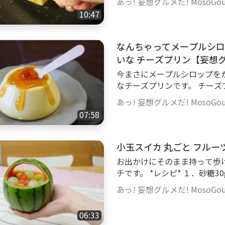
かせます。 #妄想グルメ 
あっ! 妄想グルメだ! MosoGourm
くなるおやつでした。 *レシピ* １．鍋に牛乳 350gを沸騰させないように温
10:47
める。 ２．レモンの皮 半個
分ほどそのまま置く。 ３．牛乳
４．ボウルに卵黄 2個、砂糖 
なんちゃってメープルシロ
れ混ぜる。 ６．（２）から
いな チーズプリン【妄想
７．（６）に（５）を入れ混
今まさにメープルシロップを
き混ぜながらとろっとするま
なチーズプリンです。 チー
15gを加え混ぜる。 １０．
で、ぽってり濃厚でなめらか
5センチスクエア型）に（９）
あっ! 妄想グルメだ! MosoGourm
と邪魔ですが（だって使わな
を抜き、平らにならす。 １
07:58
てある食べられない紙（ケー
たら冷蔵庫に入れ、2時間ほど
ってください。 *レシピ*（200mlのプリンカップ 2個分と少し 全量 500ml
る。 １４．薄力粉 20gを薄
程） メープルシロップチーズプリンを作ります １．クリームチーズ 100g
小玉スイカ 丸ごと フルー
ンに少し多めの植物油を入れ
をなめらかにし、メープルシロッ
ニュー糖 45gをまぶしつけ
お出かけにそのまま持って歩
ほぐしてから入れ混ぜる。 ３．
がり。焼き立てはもちろん、冷やし
チです。 *レシピ* １．砂糖30gと寒天 小さじ1を混ぜる。 ２．鍋に200mlの
にかけ、沸騰しないように温める
#レシピ動画
お好みのジュースを入れ火にか
れておいたものを600wの電
あっ! 妄想グルメだ! MosoGourm
らおろし100mlのジュース
す。 ５．(３)に(４)を入れ混
５．型に流し入れ、冷蔵庫で
を濾す。 ８．氷水に当てなが
06:33
塗っておくとよい。 ６．ス
ぐらせた型に流し込む。 １０