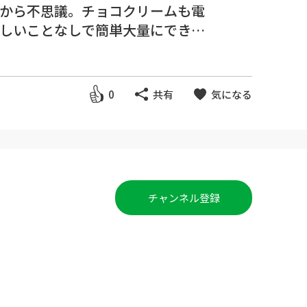
から不思議。チョコクリームも電
しいことなしで簡単大量にできま
0
共有
気になる
2 ）を合わせてふるいます。
ボウルを傾けても落ちないような強
る。
チャンネル登録
ようにサックリと混ぜる。
だす。
り半量はオーブンに入れる直前にふ