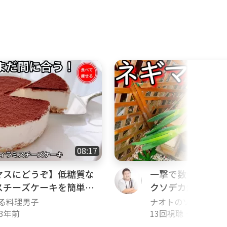
ームと半分に切った「木製コーヒ
08:17
マスにどうぞ】低糖質な
一撃で数十本分の
スチーズケーキを簡単に
クソデカ焼き鳥と
ール
る料理男子
ナオトのソト飯すた
3年前
13回視聴
・
3年前