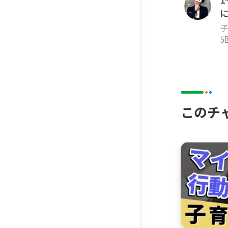
▼どんな
このチャ
子
不
み
5
していま
して動画
家庭教育
や親の心
不安を解
このチ