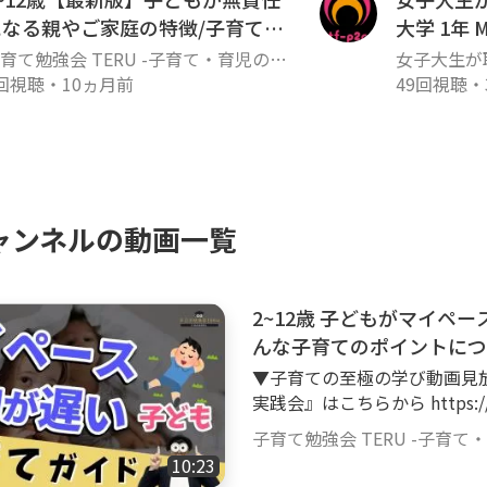
動画を投稿していくのか？
になる親やご家庭の特徴/子育て勉
大学 1年
強会TERUの子育て・育児の悩みや
ンネルでは、様々な角度から、子育て・育児の不安
育て勉強会 TERU -子育て・育児の悩
女子大生が
安解決ch
や不安解決ch-
回視聴
・
10ヵ月前
49回視聴
・
すので、基本は皆さんが子育てや育児の中で悩むこ
を投稿していきます！ただ、私は幼児教育の先生で
や知育などのお悩みに関する動画が少し多くなると
の持ち方なども大切にしているので、色んな面から
消できる動画を投稿していきたいと思います！
ャンネルの動画一覧
2~12歳 子どもがマイペ
んな子育てのポイントにつ
子育て・育児の悩みや不安
▼子育ての至極の学び動画見放
実践会』はこちらから https://www.fan
加のご質問・ご相談は各種SN
子育て勉強会 TERU -子育て
ければ、Goody!TVのコメント欄にご質問下さ
10:23
一覧 https://lit.link/terukyoiku ▼このチャンネルは YouTube登