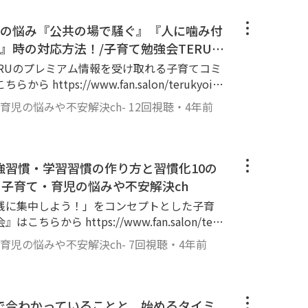
育講師TERUが、0歳~12歳の子育てをされてい
育児、幼児教育、知育、育脳に関する情報を
3つの悩み『公共の場で騒ぐ』『人に噛み付
育て・育児のお悩みや不安を解消していくチャ
』時の対応方法！/子育て勉強会TERUの
解決ch
RUのプレミアム情報を受け取れる子育てコミ
たいと思います！お子様がマイペース、行動
ttps://www.fan.salon/terukyoik
ことに悩まれている方は本当に多いですよ
皆さんからのご相談を受ける中で、これほどの
・育児の悩みや不安解決ch-
12回視聴
・
4年前
ody!TVのコメント欄にご質問下さい😊 ▼T
直驚きました。今回はそんな方々のお悩みを
/terukyoiku ▼このチャンネルは Yo
ある経験と知識を全てこの動画で皆さんの子
年2月時点)の幼児教育講師TERUが、0歳~12歳
ししていきたいと思います！心を込めてお話
ん向けに、子育てや育児、幼児教育、知育、
勉強習慣・学習習慣の作り方と習慣化10の
けたら嬉しいです！ ▼目次 00:00
線でお届けして、子育て・育児のお悩みや不安
所なのか？ 03:25 マイペースの王道のトレーニ
の子育て・育児の悩みや不安解決ch
育てのお悩
ング ▼チャンネルで伝えていき
践に集中しよう！」をコンセプトとした子育
場で騒ぐ』『人に噛み付く』『ごめんねが言
強の方法は世の中にたくさんあります。赤ちゃ
から https://www.fan.salon/teru
、この動画で1つ1つ対応方法を解説していき
の子育て・育児も含めて、いろんな学びはあり
んでいる方も、これからそのような状況が起
・育児の悩みや不安解決ch-
7回視聴
・
4年前
わけではないと思っています。学び＋心の安定
、Goody!TVのコメント欄にご質問下さい😊
い！ ▼目次 00:00 概要 00:
いくことで、親子ともに無理のない。でもベス
.link/terukyoiku ▼このチャンネル
みつく 04:20 ごめんねが言えない ▼チャン
ています。そんな親子の心を大切にしながら子
2022年2月時点)の幼児教育講師TERUが、0歳~1
子育て・育児の勉強の方法は世の中にたくさん
安や悩みを解消していける情報を発信してい
御さん向けに、子育てや育児、幼児教育、知
育で今わかっていることと、始めるタイミ
幼児、小学生以降の子育て・育児も含めて、い