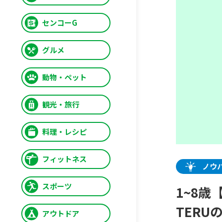
センコーG
グルメ
動物・ペット
観光・旅行
料理・レシピ
フィットネス
ノウ
スポーツ
1~8
TER
アウトドア