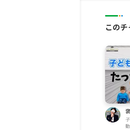
は年中・
中。
このチ
お世話にな
て活動を
発信してい
▼チャン
子育て・
の子育て
っていま
い。でも
て・育児
褒
子
▼このチ
み
動
『できる