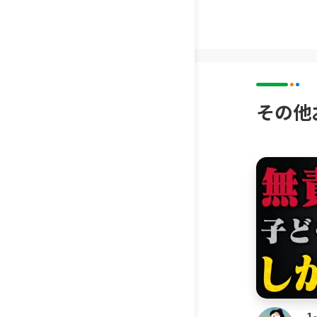
私のチャ
きる限り
います。
きる範囲
消されて
その他
▼このチ
・子育て
・子ども
・子育て
・子ども
・育児の
・家庭で
・幼児期
・子ども
1