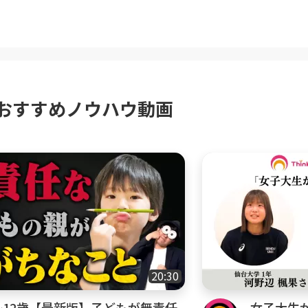
ンネルの情報を受け取る際には、どの動画にもこの
できる範囲で』という言葉は、子育て・育児のベス
子どもために親は犠牲になるのではなく、親も自分
で子どもと関わっていく。その方が子どもも安心で
いきます。親の心の安定ほど子どもに良い影響を与
おすすめノウハウ動画
ャンネルを見てほしい方
・育児に自信がなくて不安や悩みを抱えているとい
の成長のためにできることを知りたいという方
・育児との向き合い方を知り、不安や悩みを解消し
のことを理解して良いコミュニケーションを取って
負担を減らしていきたいという方
できる幼児教育や早期教育について知りたい方
からの知育や育脳に興味がある方
20:30
の勉強、学習との付き合い方を学びたい方
~12歳【最新版】子どもが無責任
女子大生