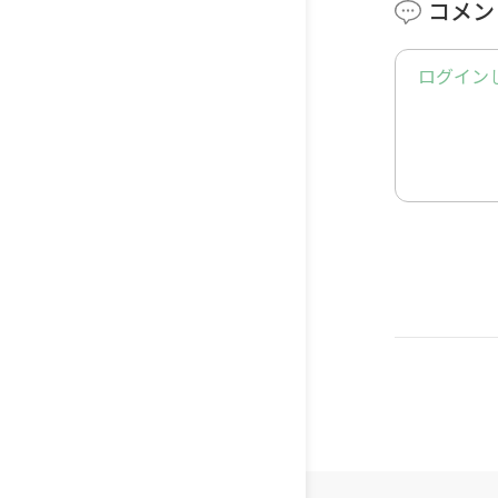
コメン
コミュニ
れば、Go
ログイン
■TERU
https://li
▼このチ
YouTu
ている親
届けして
▼TERU
幼児教育講
YouTub
幼児教育
して子ど