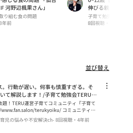
 MF 河野辺楓果さん」
伸びる親の最強思考
強会TERUの子育
やお悩みを解決することを目的と
取り組む食の問題
子育て勉強会 TERU
不安解決ch
3年前
みや不安解決ch-
8回視聴
・
3年前
と。不安に思うことにフォーカス
あり、教育に専門性があるので、
思いますが、子どもとの関わり方
皆さんの子育て・育児のお悩みと
並び替え
ース。行動が遅い。何事も慎重すぎる。そ
いて解説します！/子育て勉強会TERUの
解決ch
題！TERU運営子育てコミュニティ『子育て
.salon/terukyoiku/ コミュニティ参
SのDMにお気軽に下さいね！もしSNSが難し
・育児の悩みや不安解決ch-
8回視聴
・
4年前
い😊 ▼TERUのSNS等の活動
録者8万人