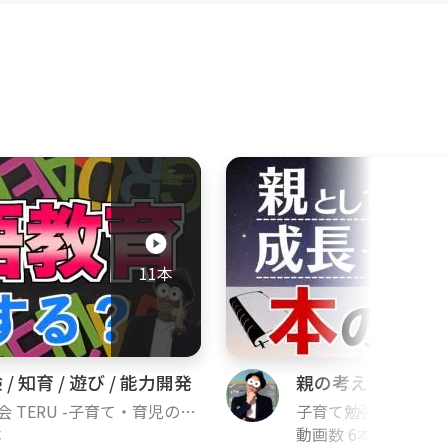
向けの子育てコミュニティも運営
YouTubeではゴーグルをつけ
もしれませんが、至って真面目に
ちゃん(乳児)〜幼児、小学生以降
11本
ただ学べば良いわけではないと思
くことで、親子ともに無理のな
親子の心を大切にしながら子育
発信していけるよう頑張ります！
 / 知育 / 遊び / 能力開発
親の考え方 / あり
 TERU -子育て・育児の悩
子育て勉強会 TERU
ch-
本
みや不安解決ch-
動画数 6本