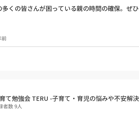
の多くの皆さんが困っている親の時間の確保。ぜひ
でご紹介した動画】
年前
2歳【最強知育】子ども向け迷路絵本オススメ3選&
youtu.be/EHBGIrBxM50?si=V5R7PWbhxcI-0UkC
ー・ー・ー・ー・ー・ー・ー・ー
NEはこちらから
ine.me/R/ti/p/@589ksgkn
育て勉強会 TERU -子育て・育児の悩みや不安解決c
録者数 9人
Uが手がける【脳と心と知を育む子ども向け動画】
育て実践会』はこちらから
ww.fan.salon/terukyoiku/