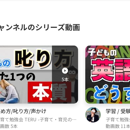
年長〜小学校低学年の子どもたち。現在、親御さん
ャンネルのシリーズ動画
ってきた幼児教室に迷惑をかけないために、SNSや
しています！見た目はふざけているように見えるか
ます😊
ネルで伝えていきたい想い
育児の勉強の方法は世の中にたくさんあります。赤
5本
・育児も含めて、いろんな学びはありますが、私は
す。学び＋心の安定を大切にしながら情報を得てい
ベストな成長を実現できると考えています。そんな
について学び、不安や悩みを解消していける情報を
め方/叱り方/声かけ
学習 / 受験
育て勉強会 TERU -子育て・育児の悩
子育て勉強会
ャンネルの合言葉
や不安解決ch-
画数 5本
みや不安解決
動画数 11
限りできる範囲で』