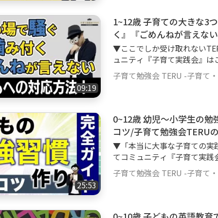
超(2022年2月時点)の幼児教
る親御さん向けに、子育てや
1~12歳 子育ての大きな
専門家目線でお届けして、子
く』『ごめんねが言えない
ンネルです！ ▼今回の動画の概要 今回は『マイペースな子どもの子育ての
子育て・育児の悩みや不安
▼ここでしか受け取れないTE
仕方』について解説していき
ュニティ『子育て実践会』はこちらから h
が遅い、慎重すぎる。という
u/ コミュニティ参加のご質問・ご相談は各種SNSのDMにお気軽に下さい
ね。私も情報発信を始めて、
子育て勉強会 TERU -子育て
ね！もしSNSが難しければ、Go
方が悩まれているのか。と正
09:19
ERUのSNS等の活動一覧 https://lit.link
解消できるように、私の中に
uTube登録者8万人超(2022
育てや育児のお役に立つお話
の子育てをされている親御さ
0~12歳 幼児〜小学生の
しさせて頂きますので、最後までご覧頂
育脳に関する情報を専門家目
概要 00:52 マイペースは短
コツ/子育て勉強会TERU
を解消していくチャンネルです！ ▼今回の動画の概要 今回は子
ング 05:43 マイペースな子の2つのトレーニ
▼「本当に大事な子育ての実
みとしてよく聞く、『公共の
たい想い 子育て・育児の勉
てコミュニティ『子育て実践会』はこちら
えない』ということについて
ん(乳児)〜幼児、小学生以降
kyoiku/ コミュニティ参加のご質問・ご相談は各種SNSのDMにお気軽に下
たいと思います！今まさに悩
子育て勉強会 TERU -子育て
ますが、私はただ学べば良い
さいね！もしSNSが難しければ
こった時の予習をしたいという方もぜひご覧下さ
25:53
を大切にしながら情報を得て
▼TERUのSNS等の活動一覧 https://lit
27 公共の場で騒ぐ 01:55 人に噛
トな成長を実現できると考え
は YouTube登録者8万人超(
ネルで伝えていきたい想い 
育て・育児について学び、不
2歳の子育てをされている親
0~10歳 子どもの英語教
あります。赤ちゃん(乳児)〜