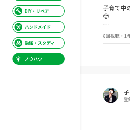
子育て中
DIY・リペア
🥺
ハンドメイド
【動画内
8回視聴
・
1
▼1~1
勉強・スタディ
https://
ノウハウ
ー・ー・
■公式LI
https://l
子
登
■TER
ティ『子
https://w