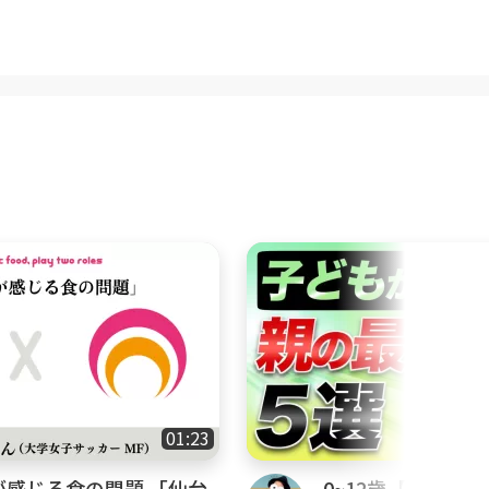
合言葉を前提にご覧下さい。『で
トな親の姿を表す言葉だと思って
を大切にしながら、できる限りで
きますし、親の不安も少しずつ解
えてくれることはありません！
う方
たいという方
いきたいという方
01:23
が感じる食の問題 「仙台
0~12歳【子育て