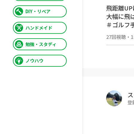
飛距離U
DIY・リペア
大幅に飛
＃ゴルフ
ハンドメイド
スギプロ
27回視聴
・
公式イン
勉強・スタディ
https://
ノウハウ
ス
登