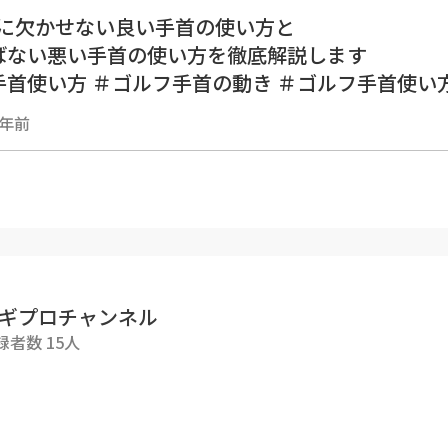
Pに欠かせない良い手首の使い方と
ばない悪い手首の使い方を徹底解説します
手首使い方 ＃ゴルフ手首の動き ＃ゴルフ手首使い
の日常が解るかも！？
1年前
スタグラム
www.instagram.com/sugipro.golf/
ギプロチャンネル
録者数 15人