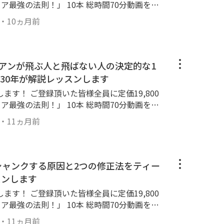
ア最強の法則！」 10本 総時間70分動画をプ
ちら！ ↓ https://lin.ee/k2
・
10ヵ月前
す。 ＃アイアン基本 ＃アイアン打ち方 ＃ゴ
イアン打てない
イアンが飛ぶ人と飛ばない人の決定的な1
30年が解説レッスンします
ます！ ご登録頂いた皆様全員に定価19,800
ア最強の法則！」 10本 総時間70分動画をプ
ちら！ ↓ https://lin.ee/k2
・
11ヵ月前
方法とは！？ ＃アイアン飛ばし方 ＃ゴルフ飛
原因 ＃ゴルフ飛ばすコツ
】シャンクする原因と2つの修正法をティー
スンします
ます！ ご登録頂いた皆様全員に定価19,800
ア最強の法則！」 10本 総時間70分動画をプ
ちら！ ↓ https://lin.ee/k2
・
11ヵ月前