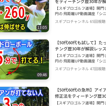
をティーチング歴30年が
【スギプロゴルフ道場】開門し
円の 飛距離UP動画講座「シニ
レゼント致します もちろん入門無料 詳しくはこ
スギプロチャンネル
65回視聴
0mRoo ゴルフスイングで手首を使って打つことは 本当にいけないのか？手
13:05
打ちはダメ！？ そんなことは
きく飛距離を伸ばしましょう
【50代60代も試して】
チング歴30年が解説レッ
【スギプロゴルフ道場】開門し
円の 飛距離UP動画講座「シニ
レゼント致します もちろん入門無料 詳しくはこ
スギプロチャンネル
47回視聴
0mRoo 【今回の動画説明】 飛距離UPに欠かせない「ドローボールを打
09:46
つ！」 というかなり重要な要
る方法をご紹介しています ＃
＃ドローボール打ち方
【50代60代の急所】ア
修正法をティーチング歴3
【スギプロゴルフ道場】開門し