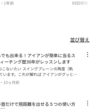
スター
・
1年前
93回視聴
・
3年前
並び替え
からでも出来る！アイアンが簡単に当るス
ィーチング歴30年がレッスンします
おこないたい スイングプレーンの角度（軌
ています。これが解れば アイアンがグッと上
？
・
10ヵ月前
】手首だけで飛距離を出せる５つの使い方