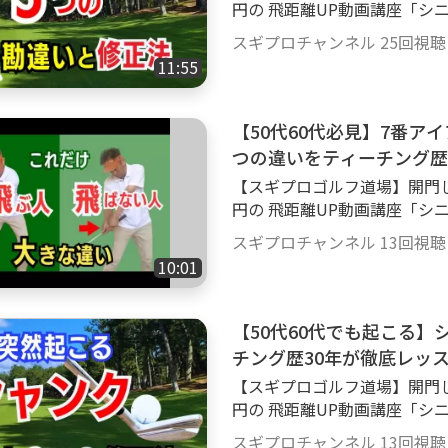
円の 飛距離UP動画講座「シニ
レゼント致します もちろん入門無料 詳しくはこ
スギプロチャンネル
25回視聴
0mRoo アイアンショットが上手くいかない人が陥る 3つの勘違いとその修
11:55
正法をスギプロが徹底解説しま
ルフアイアンコツ ＃ゴルフア
【50代60代必見】7番ア
つの違いをティーチング歴
【スギプロゴルフ道場】開門し
円の 飛距離UP動画講座「シニ
レゼント致します もちろん入門無料 詳しくはこ
スギプロチャンネル
13回視聴
0mRoo 飛ぶ人は必ずやっている事があります。 これが出来るだけで飛距離
10:01
は飛躍的に伸びてきます その
距離出し方 ＃ゴルフ飛ばない
【50代60代でも起こる
チング歴30年が徹底レッ
【スギプロゴルフ道場】開門し
円の 飛距離UP動画講座「シニ
レゼント致します もちろん入門無料 詳しくはこ
スギプロチャンネル
13回視聴