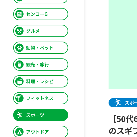
センコーG
グルメ
動物・ペット
観光・旅行
料理・レシピ
フィットネス
スポ
スポーツ
【50
のスギ
アウトドア