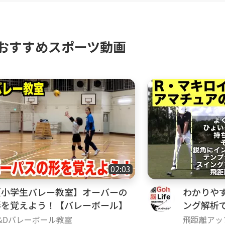
おすすめスポーツ動画
02:03
【小学生バレー教室】オーバーの
わかりやす
形を覚えよう！【バレーボール】
ング解析
改善‼️
&Dバレーボール教室
飛距離アッ