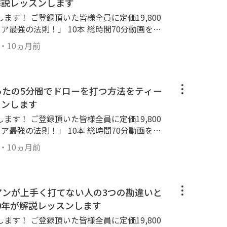
解説レッスンします
ます！ ご登録頂いた皆様全員に定価19,800
ア最強の法則！」 10本 総時間70分動画をプ
ちら！ ↓ https://lin.ee/k2
・
10ヵ月前
ありません！間違ってない手首の使い方で 大
！！
たったの5分間でドローを打つ方法をティー
スンします
ます！ ご登録頂いた皆様全員に定価19,800
ア最強の法則！」 10本 総時間70分動画をプ
ちら！ ↓ https://lin.ee/k2
・
10ヵ月前
素があります。 簡単にドローボールを習得す
ドライバードローボール ＃ドローボールコツ
イアンが上手く打てない人の3つの勘違いと
0年が解説レッスンします
ます！ ご登録頂いた皆様全員に定価19,800