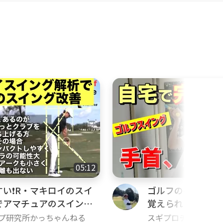
05:12
い❗️R・マキロイのスイ
ゴルフの手首と肘
でアマチュアのスイング
覚えられる！自宅
グの基礎１！手首
プ研究所かっちゃんねる
スギプロチャンネル