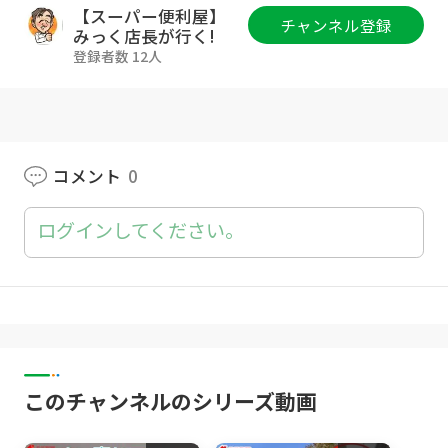
#暖房器具 #ヒーター #エアコン温まらない #コ
【スーパー便利屋】
チャンネル登録
ンセント
みっく店長が行く!
登録者数 12人
【お願い】
みっく店長のビデオブログです。
DIY参考動画をアップしています！
少しでも必要な方へ情報が伝わりますように、
コメント
0
Goodボタンと
チャンネル登録もよろしくお願いします。
ログインしてください。
^o^/ ⇒
https://goo.gl/zJZ8pe
【当社動画サービス】
◆エアコン工事再生リスト
https://tinyurl.co
m/y4m7at6m
◆セキュリティーサービス再生リスト
https://
tinyurl.com/y5aoltml
このチャンネルのシリーズ動画
◆アンテナ工事再生リスト
https://tinyurl.co
m/y4jgw25m
◆リフォーム再生リスト
https://tinyurl.co