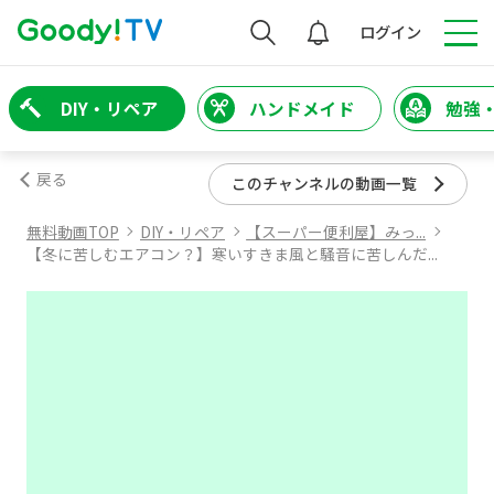
検索
ログイン
DIY・リペア
ハンドメイド
勉強
戻る
このチャンネルの動画一覧
無料動画TOP
DIY・リペア
【スーパー便利屋】みっ...
【冬に苦しむエアコン？】寒いすきま風と騒音に苦しんだ...