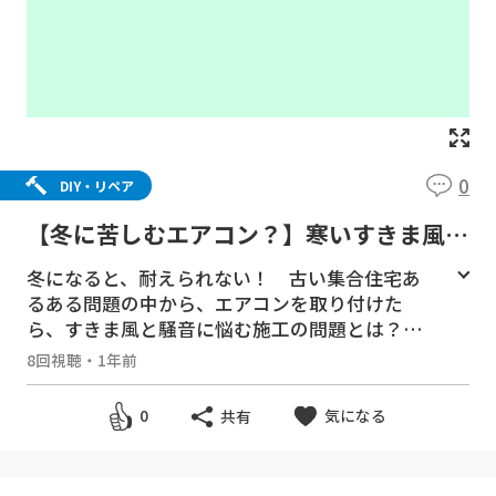
0
DIY・リペア
【冬に苦しむエアコン？】寒いすきま風と
騒音に苦しんだ問題のエアコンとは。
冬になると、耐えられない！ 古い集合住宅あ
るある問題の中から、エアコンを取り付けた
ら、すきま風と騒音に悩む施工の問題とは？
8回視聴
・
1年前
#暖房 #エアコン取り付け #エアコン水漏れ #エ
アコン温まらない #エアコン施工業者 #エアコ
気になる
0
共有
ン冷えない #ダイキンエアコン #エアコン工事
料金 #エアコン取り外し無料 #寒さ対策 #断熱
#diy