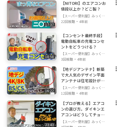
【NITORI】のエアコンお
値段以上か？どこ製？
【スーパー便利屋】みっく店
・
長が行く!
22回視聴
4年前
17:37
【コンセント最終手段】
電動自転車の充電コンセ
ントをどうつける？
【スーパー便利屋】みっく店
18:58
・
長が行く!
3回視聴
4年前
【地デジアンテナ】新築
で大人気のデザイン平面
アンテナは住宅設計が重
要！住宅設計に落とし穴
【スーパー便利屋】みっく店
16:22
あり。 プロが語る重要
・
長が行く!
12回視聴
4年前
なポイントとは？
【プロが教える】エアコ
ンの選び方。ダイキンエ
アコンはどうしてチョッ
ト高いの!?
【スーパー便利屋】みっく店
23:43
・
長が行く!