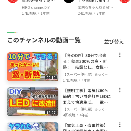
重窓を作って防寒
丁を修理します‼
★バックグランドは工務店ですので住宅の事は
対策してみた！
HIRO channel DIY
宝創るちゃんねるATEN
何でも
・
・
ALES
17回視聴
1年前
24回視聴
3年前
ワンストップでご依頼をいただけます。
★国家認定の電気工事士やネットワークエンジ
ニアも
在中。照明、エアコン、アンテナや、LAN工
このチャンネルの動画一覧
並び替え
事など
ハイテク設備のご依頼もOK!
【冬のDIY】30分で出来
★全てのサービスをお気軽にご相談いただける
る！効果300%の窓・断
よう、
熱！ 結露なし。女性で
電球１個、棚づくり１個からの小さいお仕事
も子供でも簡単に。
【スーパー便利屋】みっく店
でも
22:10
・
長が行く!
17回視聴
4年前
提供可能なサービスとなっております。
【照明工事】電気代60%
節約！古い蛍光灯をLEDに
■ご連絡は下記の3つの方法からお選びいただ
変えて快適生活。 電気
けます。
工事士の免許を取ってDIY
【スーパー便利屋】みっく店
★★★連絡前に必ず対応エリアを確認してね！
18:27
を楽しもう！
・
長が行く!
4回視聴
4年前
★★★
⇒
https://www.benriya-sos.com/area
【電気工事・盗電対策】