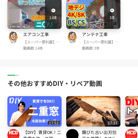
m/y2hfjoad
◆水のトラブル再生リスト
https://tinyurl.co
14本
3本
m/y4wun434
◆電気工事再生リスト
https://tinyurl.com/y
エアコン工事
アンテナ工事
xo4pvuz
【スーパー便利屋】み
【スーパー便利屋】み
っく店長が行く!
っく店長が行く!
動画数 14本
動画数 3本
企業情報・自己紹介
■ホームSOSと申します。当社は、東京・多摩
地区や
埼玉・南部エリアの地元に密着し、住宅総合サ
ービス
その他おすすめDIY・リペア動画
として年間2,000件以上のご相談を賜っており
ます。
各メジャーな紹介サイトでも人気ランク上位を
継続中の
当店是非へアクセス下さい！
17:52
17:37
【DIY】賃貸OK！二
錆びた古い出刃包
◆当社の特徴◆