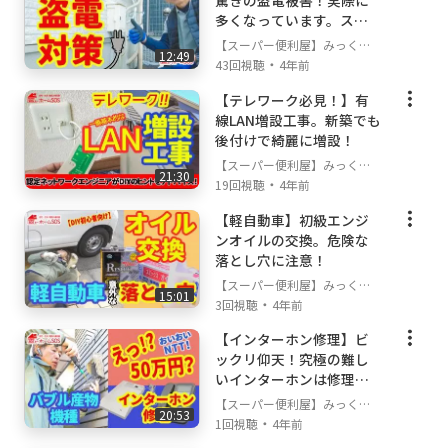
驚きの盗電被害！実際に
多くなっています。スマ
①当社公式Lineアカウントでお友達登録（楽・
ホや電動自転車で夜中の
早・24H）
【スーパー便利屋】みっく店
12:49
盗電。精神的被害はとて
・
長が行く!
43回視聴
4年前
→
https://www.benriya-sos.com/line
も大きいのでこんなケー
②フリーダイヤル：0120-554-804 （楽・早）
【テレワーク必見！】有
スで対策しましょう。電
③メール： mail@benriya-sos.com です。
線LAN増設工事。新築でも
気工事士免許を取って楽
お問合わせ時は、お名前・ご住所を忘れずに！
後付けで綺麗に増設！
しくDIY
【スーパー便利屋】みっく店
21:30
経歴・資格
・
長が行く!
19回視聴
4年前
第二種電気工事士 登録番号 東京都第209577号
【軽自動車】初級エンジ
RRC認定冷媒ガス取扱技術者 登録番号11495
ンオイルの交換。危険な
2
落とし穴に注意！
古物商許可 許可証番号 東京都 308791905911
【スーパー便利屋】みっく店
15:01
株式会社すぴケア
・
長が行く!
3回視聴
4年前
Cisco認定ネットワークエンジニア
【インターホン修理】ビ
一級建築技能士
ックリ仰天！究極の難し
いインターホンは修理代5
0万円の見積。どうする？
【スーパー便利屋】みっく店
20:53
・
長が行く!
1回視聴
4年前