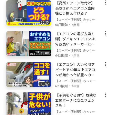
tinyurl.com/y5aoltml
【高所エアコン取付け】
高さ３ｍへエアコン室内
◆アンテナ工事再生リスト
https://tinyurl.co
機どう据え付ける？
m/y4jgw25m
【スーパー便利屋】みっく店
◆リフォーム再生リスト
https://tinyurl.co
16:35
・
長が行く!
68回視聴
4年前
m/y2hfjoad
◆水のトラブル再生リスト
https://tinyurl.co
【エアコンの選び方第2
m/y4wun434
弾】ダイキンエアコンは
何故良い？メーカーに忖
◆電気工事再生リスト
https://tinyurl.com/y
度なしの現場コメント
xo4pvuz
【スーパー便利屋】みっく店
18:08
・
長が行く!
64回視聴
4年前
経歴・資格
【エアコン】古い公団ア
第二種電気工事士 登録番号 東京都第209577号
パートで40年以上エアコ
RRC認定冷媒ガス取扱技術者 登録番号11495
ンが無かった部屋への施
2
工とは
【スーパー便利屋】みっく店
18:52
古物商許可 許可証番号 東京都 308791905911
・
長が行く!
62回視聴
4年前
株式会社すぴケア
【子供を守るDIY】危険な
Cisco認定ネットワークエンジニア
玄関ポーチに安全フェン
一級建築技能士
スを！
【スーパー便利屋】みっく店
22:51