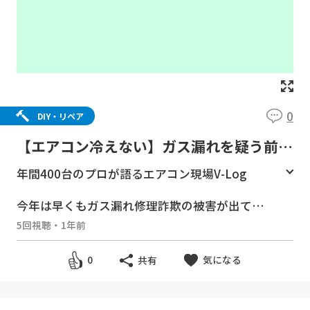
0
DIY・リペア
【エアコン冷えない】ガス漏れを疑う前
に！詐欺から身を守ろう。
年間400台のプロが語るエアコン現場V-Log
今年は早くもガス漏れ修理詐欺の被害が出てい
ます。
5回視聴
・
1年前
知識を高めて自己防衛しましょう！
気になる
0
共有
東京のエアコン業者 ホームSOS今日も顔晴り
ます！