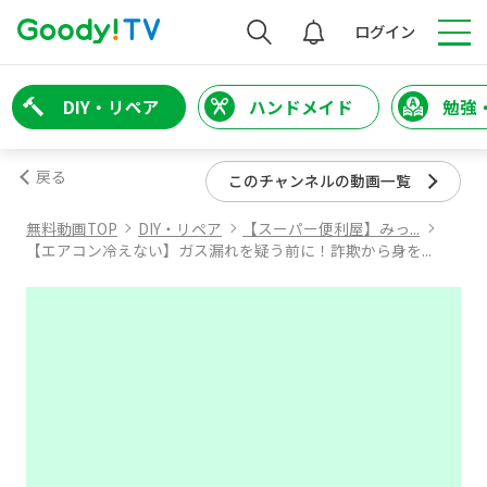
検索
ログイン
DIY・リペア
ハンドメイド
勉強
戻る
このチャンネルの動画一覧
無料動画TOP
DIY・リペア
【スーパー便利屋】みっ...
【エアコン冷えない】ガス漏れを疑う前に！詐欺から身を...