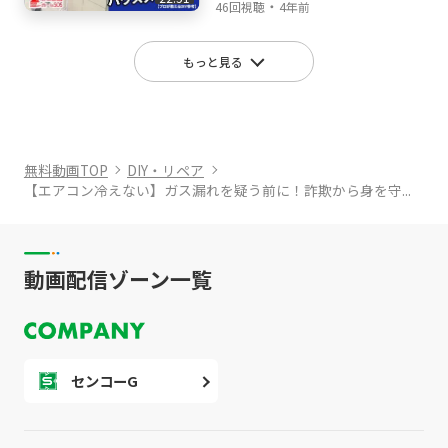
・
長が行く!
46回視聴
4年前
もっと見る
無料動画TOP
DIY・リペア
【エアコン冷えない】ガス漏れを疑う前に！詐欺から身を守...
動画配信ゾーン一覧
センコーG