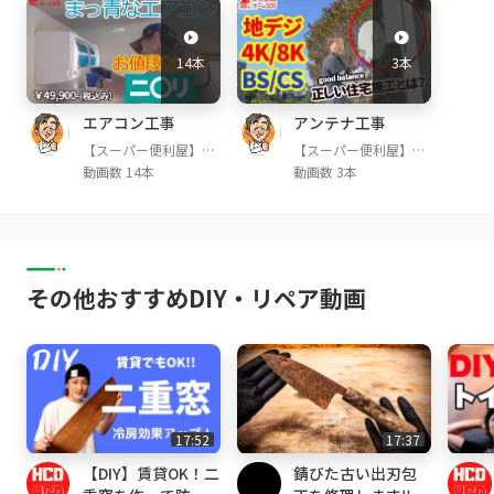
■フレアツール ⇒
https://amzn.to/418qJ
Oi
14本
3本
■ダクトカッター ⇒
https://amzn.to/3Uz
BHKa
エアコン工事
アンテナ工事
■パイプカッター ⇒
https://amzn.to/3A0K
73Y
【スーパー便利屋】み
【スーパー便利屋】み
っく店長が行く!
っく店長が行く!
動画数 14本
動画数 3本
■真空ポンプ ⇒
https://amzn.to/3L1rPWD
【お願い】
みっく店長のビデオブログです。
DIY参考動画をアップしています！
その他おすすめDIY・リペア動画
少しでも必要な方へ情報が伝わりますように、
Goodボタンと
チャンネル登録もよろしくお願いします。
企業情報・自己紹介
17:52
17:37
■ホームSOSと申します。当社は、東京・多摩
【DIY】賃貸OK！二
錆びた古い出刃包
地区や