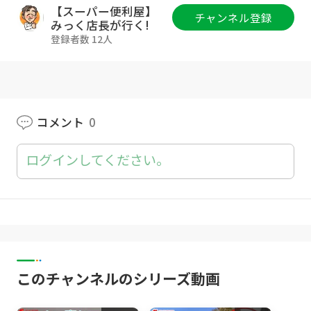
#エアコン取り付け #エアコン修理 #クーラー設
【スーパー便利屋】
チャンネル登録
置 #冷暖房工事 #エアコン設置工事 #冷房修理 #
みっく店長が行く!
エアコン工事業者 #冷暖房修理 #エアコン交換
登録者数 12人
#クーラー修理 #エアコンクリーニング #冷房設
置 #エアコンメンテナンス #冷房メンテナンス
#エアコン点検 #クーラーメンテナンス #エアコ
ンフィルター交換 #クーラーサービス #エアコ
ンフィルタークリーニング #冷暖房設置業者 #d
コメント
0
iy #ダイキンエアコン
ログインしてください。
セカンドチャンネルも大人気！
★セカンドチャンネルの登録はこちら⇒
htt
p://tinyurl.com/ys9npu5p
★本チャンネルもよろしくお願いします⇒
ht
tps://goo.gl/zJZ8pe
【みっくのエアコンの道具】
このチャンネルのシリーズ動画
■今日のエアコン ⇒
https://amzn.to/43Di
nAh
https://a.r10.to/hUqILa
（最安）