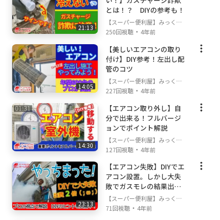
い！】ガスチャージ詐欺
とは！？ DIYの参考も！
電球１個、棚づくり１個からの小さいお仕事
でも
【スーパー便利屋】みっく店
21:13
・
長が行く!
250回視聴
4年前
提供可能なサービスとなっております。
【美しいエアコンの取り
■ご連絡は下記の3つの方法からお選びいただ
付け】DIY参考！左出し配
けます。
管のコツ
★★★連絡前に必ず対応エリアを確認してね！
【スーパー便利屋】みっく店
14:05
★★★
・
長が行く!
227回視聴
4年前
⇒
https://www.benriya-sos.com/area
【エアコン取り外し】自
①当社公式Lineアカウントでお友達登録（楽・
分で出来る！フルバージ
早・24H）
ョンでポイント解説
→
https://www.benriya-sos.com/line
【スーパー便利屋】みっく店
14:30
②フリーダイヤル：0120-554-804 （楽・早）
・
長が行く!
127回視聴
4年前
③メール： mail@benriya-sos.com です。
【エアコン失敗】DIYでエ
アコン設置。しかし大失
【当社動画サービス】
敗でガスモレの結果出費
◆エアコン工事再生リスト
https://tinyurl.co
２倍の巻
【スーパー便利屋】みっく店
m/y4m7at6m
23:13
・
長が行く!
71回視聴
4年前
◆セキュリティーサービス再生リスト
https://