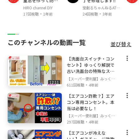
重窓を作って防寒
丁を修理します‼
埼玉・南部エリアの地元に密着し、住宅総合サ
対策してみた！
HIRO channel DIY
宝創るちゃんねるATEN
ービス
・
・
ALES
17回視聴
1年前
24回視聴
3年前
として年間2,000件以上のご相談を賜っており
ます。
各メジャーな紹介サイトでも人気ランク上位を
このチャンネルの動画一覧
並び替え
継続中の
当店是非へアクセス下さい！
【洗面台スイッチ・コン
セント】ゆっくり解説で
◆当社の特徴◆
古い洗面台の特殊なスイ
★バックグランドは工務店ですので住宅の事は
ッチ・コンセントを交換
【スーパー便利屋】みっく店
何でも
12:11
・
長が行く!
611回視聴
4年前
ワンストップでご依頼をいただけます。
★国家認定の電気工事士やネットワークエンジ
【エアコン詐欺？】エア
コン専用コンセント。本
ニアも
当は必要なし！
在中。照明、エアコン、アンテナや、LAN工
【スーパー便利屋】みっく店
事など
23:08
・
長が行く!
297回視聴
4年前
ハイテク設備のご依頼もOK!
★全てのサービスをお気軽にご相談いただける
【エアコンが冷えな
よう、