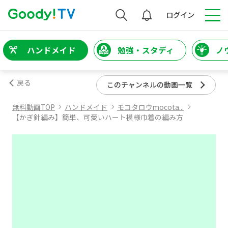
検索
ログイン
ハンドメイド
勉強・スタディ
ノ
戻る
このチャンネルの動画一覧
無料動画TOP
ハンドメイド
モコタロウmocota...
【かぎ針編み】簡単、可愛いハート模様巾着の編み方