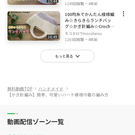
19:44
・
1249回視聴
4年前
100均糸でかんたん模様編
み☆きらきらランチバッ
グ☆かぎ針編み☆Crochet
Bag
モコタロウmocotarou
16:49
・
1203回視聴
4年前
もっと見る
無料動画TOP
ハンドメイド
【かぎ針編み】簡単、可愛いハート模様巾着の編み方
動画配信ゾーン一覧