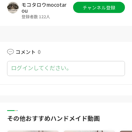
DAISO：グラデーションウール
モコタロウmocotar
チャンネル登録
カラー：レッドミックス
ou
羊毛100％
登録者数 122人
1玉使いました。
毛糸ピエロ：ベーシックコットン
カラー：1番
綿100％
コメント
0
1玉使いました。
ログインしてください。
[使用したかぎ針]
6号（3.5㎜）
エティモレッド かぎ針セット TED-001
楽天リンク▶
https://a.r10.to/hkGLF7
その他おすすめハンドメイド動画
amazon▶
https://amzn.to/3z5LVvF