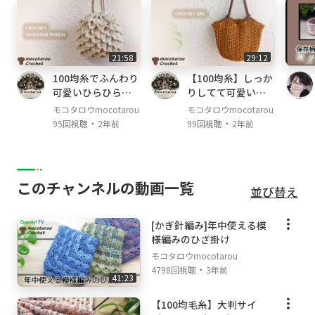
[サイズ]
21:58
29:12
縦：約16.5cm、横：約17cm
100均糸でふんわり
【100均糸】しっか
可愛いひらひら模
りしてて可愛い模
様の巾着ポーチの
様編みバッグの編
モコタロウmocotarou
モコタロウmocotarou
編み方。かぎ針編
み方。かぎ針編み
・
・
95回視聴
2年前
99回視聴
2年前
み
このチャンネルの動画一覧
並び替え
[かぎ針編み]年中使える模
様編みのひざ掛け
モコタロウmocotarou
・
4798回視聴
3年前
41:23
【100均毛糸】大判サイ