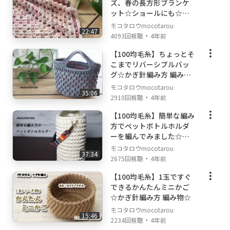
ズ、春の長方形ブランケ
ット☆ショールにも☆か
ぎ針編み方 編み物☆
モコタロウmocotarou
22:47
・
4093回視聴
4年前
【100均毛糸】ちょっとそ
こまでリバーシブルバッ
グ☆かぎ針編み方 編み物
☆
モコタロウmocotarou
35:06
・
2910回視聴
4年前
【100均毛糸】簡単な編み
方でペットボトルホルダ
ーを編んでみました☆か
ぎ針編み方 編み物☆
モコタロウmocotarou
37:34
・
2675回視聴
4年前
【100均毛糸】1玉ですぐ
できるかんたんミニかご
☆かぎ針編み方 編み物☆
モコタロウmocotarou
15:46
・
2234回視聴
4年前