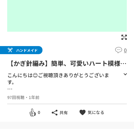
0
ハンドメイド
【かぎ針編み】簡単、可愛いハート模様巾
着の編み方
こんにちは😊ご視聴頂きありがとうございま
す。
97回視聴
・
1年前
◇◇◇◇◇◇◇◇◇◇◇
気になる
0
共有
[使用した毛糸]