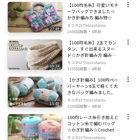
【100均毛糸】可愛いモチ
ーフバッグできました☆
かぎ針編み方 編み物☆
モコタロウmocotarou
27:49
・
1688回視聴
4年前
【100均毛糸】2玉でカン
タン、すぐ出来るスヌー
ド☆かぎ針編み方 編み物
☆
モコタロウmocotarou
09:34
・
1595回視聴
4年前
【かぎ針編み】100均ペー
パーヤーン6玉で軽くて大
きなバッグ編みました。
モコタロウmocotarou
15:48
・
1290回視聴
4年前
100均レース糸引き揃えと
コットン糸で編むバッグ
☆かぎ針編み☆Crochet B
ag
モコタロウmocotarou