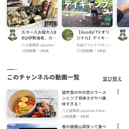
18:10
05:56
久々一人お庭大人B
【Goody! TV オリ
BQ!伊勢海老、カ
ジナル】デイキャ
キ、サザエで酒爆飲
ンプのススメ。 Par
八丈冒険団 Japanese F
杉田アウトドアch / su
み!!
t3：食事・撤収編
・
・
isherman's TV
gita outdoor channel
33回視聴
3年前
375回視聴
3年前
このチャンネルの動画一覧
並び替え
猛吹雪の中の焚火ラーメ
ンとツブ貝焼きがヤバ美
味すぎる！
八丈冒険団 Japanese Fisherm
14:21
・
an's TV
14回視聴
4年前
春の健康山菜採って食べ