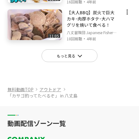
・
an's TV
16回視聴
4年前
【大人BBQ】炭火で巨大
カキ･肉厚ホタテ･大ハマ
グリを焼いて食べる！
八丈冒険団 Japanese Fisherm
11:05
・
an's TV
18回視聴
4年前
もっと見る
無料動画TOP
アウトドア
「カサゴ釣ってたべるぞ」 in 八丈島
動画配信ゾーン一覧