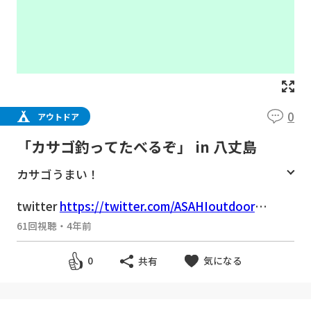
0
アウトドア
「カサゴ釣ってたべるぞ」 in 八丈島
カサゴうまい！
twitter
https://twitter.com/ASAHIoutdoor
ニコ動基地：
http://www.nicovideo.jp/mylist/
61回視聴
・
4年前
30114512
気になる
0
共有