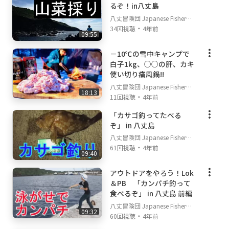
るぞ！in八丈島
八丈冒険団 Japanese Fisherm
・
an's TV
34回視聴
4年前
09:55
－10℃の雪中キャンプで
白子1kg、○○の肝、カキ
使い切り痛風鍋!!
八丈冒険団 Japanese Fisherm
18:13
・
an's TV
11回視聴
4年前
「カサゴ釣ってたべる
ぞ」 in 八丈島
八丈冒険団 Japanese Fisherm
・
an's TV
61回視聴
4年前
09:40
アウトドアをやろう！Lok
＆PB 「カンパチ釣って
食べるぞ」 in 八丈島 前編
八丈冒険団 Japanese Fisherm
09:32
・
an's TV
60回視聴
4年前