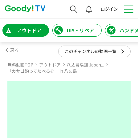
検索
ログイン
アウトドア
DIY・リペア
ハンド
戻る
このチャンネルの動画一覧
無料動画TOP
アウトドア
八丈冒険団 Japan...
「カサゴ釣ってたべるぞ」 in 八丈島