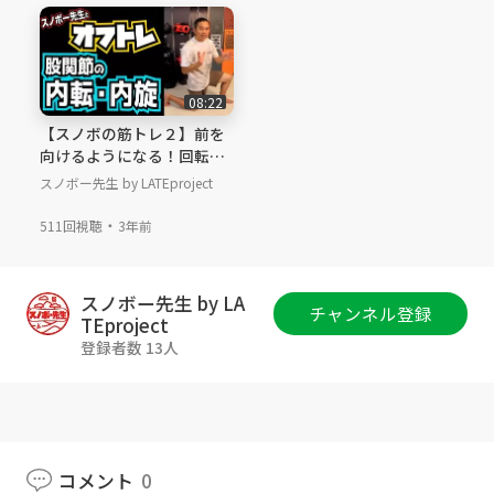
1978年7月20日 43歳 167cm 62kg
レギュラー 幅54㎝、左12度／右-12度
ホーム：キロロ、テイネ、ルスツ、
活動エリア：北海道 出身：札幌
08:22
ボード歴：27年
【スノボの筋トレ２】前を
向けるようになる！回転力
●メイン使用アイテム
が上がる！股関節の内転運
スノボー先生 by LATEproject
スノーボード：FNTC／DCC153
動、内旋運動！
ブーツ：NORTHWAVE／freedom
・
511回視聴
3年前
バイン：DRAKE／RELOAD LTD.
ゴーグル：DICE／BANK
ヘルメット：DICE／D5
スノボー先生 by LA
チャンネル登録
ケツパット：YOROI／AIRLY SHORT
TEproject
リストガード：YOROI／POWER WRIST GUAR
登録者数 13人
D“AIRLY”
プレート：パウカント
プレート：DRAGDAKE or OJKPLATE MIDDLE
●スポンサー
コメント
0
FNTC