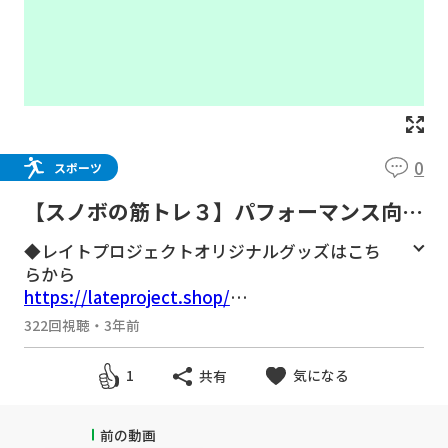
0
スポーツ
【スノボの筋トレ３】パフォーマンス向上
に役立つ股関節をスムーズにコントロール
◆レイトプロジェクトオリジナルグッズはこち
する練習
らから
https://lateproject.shop/
ステッカー、アパレル、DVD、オンラインスク
322回視聴
・
3年前
ールやプライベートレッスンのお申込み、etc
気になる
1
共有
◆スノボー先生プロフィール
名前：瀧澤憲一（たきざわけんいち）
ニックネーム：たっきー
前の動画