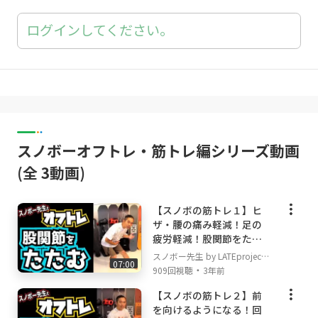
NORTHWAVE
ログインしてください。
DRAKE
YOROI
DICE
DOT9 The Plaything Toy Shops!
GALLIUM HEAVEN skateboard
POWCANT
blp
SWANS
スノボーオフトレ・筋トレ編シリーズ動画
黒田興業
(全 3動画)
クリーンヒット
【スノボの筋トレ１】ヒ
ザ・腰の痛み軽減！足の
●Special thanks
疲労軽減！股関節をたた
HAYASE
む動きの練習！
スノボー先生 by LATEproject
TAKUZO
07:00
・
909回視聴
3年前
OC STYLE
キロロリゾート
【スノボの筋トレ２】前
p01
を向けるようになる！回