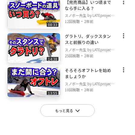
【完売商品】いつ頃まで
なら手に入る？
スノボー先生 by LATEproject
・
12回視聴
2年前
08:33
グラトリ、ダックスタン
スと前振りの違い
スノボー先生 by LATEproject
・
25回視聴
2年前
14:38
そろそろオフトレを始め
ましょうか
スノボー先生 by LATEproject
・
10回視聴
2年前
13:55
もっと見る