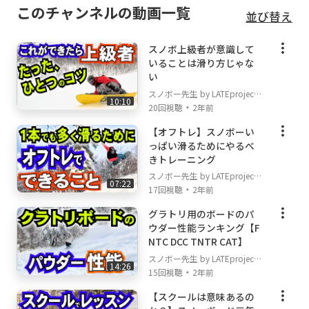
YONEX
このチャンネルの動画一覧
並び替え
DICE
SWANS
スノボ上級者が意識して
DOT9 The Plaything Toy Shops!
いることは滑り方じゃな
OC STYLE
い
Mountain LIFE wax
スノボー先生 by LATEproject
10:10
FLUX
・
20回視聴
2年前
PLATEPIA
【オフトレ】スノボーい
TaoTech
っぱい滑るためにやるべ
黒田興業
きトレーニング
株式会社CLEANHIT
スノボー先生 by LATEproject
有限会社北海道ウォール
07:22
・
17回視聴
2年前
the switchback TATESHiNA
レストラン太郎
グラトリ用のボードのパ
ウダー性能ランキング【F
JAPANPAINT株式会社
NTC DCC TNTR CAT】
SBOS
スノボー先生 by LATEproject
14:26
・
15回視聴
2年前
#スノーボードは人と人とを繋ぐ笑顔の架け橋
【スクールは意味あるの