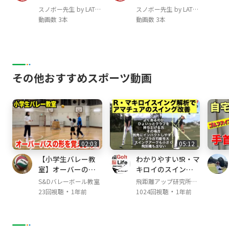
ト編
スノボー先生 by LATE
スノボー先生 by LATE
室井洋平
project
project
動画数 3本
動画数 3本
岸波秀樹
高橋玲
関川 冴声
佐伯直人
伊藤崇征
その他おすすめスポーツ動画
◆レジェンド
吉田 哲也
◆レイトプロジェクト協賛メーカー
02:03
05:12
FNTC
【小学生バレー教
わかりやすい❗️R・マ
NORTHWAVE
室】オーバーの形
キロイのスイング
DRAKE
を覚えよう！【バ
解析でアマチュア
S&Dバレーボール教室
飛距離アップ研究所か
FANATIC
レーボール】
のスイング改善‼️
・
・
っちゃんねる
23回視聴
1年前
1024回視聴
1年前
YOROI
NOVEMBERsnowboards
GRAY