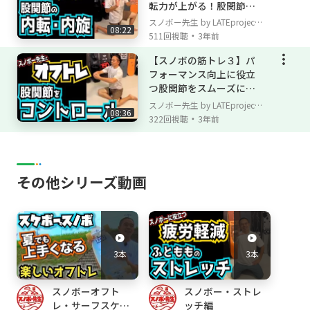
転力が上がる！股関節の
insta360
内転運動、内旋運動！
PLATEPIA
スノボー先生 by LATEproject
08:22
・
511回視聴
3年前
horsefeathers
TaoTech
【スノボの筋トレ３】パ
EVOC
フォーマンス向上に役立
RedBull
つ股関節をスムーズにコ
北海道ウォール
ントロールする練習
スノボー先生 by LATEproject
08:36
レストラン太郎
・
322回視聴
3年前
サッポロテイネ
ルスツリゾート
レイトライダー
その他シリーズ動画
家族
◆レイトライダー
瀧澤憲一
3本
3本
山本純士
神保賢一
スノボーオフト
スノボー・ストレ
田中隆太
レ・サーフスケー
ッチ編
兵頭龍