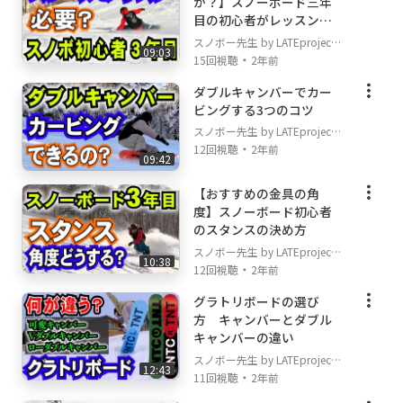
#スノーボード人口を増やしたい
か？】スノーボード三年
#スノーボードを通して笑顔の輪を広げていく
目の初心者がレッスンを
受けて上達できるのか考
活動
スノボー先生 by LATEproject
09:03
えてみました
・
15回視聴
2年前
#スノボー
#グラトリ
ダブルキャンバーでカー
#スノーボード
ビングする3つのコツ
#ダックスタンスカービング
スノボー先生 by LATEproject
#カービング
・
12回視聴
2年前
09:42
#カービングターン
#北海道
【おすすめの金具の角
#オフトレ
度】スノーボード初心者
のスタンスの決め方
スノボー先生 by LATEproject
10:38
・
12回視聴
2年前
グラトリボードの選び
方 キャンバーとダブル
キャンバーの違い
スノボー先生 by LATEproject
12:43
・
11回視聴
2年前