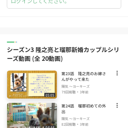
ログインしてください。
シーズン3 隆之亮と瑠那新婚カップルシリ
ーズ動画 (全 20動画)
第23話 隆之亮のお嫁さ
んがやって来た
陽気 ～ヨーキーズ
・
79回視聴
3年前
05:05
第24話 瑠那初めての外
出
陽気 ～ヨーキーズ
・
82回視聴
3年前
04:44