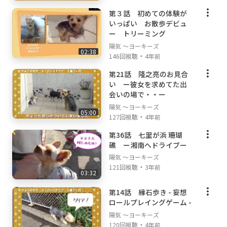
第３話 初めての体験が
いっぱい お散歩デビュ
ー トリーミング
陽気 ～ヨーキーズ
02:38
・
146回視聴
4年前
第21話 隆之亮のお見合
い ー彼女を求めてた出
会いの場で・・ー
陽気 ～ヨーキーズ
05:00
・
127回視聴
4年前
第36話 七里が浜 珊瑚
礁 ー湘南へドライブー
陽気 ～ヨーキーズ
・
121回視聴
3年前
03:32
第14話 縁石歩き - 妄想
ロールプレイングゲーム -
陽気 ～ヨーキーズ
・
120回視聴
4年前