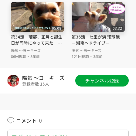
ありますが、今回は２FのワンコOKのテラスが
ある「ビュフェ・ザ・ヴィラ」で食事を取りま
した。
＃玉川髙島屋 ＃ガーデンアイランド ＃ワン
05:08
03:32
コとお出かけ ＃ワンコ同伴レストラン
第34話 瑠那、正月と誕生
第36話 七里が浜 珊瑚礁
日が同時にやって来た
ー湘南へドライブー
ー次代夫堀公園でお正月散
陽気 ～ヨーキーズ
陽気 ～ヨーキーズ
歩ー
・
・
86回視聴
3年前
121回視聴
3年前
陽気 ～ヨーキーズ
チャンネル登録
登録者数 15人
コメント
0