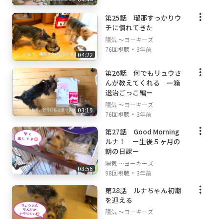
第25話 瑠那すっかりウ
チに慣れてきた
陽気 ～ヨーキーズ
・
76回視聴
3年前
04:22
第26話 何でもリュウさ
んが教えてくれる ー箱
退治ごっこ編ー
陽気 ～ヨーキーズ
03:19
・
76回視聴
3年前
第27話 Good Morning
ルナ！ ー生後５ヶ月の
朝の日課ー
陽気 ～ヨーキーズ
08:56
・
98回視聴
3年前
第28話 ルナちゃん初潮
を迎える
陽気 ～ヨーキーズ