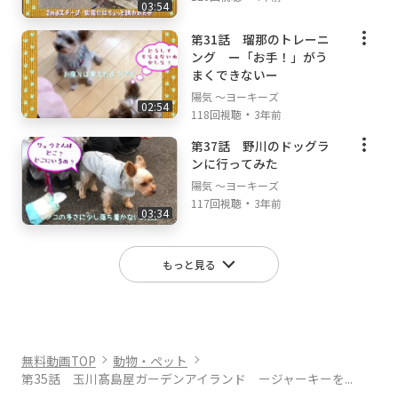
03:54
第31話 瑠那のトレーニ
ング ー「お手！」がう
まくできないー
陽気 ～ヨーキーズ
02:54
・
118回視聴
3年前
第37話 野川のドッグラ
ンに行ってみた
陽気 ～ヨーキーズ
・
117回視聴
3年前
03:34
もっと見る
無料動画TOP
動物・ペット
第35話 玉川髙島屋ガーデンアイランド ージャーキーを...