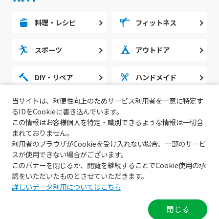
料理・レシピ
フィットネス
スポーツ
アウトドア
DIY・リペア
ハンドメイド
当サイトは、利便性向上のためサービス利用者を一意に特定す
勉強・スタディ
ノウハウ
るIDをCookieに書き込んでいます。
この情報はお客様個人を特定・識別できるような情報は一切含
まれておりません。
利用者のブラウザがCookieを受け入れない場合、一部のサービ
スが使用できない場合がございます。
このバナーを閉じるか、閲覧を継続することでCookie使用の承
認をいただいたものとさせていただきます。
詳しいデータ利用についてはこちら
© 2022 無料動画サイトGoody!TV.
閉じる