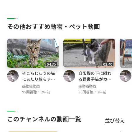
その他おすすめ動物・ペット動画
04:35
02:40
そこらじゅうの猫
自販機の下に隠れ
にあたり散らすヤ
る野良子猫がカワ
クザ猫
イイ
感動猫動画
感動猫動画
・
・
95回視聴
2年前
30回視聴
2年前
このチャンネルの動画一覧
並び替え