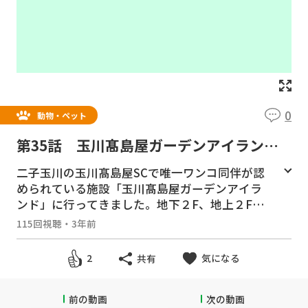
0
動物・ペット
第35話 玉川髙島屋ガーデンアイラン
ド ージャーキーを買ってもらてテラスで
二子玉川の玉川髙島屋SCで唯一ワンコ同伴が認
食事をするー
められている施設「玉川髙島屋ガーデンアイラ
ンド」に行ってきました。地下２F、地上２Fの
建物の地下１Fにペットショップ「JOKER DOG
115回視聴
・
3年前
&CAT AVENUE」があり、生体だけでなく、ワ
ンコの服やおやつ類が数多く売っています。リ
気になる
2
共有
ード紐をつけていればワンコもショッピング可
能です。１Fにも「DOG DEPT.GARDEN」や敷
設のカフェなどワンコと一緒に楽しめる施設が
前の動画
次の動画