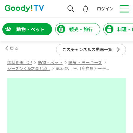
検索
ログイン
動物・ペット
観光・旅行
料理・
戻る
このチャンネルの動画一覧
無料動画TOP
動物・ペット
陽気 ～ヨーキーズ
シーズン3 隆之亮と瑠...
第35話 玉川髙島屋ガーデ...