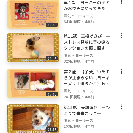
第１話 ヨーキーの子犬
がおウチにやってきた
陽気 ～ヨーキーズ
・
643回視聴
4年前
05:00
第12話 玉投げ遊び ー
ストレス発散に音の鳴る
クッションを振り回す
ー season2
陽気 ～ヨーキーズ
04:18
・
329回視聴
4年前
第２話 【子犬】いたず
らが止まらない（ヨーキ
ー犬：生後５か月）お家
に慣れてきた
陽気 ～ヨーキーズ
05:00
・
281回視聴
4年前
第13話 妄想遊び ーひ
とりで●●ごっこー
陽気 ～ヨーキーズ
・
193回視聴
4年前
03:59