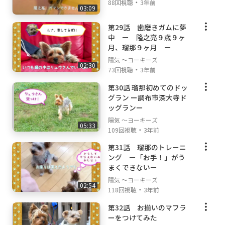
・
88回視聴
3年前
03:09
第29話 歯磨きガムに夢
中 ー 隆之亮９歳９ヶ
月、瑠那９ヶ月 ー
陽気 ～ヨーキーズ
02:30
・
73回視聴
3年前
第30話 瑠那初めてのドッ
グラン ー調布市深大寺ド
ッグランー
陽気 ～ヨーキーズ
05:33
・
109回視聴
3年前
第31話 瑠那のトレーニ
ング ー「お手！」がう
まくできないー
陽気 ～ヨーキーズ
02:54
・
118回視聴
3年前
第32話 お揃いのマフラ
ーをつけてみた