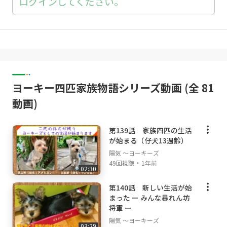
ログインしてください。
ヨーキー四匹家族物語シリーズ動画 (全 81
動画)
第139話 家族四匹の生活
が始まる（仔犬13週齢）
陽気 ～ヨーキーズ
・
49回視聴
1年前
02:30
第140話 新しい生活が始
まった ー みんな暴れん坊
将軍 ー
陽気 ～ヨーキーズ
03:29