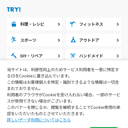
料理・レシピ
フィットネス
スポーツ
アウトドア
DIY・リペア
ハンドメイド
当サイトは、利便性向上のためサービス利用者を一意に特定す
勉強・スタディ
ノウハウ
るIDをCookieに書き込んでいます。
この情報はお客様個人を特定・識別できるような情報は一切含
まれておりません。
利用者のブラウザがCookieを受け入れない場合、一部のサービ
スが使用できない場合がございます。
このバナーを閉じるか、閲覧を継続することでCookie使用の承
認をいただいたものとさせていただきます。
詳しいデータ利用についてはこちら
© 2022 無料動画サイトGoody!TV.