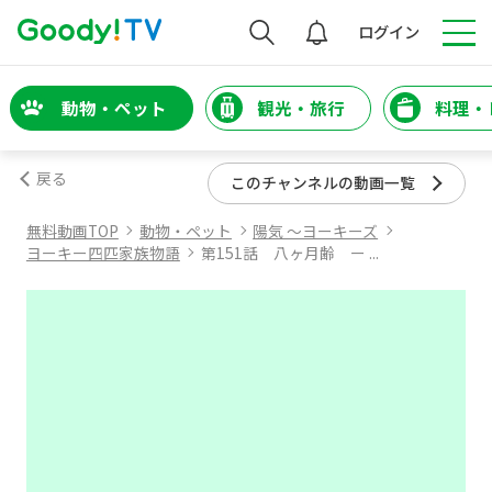
検索
ログイン
動物・ペット
観光・旅行
料理・
戻る
このチャンネルの動画一覧
無料動画TOP
動物・ペット
陽気 ～ヨーキーズ
ヨーキー四匹家族物語
第151話 八ヶ月齢 ー ...