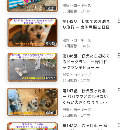
陽気 ～ヨーキーズ
10:31
・
56回視聴
1年前
第145話 初めてのお泊ま
り旅行 ー 東伊豆編 ２日目
ー
陽気 ～ヨーキーズ
07:45
・
54回視聴
1年前
第146話 仔犬たち初めて
のドッグラン ー野川ド
ッグランデビュー ー
陽気 ～ヨーキーズ
05:57
・
52回視聴
1年前
第147話 仔犬五ヶ月齢
ー パパママと変わらない
くらい大きくなりました
ー
陽気 ～ヨーキーズ
08:01
・
69回視聴
1年前
第148話 六ヶ月齢 ー 家