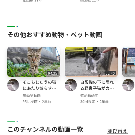
その他おすすめ動物・ペット動画
04:35
02:40
そこらじゅうの猫
自販機の下に隠れ
にあたり散らすヤ
る野良子猫がカワ
クザ猫
イイ
感動猫動画
感動猫動画
・
・
95回視聴
2年前
30回視聴
2年前
このチャンネルの動画一覧
並び替え