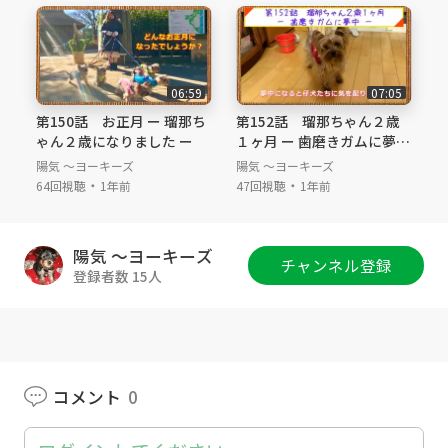
マ大好き #パパと遊びたい #朝食 #兄弟喧嘩
＃Yorkshireterrier #Yorkie #multi-nursing #pu
ppy #puppies ＃perennials #babybook #thirty
second-weeks-old #eighth-months-old #fami
06:59
07:05
ly #buddy-buddy #loves-for-parents #like-to-
第150話 お正月 ー 瑠那ち
第152話 瑠那ちゃん２歳
play-with-dad #breakfast #sibling quarrel
ゃん２歳になりました ー
１ヶ月 ー 歯磨きガムに夢中
ー
陽気 ～ヨーキーズ
陽気 ～ヨーキーズ
・
・
64回視聴
1年前
47回視聴
1年前
陽気 ～ヨーキーズ
チャンネル登録
登録者数 15人
コメント
0