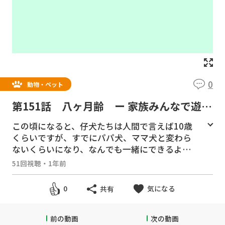
0
動物・ペット
第151話 八ヶ月齢 ー 家族みんなで遊び
ます ー
この頃になると、仔犬たちは人間で言えば10歳
くらいですが、すでにパパ犬、ママ犬と変わら
ないくらいになり、なんでも一緒にできるよう
になりました。家族で暮らしているので少し成
51回視聴
・
1年前
長が早いのかも知れません。
気になる
0
共有
＃ヨークシャテリア ＃ヨーキー ＃多頭飼
い ＃仔犬 ＃パピー #育て方 #育児日記 #
32週齢 #生後8ヶ月 #家族 ＃仲良し #パパマ
前の動画
次の動画