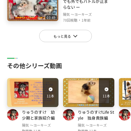
でも外でもバトルが止ま
らない ー
陽気 ～ヨーキーズ
03:49
・
70回視聴
1年前
もっと見る
その他シリーズ動画
11本
11本
りゅうのすけ 幼
りゅうのすけLife St
少期と家族紹介編
yle 独身貴族編
陽気 ～ヨーキーズ
陽気 ～ヨーキーズ
動画数 11本
動画数 11本