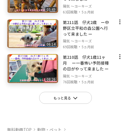
陽気 ～ヨーキーズ
05:49
・
63回視聴
5ヵ月前
第211話 仔犬2歳 ー中
野区立平和の森公園へ行
って来ました ー
陽気 ～ヨーキーズ
06:14
・
69回視聴
5ヵ月前
第210話 仔犬1歳11ヶ
月 ー一番怖い予防接種
の日がやって来ました ー
陽気 ～ヨーキーズ
08:26
・
76回視聴
5ヵ月前
もっと見る
無料動画TOP
動物・ペット