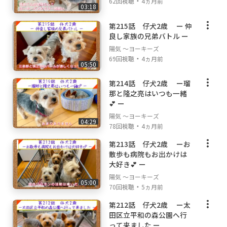
・
62回視聴
4ヵ月前
03:18
第215話 仔犬2歳 ー 仲
良し家族の兄弟バトル ー
陽気 ～ヨーキーズ
・
69回視聴
4ヵ月前
05:50
第214話 仔犬2歳 ー瑠
那と隆之亮はいつも一緒
💕 ー
陽気 ～ヨーキーズ
04:29
・
78回視聴
4ヵ月前
第213話 仔犬2歳 ーお
散歩も病院もお出かけは
大好き💕 ー
陽気 ～ヨーキーズ
05:00
・
70回視聴
5ヵ月前
第212話 仔犬2歳 ー太
田区立平和の森公園へ行
って来ました ー