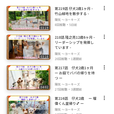
第219話 仔犬2歳1ヶ月 -
竹山緑地を散歩する -
陽気 ～ヨーキーズ
・
8回視聴
5日前
03:19
218話 隆之亮12歳6ヶ月 -
リーダーシップを発揮し
ています -
陽気 ～ヨーキーズ
03:18
・
20回視聴
1週間前
第217話 仔犬2歳1ヶ月
ー お庭でパパの帰りを待
つ ー
陽気 ～ヨーキーズ
04:02
・
27回視聴
3週間前
第216話 仔犬2歳 ー 瑠
偉くん里帰り💕 ー
陽気 ～ヨーキーズ