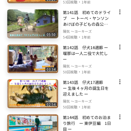
・
53回視聴
1年前
第141話 初めてのドライ
ブ ー トーベ・ヤンソン
あけぼの子どもの森公園
ー
陽気 ～ヨーキーズ
05:50
・
54回視聴
1年前
第142話 仔犬16週齢 ー
瑠那は一人二役で大忙し
ー
陽気 ～ヨーキーズ
03:34
・
50回視聴
1年前
第143話 仔犬17週齢
ー 生後４ヶ月の誕生日を
迎えました ー
陽気 ～ヨーキーズ
02:54
・
50回視聴
1年前
第144話 初めてのお泊ま
り旅行 ー 東伊豆編 1日
目 ー