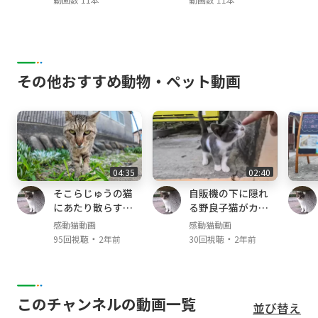
その他おすすめ動物・ペット動画
04:35
02:40
そこらじゅうの猫
自販機の下に隠れ
にあたり散らすヤ
る野良子猫がカワ
クザ猫
イイ
感動猫動画
感動猫動画
・
・
95回視聴
2年前
30回視聴
2年前
このチャンネルの動画一覧
並び替え