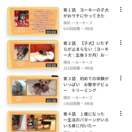
第１話 ヨーキーの子犬
がおウチにやってきた
陽気 ～ヨーキーズ
・
643回視聴
4年前
05:00
第２話 【子犬】いたず
らが止まらない（ヨーキ
ー犬：生後５か月）お家
に慣れてきた
陽気 ～ヨーキーズ
05:00
・
281回視聴
4年前
第３話 初めての体験が
いっぱい お散歩デビュ
ー トリーミング
陽気 ～ヨーキーズ
02:38
・
146回視聴
4年前
第４話 １歳になった
ー生活のパターンがいろ
いろ身に付いたー