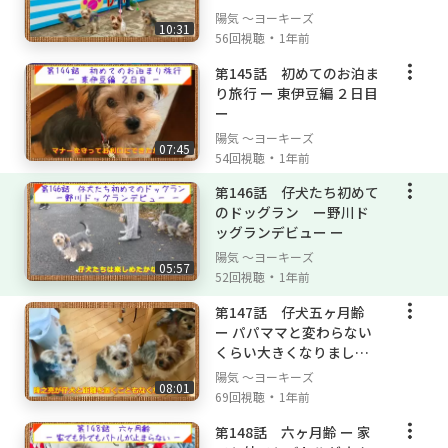
陽気 ～ヨーキーズ
10:31
・
56回視聴
1年前
第145話 初めてのお泊ま
り旅行 ー 東伊豆編 ２日目
ー
陽気 ～ヨーキーズ
07:45
・
54回視聴
1年前
第146話 仔犬たち初めて
のドッグラン ー野川ド
ッグランデビュー ー
陽気 ～ヨーキーズ
05:57
・
52回視聴
1年前
第147話 仔犬五ヶ月齢
ー パパママと変わらない
くらい大きくなりました
ー
陽気 ～ヨーキーズ
08:01
・
69回視聴
1年前
第148話 六ヶ月齢 ー 家