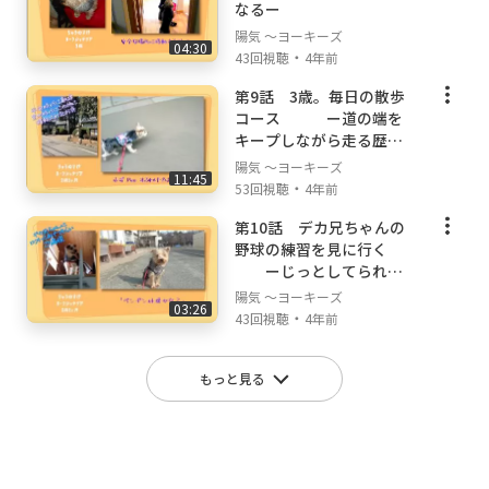
なるー
陽気 ～ヨーキーズ
04:30
・
43回視聴
4年前
第9話 3歳。毎日の散歩
コース ー道の端を
キープしながら走る歴史
街道ー
陽気 ～ヨーキーズ
11:45
・
53回視聴
4年前
第10話 デカ兄ちゃんの
野球の練習を見に行く
ーじっとしてられる
ようになるー
陽気 ～ヨーキーズ
03:26
・
43回視聴
4年前
もっと見る