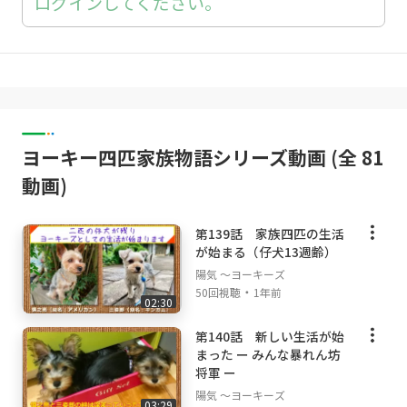
ログインしてください。
ヨーキー四匹家族物語シリーズ動画 (全 81
動画)
第139話 家族四匹の生活
が始まる（仔犬13週齢）
陽気 ～ヨーキーズ
・
50回視聴
1年前
02:30
第140話 新しい生活が始
まった ー みんな暴れん坊
将軍 ー
陽気 ～ヨーキーズ
03:29