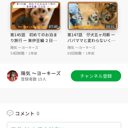
マ大好き #パパと遊びたい #朝食 #兄弟喧嘩 #ワ
ンコと小旅行 #ドッグラン #野川ドッグラン
＃Yorkshireterrier #Yorkie #multi-nursing #pu
ppy #puppies ＃perennials #babybook #twen
07:45
08:01
tyfirst-weeks-old #five-months-old #family #
第145話 初めてのお泊ま
第147話 仔犬五ヶ月齢 ー
buddy-buddy #loves-for-parents #like-to-pla
り旅行 ー 東伊豆編 ２日目
パパママと変わらないくら
y-with-dad #breakfast #sibling quarrel #dogru
ー
い大きくなりました ー
陽気 ～ヨーキーズ
陽気 ～ヨーキーズ
n #Nogawa-dogrun
・
・
54回視聴
1年前
69回視聴
1年前
陽気 ～ヨーキーズ
チャンネル登録
登録者数 15人
コメント
0