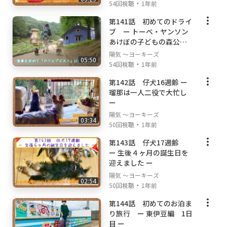
・
54回視聴
1年前
第141話 初めてのドライ
ブ ー トーベ・ヤンソン
あけぼの子どもの森公園
ー
陽気 ～ヨーキーズ
05:50
・
54回視聴
1年前
第142話 仔犬16週齢 ー
瑠那は一人二役で大忙し
ー
陽気 ～ヨーキーズ
03:34
・
50回視聴
1年前
第143話 仔犬17週齢
ー 生後４ヶ月の誕生日を
迎えました ー
陽気 ～ヨーキーズ
02:54
・
50回視聴
1年前
第144話 初めてのお泊ま
り旅行 ー 東伊豆編 1日
目 ー