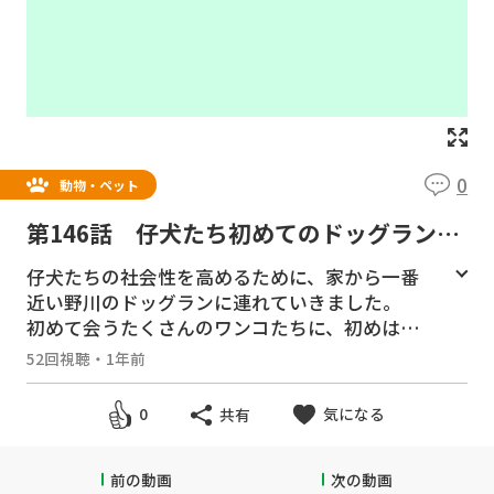
0
動物・ペット
第146話 仔犬たち初めてのドッグラン
ー野川ドッグランデビュー ー
仔犬たちの社会性を高めるために、家から一番
近い野川のドッグランに連れていきました。
初めて会うたくさんのワンコたちに、初めはみ
んな圧倒されるのですが、瑠緯くん、三姿郎、
52回視聴
・
1年前
慎之亮は楽しむことができたでしょうか？
気になる
0
共有
＃ヨークシャテリア ＃ヨーキー ＃多頭飼
い ＃仔犬 ＃パピー #育て方 #育児日記 #
21週齢 #生後5ヶ月 #家族 ＃仲良し #パパマ
前の動画
次の動画