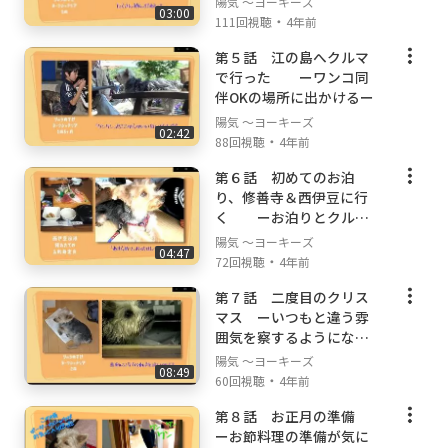
陽気 ～ヨーキーズ
03:00
・
111回視聴
4年前
第５話 江の島へクルマ
で行った ーワンコ同
伴OKの場所に出かけるー
陽気 ～ヨーキーズ
02:42
・
88回視聴
4年前
第６話 初めてのお泊
り、修善寺＆西伊豆に行
く ーお泊りとクルー
ズ初体験ー
陽気 ～ヨーキーズ
04:47
・
72回視聴
4年前
第７話 二度目のクリス
マス ーいつもと違う雰
囲気を察するようになる
ー
陽気 ～ヨーキーズ
08:49
・
60回視聴
4年前
第８話 お正月の準備
ーお節料理の準備が気に