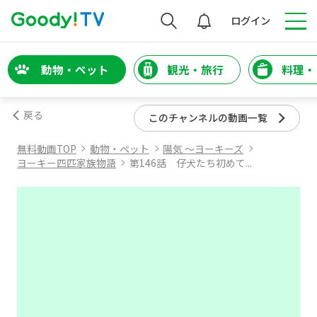
検索
ログイン
動物・ペット
観光・旅行
料理・
戻る
このチャンネルの動画一覧
無料動画TOP
動物・ペット
陽気 ～ヨーキーズ
ヨーキー四匹家族物語
第146話 仔犬たち初めて...