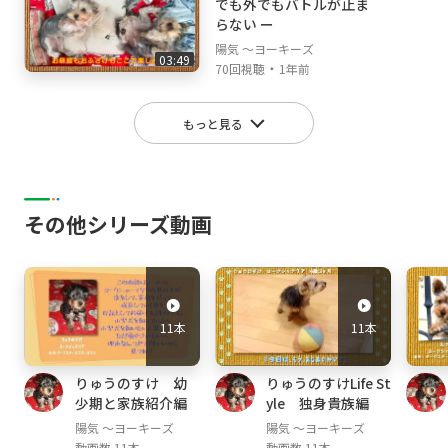
でも外でもバトルが止ま
らない ー
陽気 ～ヨーキーズ
03:49
・
70回視聴
1年前
もっと見る
その他シリーズ動画
11本
11本
りゅうのすけ 幼
りゅうのすけLife St
少期と家族紹介編
yle 独身貴族編
陽気 ～ヨーキーズ
陽気 ～ヨーキーズ
動画数 11本
動画数 11本