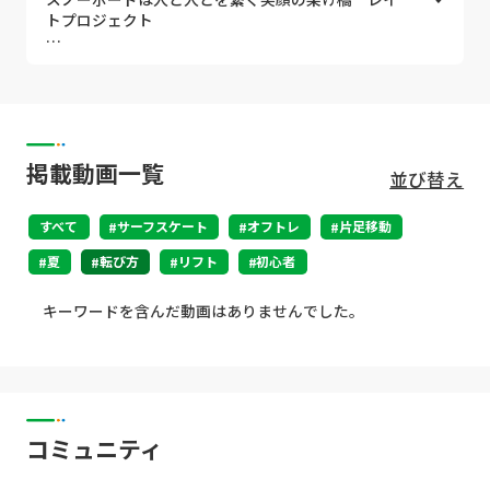
・初心者向けのレッスン動画
トプロジェクト
・カービングターンのハウツー動画
・グラトリのハウツー動画
スノーボードは 人生を豊かにします
などなどをアップしていきます♪
スノーボードは 人と人を繋ぎます
これからも思いっきりスノーボードを楽しんでいきましょ
スノーボードは 人を笑顔にします
う！！！
掲載動画一覧
並び替え
いろいろな人の応援や繋がり、支えがあって おか
すべて
げさまでこうして活動が出来ています！
サーフスケート
オフトレ
片足移動
スノーボードを通し出会い応援していただいている
夏
転び方
リフト
初心者
皆様には本当に感謝しています。
さぁ～これからもっと盛り上がって行きますよぉ
～！！！
キーワードを含んだ動画はありませんでした。
笑顔でスノーボードライフをハッピーに♪
【人と人とをつなぐ笑顔のかけ橋☆レイトプロジェ
クト】
コミュニティ