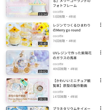
る』メリーゴーランドの
フォトフレーム
cocotte
13:34
・
53回視聴
4年前
レジンでつくるひまわり
のMerry go round
cocotte
・
76回視聴
4年前
28:40
UVレジンで作った紫陽花
のガラスの馬車
cocotte
・
406回視聴
4年前
09:02
【かわいいミニチュア観
覧車】原型の製作動画
cocotte
・
147回視聴
4年前
20:21
プラネタリウムをイメー