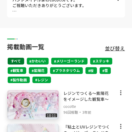
ご視聴いただきありがとうございます。
日常の中に少しでも癒しをお届けできるような動画
配信を行っていきたいと思っています。
細部までこだわり製作しているので、じっくりお楽
しみいただけましたら嬉しいです。
掲載動画一覧
並び替え
すべて
かわいい
メリーゴーランド
ステッキ
観覧車
紫陽花
プラネタリウム
桜
雪
製作動画
レジン
レジンでつくる～紫陽花
をイメージした観覧車～
cocotte
・
96回視聴
3年前
18:11
『粘土とUVレジンでつく