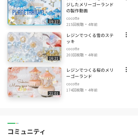
ジしたメリーゴーランド
の製作動画
cocotte
09:37
・
215回視聴
4年前
レジンでつくる雪のステ
ッキ
cocotte
・
203回視聴
4年前
16:21
レジンでつくる桜のメリ
ーゴーランド
cocotte
・
174回視聴
4年前
21:01
コミュニティ