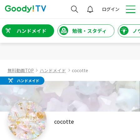
検索
ログイン
ハンドメイド
勉強・スタディ
ノ
無料動画TOP
ハンドメイド
cocotte
ハンドメイド
cocotte