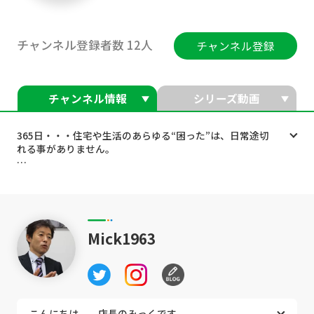
チャンネル登録者数 12人
チャンネル登録
チャンネル情報
シリーズ動画
365日・・・住宅や生活のあらゆる“困った”は、日常途切
れる事がありません。
しかし、困った時に、どこに頼めばいいのかな？ 大きい
業者は相談しにくいな・・・お金はどのくらいかかるのか
な・・・できればDIYで自分で出来ないかな？ そのよう
な悩みや思いは、いつでも皆さんの生活につきまとってい
ます。
Mick1963
このチャンネルでは、『スーパー便利屋ホームSOS』のみ
っく店長が、電気・エアコン・水道・ガス・インターネッ
トなどのライフラインをはじめ、あらゆる住宅設備の修理
やリフォームまでをブログチックにご紹介。
こんにちは。 店長のみっくです。