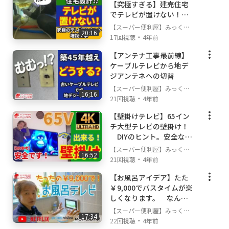
■ホームSOSと申します。当社は、東京・多摩地区や
そのツールもなるべく個性的で派手なカラーのツー
【究極すぎる】建売住宅
埼玉・南部エリアの地元に密着し、住宅総合サービス
ルを好んで使っています。
でテレビが置けない！進
として年間2,000件以上のご相談を賜っております。
歩しない住宅設計の闇
【スーパー便利屋】みっく店
新しい最先端技術は特に大好きで、たとえば2007年
20:16
・
長が行く!
17回視聴
4年前
各メジャーな紹介サイトでも人気ランク上位を継続中の
ぐらいから日本では一番早いぐらいの時期に空撮ド
当店是非へアクセス下さい！
ローンの独自開発に着手をして、多くのテレビ番組
【アンテナ工事最前線】
やCMをお茶の間にお届けしてきました。 番組でい
ケーブルテレビから地デ
■ご連絡は下記の3つの方法からお選びいただけます。
ろいろなアイドルや人気グループとも共演した事も
ジアンテネへの切替
※連絡前に必ず対応エリアを確認してね！
あるんですよ。
⇒
https://www.benriya-sos.com/area
【スーパー便利屋】みっく店
16:16
①当社公式Lineアカウントでお友達登録（楽・早・24H）
・
長が行く!
21回視聴
4年前
チャンネルの概要にも書きましたが、実家が工務店
→
https://www.benriya-sos.com/line
だったものですから、大工仕事や水道、電気工事な
【壁掛けテレビ】65イン
②フリーダイヤル：0120-554-804 （楽・早）
どは、もの心着いた頃には自然とはじめて、住宅設
③メール： mail@benriya-sos.com です。
チ大型テレビの壁掛け！
備の施工技術は知らぬ間に身についていました。
DIYのヒント。安全な壁
経歴・資格
掛けと電源増設
もう人生は折り返し地点を過ぎたと思いますが、Yo
【スーパー便利屋】みっく店
第二種電気工事士 登録番号 東京都第209577号
16:52
uTubeやGoody!TVのように一般の人が簡単に動画
・
長が行く!
21回視聴
4年前
RRC認定冷媒ガス取扱技術者 登録番号114952
を世に出せるようになって、「これはすごい！」っ
古物商許可 許可証番号 東京都 308791905911 株式会社す
【お風呂アイデア】たた
て思ったんです。
ぴケア
￥9,000でバスタイムが楽
Cisco認定ネットワークエンジニア
しくなります。 なんち
もしや、私の経験をビデオブログにすれば、情報を
一級建築技能士
必要とする多くの方に伝わって、お役に立てるので
ゃってお風呂テレビ
【スーパー便利屋】みっく店
17:34
はないかな？・・・ってね。
・
長が行く!
22回視聴
4年前