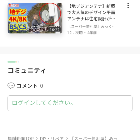
今はインターネットさえあれば、経験者から学習を
【地デジアンテナ】新築
して、明日には皆さんもすぐにプロになれる時代に
で大人気のデザイン平面
なったと思います。 経験の違いや資格の有無はあ
アンテナは住宅設計が重
るかもしれませんが、もう「専門家」なんて言葉は
要！住宅設計に落とし穴
【スーパー便利屋】みっく店
古すぎますよね。
16:22
あり。 プロが語る重要
・
長が行く!
12回視聴
4年前
なポイントとは？
新しい知識は一瞬で地球の裏側まで届く時代、知識
は皆で共有！ 素晴らしい世界を作りましょう！
これからもどんどん、DIY、住宅や生活のヒントを
アップして行きますのでよろしくおねがいします！
コミュニティ
コメント
0
ログインしてください。
無料動画TOP
DIY・リペア
【スーパー便利屋】みっ...