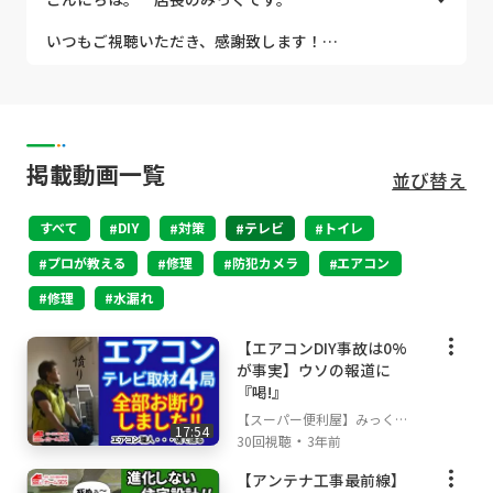
DIY愛好者には絶大な人気を集めています。
いつもご視聴いただき、感謝致します！
主役のみっく店長は、実家が工務店で、幼少の頃から様々
ちょっと変わった私はもうすぐ還暦。 趣味はDI
な職人に囲まれながら、住宅建設現場で遊び、育ちまし
Y、特技はDIY、仕事はDIYの延長です！
た。
他にもいっぱい趣味がありますが、若い頃から女性
親戚は皆、電気屋さんや水道屋さん、大工さんといった職
にモテそうな事は基本的に全部やってきました
人家計なので幼少の頃から成人になるまであらゆる技術を
（笑） ギター、ドラム、バイク、カーレースなど
掲載動画一覧
並び替え
学んでいます。
もその一環です。
今ではちょっとおとなしくなって、妻と二人で海外
しかし本人は家族の中では異例の外資系IT企業を７社、通
すべて
旅行や日本中の神社・仏閣巡りを楽しんでいます。
DIY
対策
テレビ
トイレ
算３０年もエンジニアとして先端技術に携わって来まし
た。
プロが教える
修理
防犯カメラ
エアコン
私は米国の外資系IT企業に長く勤めて来まして、若
い頃にアメリカ人のお友達からもらったニックネー
修理
水漏れ
その経歴上で得た、国家認定電気工事士、RRC認定冷媒ガ
ムがMickミックなんです。 日本の文化である協調
ス取扱技術者、GV認定放送技術エキスパート、Cisco認定
性や同一主義感に比べて、海外の個性的でオープン
ネットワークエンジニア などの資格を所有します。
【エアコンDIY事故は0%
な文化の違いをずーっと見てきたせいか、周りとは
が事実】ウソの報道に
違った個性のある目立つ事がとても好きになり、仕
それらの経験を生かし、エアコンやアンテナの設置工事、
『喝!』
事の上でも個性的なブランディングを心がけて進ん
高度なLAN工事、防犯ネットワークカメラなど、様々なハ
で来ました。
【スーパー便利屋】みっく店
イテク機器の構築なども紹介して行きます！
17:54
・
長が行く!
30回視聴
3年前
なので、仕事で使うツールも海外製のものが多いで
企業情報・自己紹介
【アンテナ工事最前線】
すね。