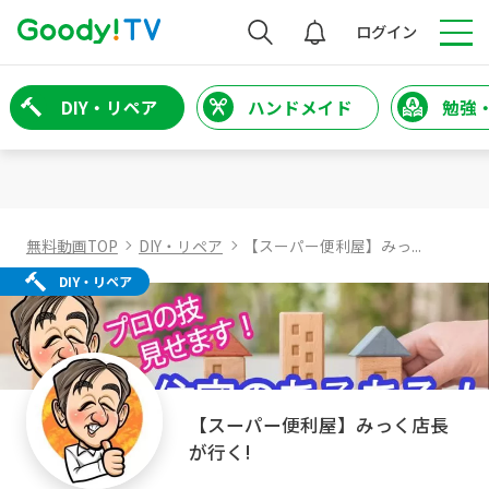
検索
ログイン
DIY・リペア
ハンドメイド
勉強
無料動画TOP
DIY・リペア
【スーパー便利屋】みっ...
DIY・リペア
【スーパー便利屋】みっく店長
が行く!