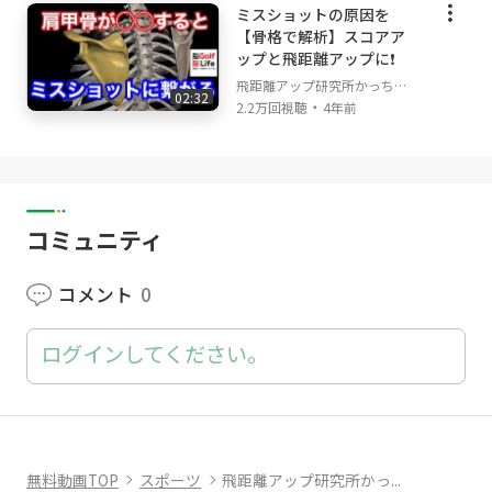
https://lit.link/upkachanneru
ミスショットの原因を
【骨格で解析】スコアア
ップと飛距離アップに❗️
飛距離アップ研究所かっちゃ
02:32
・
んねる
2.2万回視聴
4年前
コミュニティ
コメント
0
ログインしてください。
無料動画TOP
スポーツ
飛距離アップ研究所かっ...