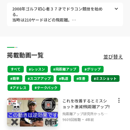
ベストスコア更新される方が続出❗️
2008年ゴルフ初心者３７才でドラコン競技を始め
る。
ドラコンプロの太田勝規が提起する
当時は210ヤードほどの飛距離。
【飛ばしの極意】を提供いたします。
ドラコン大会初記録は270ヤードで最下位。
2021年には50才の記念に独自のスイング理論「カウンタ
効率的スイングを研究し、毎年飛距離アップに成
ーバランス理論」を解説した本を出版。
功。
【 脳トレで飛距離アップ 】はAmazonと一部コンビニに
ドラコン全日本大会では毎年出場の常連になりまし
て好評販売中。
た。
レヴューには嬉しい感想がぎっしり。
掲載動画一覧
並び替え
2015年384.5ヤードで当時の自己記録を更新して初
嬉しいことに販売から半年もせずに増刷となりました。
優勝❗️
詳しくはリンクからご覧下さい。
すべて
2018年47才で「４１６ヤード」を記録し自己記録更
レッスン
飛距離アップ
グリップ
https://lit.link/upkachanneru
新❗️
簡単
スコアアップ
軌道
改善
ミスショット
2018年アジア大会２位【オープン】
初心者からツアープロ、ツアープロコーチにいたるまで
2016年アジア大会３位【シニア】
飛距離アップのレッスンもしております。
アドレス
テークバック
世界大会選考会ベスト8
2017年ゴルフを真面目に始めて
これを改善するとミスシ
半年でベストスコア８７からベストスコア７０へ
ョット激減❗️飛距離アップ❗️
チャンネル管理者のドラコンプロ太田勝規は
飛距離アップ研究所かっちゃ
1971年5月生まれO型大阪府出身
・
んねる
9609回視聴
4年前
01:35
詳細は下記リンクを見ていただければ幸いです。