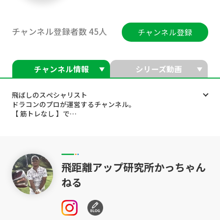
チャンネル登録者数 45人
チャンネル登録
チャンネル情報
シリーズ動画
飛ばしのスペシャリスト
ドラコンのプロが運営するチャンネル。
【 筋トレなし 】で
【解剖学】【物理学】【運動力学】
３つの思考で簡単飛距離アップ❗️
その結果、筋トレなしで飛距離アップを実現❗️
ドラコン大会では47才で416ヤードを記録。
飛距離アップ研究所かっちゃん
10年連続全国大会出場、アジア大会２位と
試合結果で自らの理論を証明。
ねる
最小のチカラで最大のチカラを引き出し
力みが改善され、ミスショットも減り
この理論を実践して