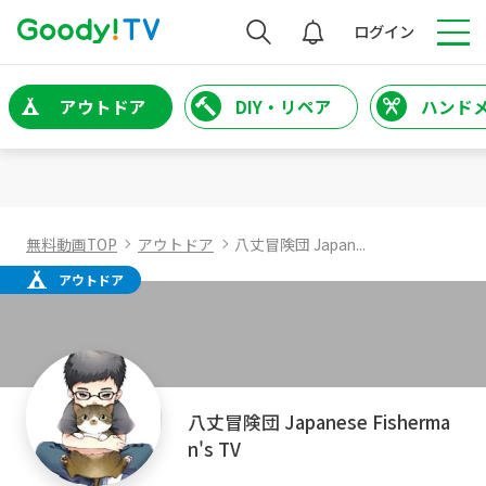
検索
ログイン
アウトドア
DIY・リペア
ハンド
無料動画TOP
アウトドア
八丈冒険団 Japan...
アウトドア
八丈冒険団 Japanese Fisherma
n's TV