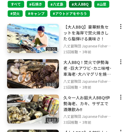
すべて
石焼き
八丈島
大人BBQ
山菜
焚火
キャンプ
アウトドアをやろう
【大人BBQ】豪華鮮魚セ
ットを海岸で焚火焼きし
たら脂弾ける美味さ！
八丈冒険団 Japanese Fisherm
20:51
・
an's TV
15回視聴
3年前
大人BBQ！焚火で伊勢海
老 ･巨大アワビ･カニ味噌･
車海老･大ハマグリを焼い
て食う！
八丈冒険団 Japanese Fisherm
13:01
・
an's TV
15回視聴
3年前
久々一人お庭大人BBQ!伊
勢海老、カキ、サザエで
酒爆飲み!!
八丈冒険団 Japanese Fisherm
18:10
・
an's TV
33回視聴
3年前