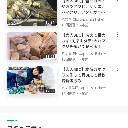
【大人BBQ】全部巨大！
焚火でアワビ、サザエ、
ハマグリ、ワタリガニを
焼いて食べる！
八丈冒険団 Japanese Fisherm
15:24
・
an's TV
45回視聴
4年前
【大人BBQ】炭火で巨大
カキ･肉厚ホタテ･大ハマ
グリを焼いて食べる！
八丈冒険団 Japanese Fisherm
11:05
・
an's TV
18回視聴
4年前
【大人BBQ】本気カマク
ラを作って貝BBQで暴飲
暴食酒飲み!!
八丈冒険団 Japanese Fisherm
12:30
・
an's TV
16回視聴
4年前
コミュニティ