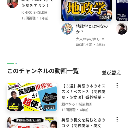
英語を学ぼう！
すぎる！
✅「カンマの関係詞（英文法/関係詞）」を一か
ICHIRO ENGLISH
・
12:54
13回視聴
1年前
ら丁寧に勉強したい！
そんな、あなたのための「カンマの関係詞（英
地政学とは何なの
か？
文法/関係詞）」授業動画へようこそ！！
大人の学び直しTV
・
803回視聴
4年前
このオンライン授業で学べば、あなたの「カン
マの関係詞（英文法/関係詞）」の学力は一気に
強くなり、「カンマの関係詞（英文法/関係
詞）」に対するあなたのイメージはガラリと変
このチャンネルの動画一覧
わります！
並び替え
✨未来のあなたはこうなっている！✨
【３選】英語の本のオス
✅「カンマの関係詞（英文法/関係詞）」の全体
スメ！ベスト３【高校英
語・英文法】番外授業＃
像がわかる！
１０
✅「カンマの関係詞（英文法/関係詞）」の苦手
超わかる！授業動画
07:13
・
13回視聴
4年前
が克服される！
✅「カンマの関係詞（英文法/関係詞）」の受験
英語の長文を読むときの
問題に自力でチャレンジできる！
コツ【高校英語・英文