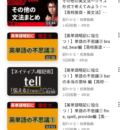
その他の英文法〜クイズ
✅大手予備校で800人以上の生徒を1:1で授業し
形式で考えてみよう！〜
【高校英語・英文法】番
たプロ講師の「独創性」「情熱」溢れる最強の
外授業＃５
授業。
超わかる！授業動画
04:44
・
14回視聴
4年前
✅ただ難関大学の合格者が出ているだけでな
く、受験を通して人として成長したとたくさん
【英単語暗記に役立
の方からコメントやメールを頂いている、受験
つ！】単語の不思議③ bra
の枠を超えたチャンネル。
nd, bear編【高校英語・英
文法】番外授業＃４
✅外出できない生徒さんの自学自習に、今も全
超わかる！授業動画
02:36
国でご活用いただいております。
・
9回視聴
4年前
【英単語暗記に役立
🔰効果的なチャンネルの使い方🔰
つ！】単語の不思議② bar
「超わかる！授業動画」必勝マニュアル
の本当の意味 編【高校英
▶︎
https://youtu.be/XLFSQae9qdE
語・英文法】番外授業＃
超わかる！授業動画
02:00
３
・
10回視聴
4年前
👍数学・英語の成績が確実に上がる勉強法！
【英単語暗記に役立
（授業動画の使い方）
つ！】単語の不思議① fin
【数学】➡
https://youtu.be/wtajeuzN3dY
e, spell, provide編【高校
【英語】➡
https://youtu.be/EHtv83-s8ns
英語・英文法】番外授業
超わかる！授業動画
02:52
＃２
・
17回視聴
4年前