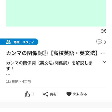
0
勉強・スタディ
カンマの関係詞②【高校英語・英文法】関
係詞＃１４
カンマの関係詞（英文法/関係詞）を解説しま
す！
👇『高校英語の英文法全部』を一気に学べる再
1回視聴
・
4年前
生リスト👇
▶
https://bit.ly/2Zqz2dA
気になる
0
共有
👇数学skype個別指導（24時間サポート付き）
をご希望の方はコチラ👇