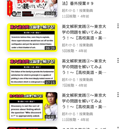
法】番外授業＃９
このオンライン授業では、超重要な英文法の構
超わかる！授業動画
09:06
造や基礎的な問題の解き方を丁寧に解説してい
・
11回視聴
4年前
ます。リアルの授業では絶対に表現できない動
英文解釈実践③〜東京大
画の魔法を体感すれば、教科書の内容や学校の
学の問題を解いてみよ
授業が、わかる！デキる！ようになっているは
う！〜【高校英語・英文
ず！
法】番外授業＃８
超わかる！授業動画
06:20
・
5回視聴
4年前
⚡『超わかる！授業動画』とは⚡
英文解釈実践②〜東京大
中高生向けのオンライン授業を完全無料配信し
学の問題を解いてみよ
ている教育チャンネルです。
う！〜【高校英語・英文
✅休校中の全国の学校・塾でもご活用・お勧め
法】番外授業＃７
超わかる！授業動画
いただいています。
07:15
・
7回視聴
4年前
✅中高生用の学校進路に沿った網羅的な授業動
英文解釈実践①〜東京大
画を配信しています。
学の問題を解いてみよ
✅「東大・京大・東工大・一橋大・旧帝大・早
う！〜【高校英語・英文
慶・医学部合格者」を多数輩出しています。
法】番外授業＃６
超わかる！授業動画
✅勉強が嫌いな人や、勉強が苦手な人に向け
04:41
・
11回視聴
4年前
た、「圧倒的に丁寧・コンパクト」な動画が特
徴です。