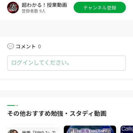
http://kouki-honda.jp/skype/
超わかる！授業動画
チャンネル登録
登録者数 9人
👇共通テスト数学で９割取るための『超わか
る！共通テスト対策講座』はコチラ👇
https://www.infotop.jp/click.php?aid=40390
8&iid=92975
コメント
0
※動画やチャンネルへ頂いた素敵なコメント
は、チャンネル内で紹介させて頂くことがござ
ログインしてください。
います！
🎥前の動画🎥
✅カンマの関係詞①（英文法/関係詞）
▶
https://youtu.be/hF-0Pd7cgcs
🎥次の動画🎥
その他おすすめ勉強・スタディ動画
✅asを使った慣用表現（英文法/関係詞）
▶
https://youtu.be/aK3OhDByZxI
14:24
✅「カンマの関係詞（英文法/関係詞）」が苦手
映画『SING 2』で