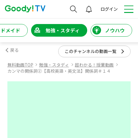
検索
ログイン
ンドメイド
勉強・スタディ
ノウハウ
戻る
このチャンネルの動画一覧
無料動画TOP
勉強・スタディ
超わかる！授業動画
カンマの関係詞②【高校英語・英文法】関係詞＃１４