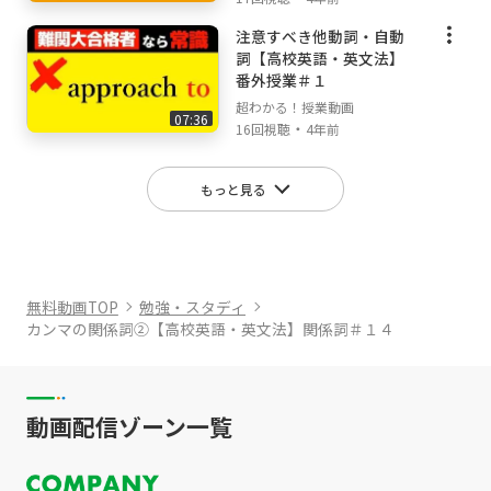
🏫『超わかる！授業動画』公式ホームページ🏫
注意すべき他動詞・自動
http://kouki-honda.jp/
詞【高校英語・英文法】
番外授業＃１
【キーワード】
超わかる！授業動画
カンマの関係詞,関係詞,英文法,高校英語,超わか
07:36
・
16回視聴
4年前
る,授業動画,受験英語,カンマ,which,オンライ
ン授業,映像授業
もっと見る
#カンマの関係詞
#関係詞
#高校英語
#英文法
無料動画TOP
勉強・スタディ
カンマの関係詞②【高校英語・英文法】関係詞＃１４
動画配信ゾーン一覧