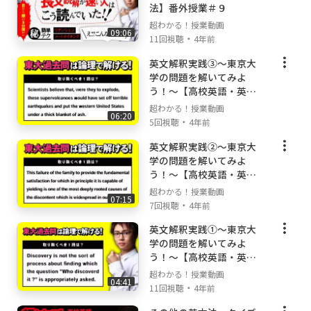
法】番外授業＃９
このオンライン授業では、超重要な英文法の構
超わかる！授業動画
09:06
造や基礎的な問題の解き方を丁寧に解説してい
・
11回視聴
4年前
ます。リアルの授業では絶対に表現できない動
英文解釈実践③〜東京大
画の魔法を体感すれば、教科書の内容や学校の
学の問題を解いてみよ
授業が、わかる！デキる！ようになっているは
う！〜【高校英語・英文
ず！
法】番外授業＃８
超わかる！授業動画
06:20
・
5回視聴
4年前
⚡『超わかる！授業動画』とは⚡
英文解釈実践②〜東京大
中高生向けのオンライン授業をYouTubeで完全
学の問題を解いてみよ
無料配信している教育チャンネルです。
う！〜【高校英語・英文
✅休校中の全国の学校・塾でもご活用・お勧め
法】番外授業＃７
超わかる！授業動画
いただいています。
07:15
・
7回視聴
4年前
✅中高生用の学校進路に沿った網羅的な授業動
英文解釈実践①〜東京大
画を配信しています。
学の問題を解いてみよ
✅「東大・京大・東工大・一橋大・旧帝大・早
う！〜【高校英語・英文
慶・医学部合格者」を多数輩出しています。
法】番外授業＃６
超わかる！授業動画
✅勉強が嫌いな人や、勉強が苦手な人に向け
04:41
・
11回視聴
4年前
た、「圧倒的に丁寧・コンパクト」な動画が特
徴です。