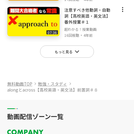
🏫『超わかる！授業動画』公式ホームページ🏫
注意すべき他動詞・自動
http://kouki-honda.jp/
詞【高校英語・英文法】
番外授業＃１
【キーワード】
超わかる！授業動画
along,across,前置詞,英文法,高校英語,超わか
07:36
・
16回視聴
4年前
る,授業動画,受験英語,オンライン授業,映像授業
#along
もっと見る
#across
#前置詞
#高校英語
#英文法
無料動画TOP
勉強・スタディ
alongとacross【高校英語・英文法】前置詞＃８
動画配信ゾーン一覧