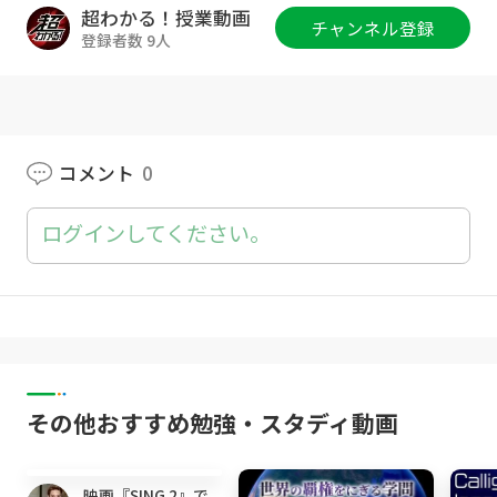
http://kouki-honda.jp/skype/
超わかる！授業動画
チャンネル登録
登録者数 9人
👇共通テスト数学で９割取るための『超わか
る！共通テスト対策講座』はコチラ👇
https://www.infotop.jp/click.php?aid=40390
8&iid=92975
コメント
0
※動画やチャンネルへ頂いた素敵なコメント
は、チャンネル内で紹介させて頂くことがござ
ログインしてください。
います！
🎥前の動画🎥
✅byのイメージ（英文法/前置詞）
▶
https://youtu.be/25OFhAG4OdQ
🎥次の動画🎥
その他おすすめ勉強・スタディ動画
✅toのイメージ（英文法/前置詞）
▶
https://youtu.be/WGsGOFsiYOw
14:24
✅「alongとacross（英文法/前置詞）」が苦手
映画『SING 2』で