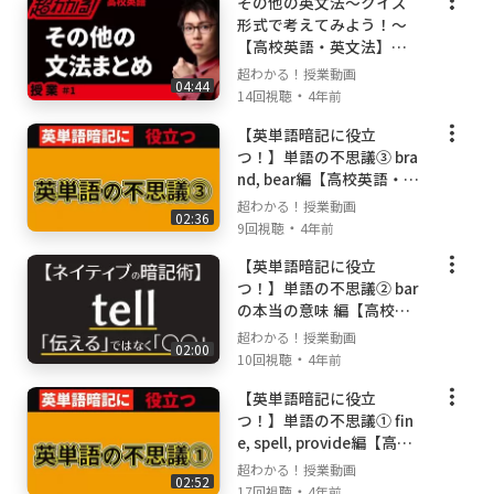
その他の英文法〜クイズ
✅大手予備校で800人以上の生徒を1:1で授業し
形式で考えてみよう！〜
【高校英語・英文法】番
たプロ講師の「独創性」「情熱」溢れる最強の
外授業＃５
授業。
超わかる！授業動画
04:44
・
14回視聴
4年前
✅ただ難関大学の合格者が出ているだけでな
く、受験を通して人として成長したとたくさん
【英単語暗記に役立
の方からコメントやメールを頂いている、受験
つ！】単語の不思議③ bra
の枠を超えたチャンネル。
nd, bear編【高校英語・英
文法】番外授業＃４
✅外出できない生徒さんの自学自習に、今も全
超わかる！授業動画
02:36
国でご活用いただいております。
・
9回視聴
4年前
【英単語暗記に役立
🔰効果的なチャンネルの使い方🔰
つ！】単語の不思議② bar
「超わかる！授業動画」必勝マニュアル
の本当の意味 編【高校英
▶︎
https://youtu.be/XLFSQae9qdE
語・英文法】番外授業＃
超わかる！授業動画
02:00
３
・
10回視聴
4年前
👍数学・英語の成績が確実に上がる勉強法！
【英単語暗記に役立
（授業動画の使い方）
つ！】単語の不思議① fin
【数学】➡
https://youtu.be/wtajeuzN3dY
e, spell, provide編【高校
【英語】➡
https://youtu.be/EHtv83-s8ns
英語・英文法】番外授業
超わかる！授業動画
02:52
＃２
・
17回視聴
4年前