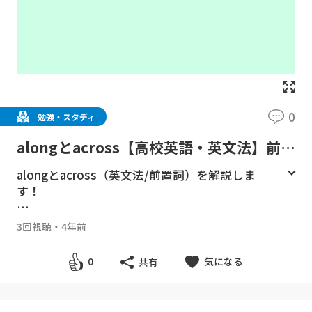
0
勉強・スタディ
alongとacross【高校英語・英文法】前置
詞＃８
alongとacross（英文法/前置詞）を解説しま
す！
👇『高校英語の英文法全部』を一気に学べる再
3回視聴
・
4年前
生リスト👇
▶
https://bit.ly/2Zqz2dA
気になる
0
共有
👇数学skype個別指導（24時間サポート付き）
をご希望の方はコチラ👇