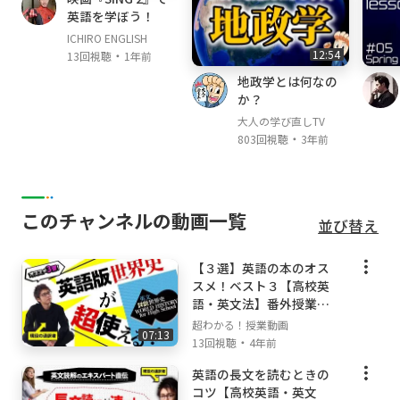
英語を学ぼう！
すぎる！
✅「alongとacross（英文法/前置詞）」を一か
ICHIRO ENGLISH
・
12:54
13回視聴
1年前
ら丁寧に勉強したい！
そんな、あなたのための「alongとacross（英
地政学とは何なの
か？
文法/前置詞）」授業動画へようこそ！！
大人の学び直しTV
・
803回視聴
3年前
このオンライン授業で学べば、あなたの「alon
gとacross（英文法/前置詞）」の学力は一気に
強くなり、「alongとacross（英文法/前置
詞）」に対するあなたのイメージはガラリと変
このチャンネルの動画一覧
わります！
並び替え
✨未来のあなたはこうなっている！✨
【３選】英語の本のオス
✅「alongとacross（英文法/前置詞）」の全体
スメ！ベスト３【高校英
語・英文法】番外授業＃
像がわかる！
１０
✅「alongとacross（英文法/前置詞）」の苦手
超わかる！授業動画
07:13
・
13回視聴
4年前
が克服される！
✅「alongとacross（英文法/前置詞）」の受験
英語の長文を読むときの
問題に自力でチャレンジできる！
コツ【高校英語・英文