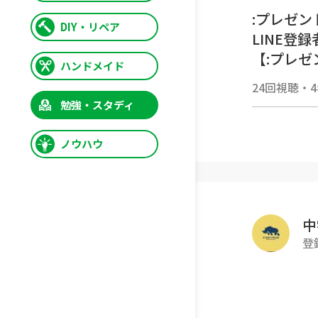
:プレゼン
DIY・リペア
LINE登
【:プレゼ
ハンドメイド
https://
24回視聴
・
ff_id=16
勉強・スタディ
【「アプ
:チェック
ノウハウ
:閉じた
:チェック
:ムービ
:チェック
中
:先生_
登
:チェック
:スマー
:チェック
:角帽: