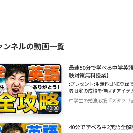
運営するYouTubeチャンネルで業界日本一になり
フリはYouTubeだけでなくLINEやGoody!T
！是非LINEを登録して豪華特典をゲットしてくださ
ント:無料LINE登録はコチラ:プレゼント:】
liff.line.me/1656041351-qgLmx2VP/landing?fo
ャンネルの動画一覧
56041351-qgLmx2VP
リで開く」を押してください】
最速50分で学べる中学英語
験対策無料授業】
:プレゼント:⬇︎無料LINE登録
者限定の成績を伸ばすアイテムを
ラ:プレゼント:】 https://liff.li
中学生の勉強応援『スタフリ
w=%40540hglre&lp=pCTLW
49:08
で開く」を押してください】 :
公開》 :閉じた本:書籍『勉強
《LINE限定講座３本》 :
40分で学べる中2英語全
器』 :チェックマーク_緑: 特