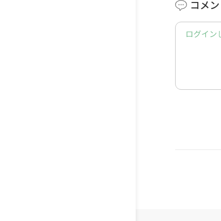
コメン
:チェック
:デスク
ログイン
【:プレゼ
https://
ff_id=16
【「アプ
◆━━━
:王冠:塾
◆━━━
【10秒
:チェック
:チェック
:チェック
:チェック
:チェック