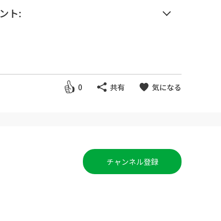
ント:
llow=%40540hglre&lp=pCTLW9&li
0
共有
気になる
チャンネル登録