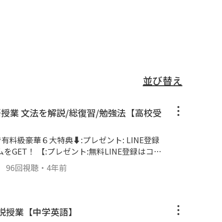
ました:日の丸:
Vでも勉強に役立つ情報を無料で公開
いね:星2:
llow=%40540hglre&lp=pCTLW9&li
並び替え
授業 文法を解説/総復習/勉強法【高校受
で有料級豪華６大特典⬇︎:プレゼント: LINE登録
GET！ 【:プレゼント:無料LINE登録はコチ
ne.me/1656041351-qgLmx2VP/landing?follo
』
96回視聴
・
4年前
9&liff_id=1656041351-qgLmx2VP 【「アプリ
チェックマーク_緑: 特典１ 《有料級書籍無料
は戦略が全て』 :チェックマーク_緑: 特典２
ムービーカメラ:限定動画『成績を上げる三種の神
解説授業【中学英語】
典３《授業動画700本》 :先生_男性:塾以上の