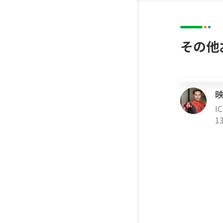
:チェック
【:プレゼ
https://
その他
ff_id=16
【「アプ
◆━━━
映
:王冠:塾
I
1
◆━━━
スタフリ
2020年
の日本一
授業動画
2020年
2020年12
2021年9