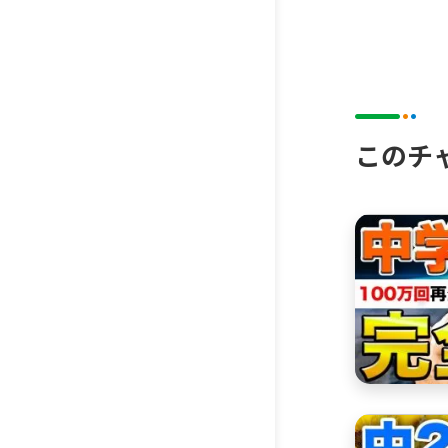
今では塾が
そんなスタ
しています
【:プレゼ
https://
このチ
ff_id=16
【「アプ