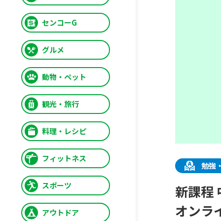
センコーG
グルメ
動物・ペット
観光・旅行
料理・レシピ
フィットネス
勉強
スポーツ
新課程 
オンラ
アウトドア