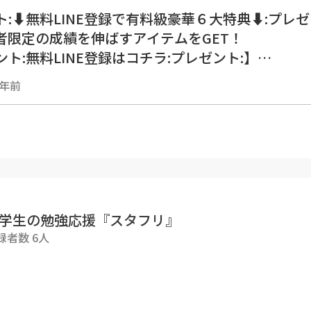
ト:⬇︎無料LINE登録で有料級豪華６大特典⬇︎:プレゼ
録者限定の成績を伸ばすアイテムをGET！
ント:無料LINE登録はコチラ:プレゼント:】
liff.line.me/1656041351-qgLmx2VP/landing?fo
4年前
56041351-qgLmx2VP
リで開く」を押してください】
マーク_緑: 特典１ 《有料級書籍無料公開》
本:書籍『勉強は戦略が全て』
マーク_緑: 特典２ 《LINE限定講座３本》
ーカメラ:限定動画『成績を上げる三種の神器』
マーク_緑: 特典３《授業動画700本》
学生の勉強応援『スタフリ』
男性:塾以上の授業『授業動画見放題』
録者数 6人
マーク_緑: 特典４《勉強法動画100本》
トフォン:君の悩みを解決『お悩みライブラリー』
マーク_緑: 特典５《勉強法セミナー参加券》
スタフリの塾の『勉強法セミナー参加権』