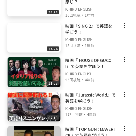
感じ？
→
https://www.instagram.com/emikadagosti
ICHIRO ENGLISH
no/
26:35
・
10回視聴
1年前
映画『SING 2』で英語を
学ぼう！
ICHIRO ENGLISH
・
13回視聴
1年前
14:24
映画『 HOUSE OF GUCC
I』で英語を学ぼう！
ICHIRO ENGLISH
・
96回視聴
4年前
11:08
映画『Jurassic World』で
英語を学ぼう！
ICHIRO ENGLISH
・
173回視聴
4年前
07:18
映画『TOP GUN : MAVERI
CK』で英語を学ぼう！