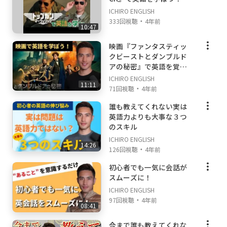
ICHIRO ENGLISH
・
333回視聴
4年前
10:47
映画『ファンタスティッ
クビーストとダンブルド
アの秘密』で英語を覚え
よう！
ICHIRO ENGLISH
11:11
・
71回視聴
4年前
誰も教えてくれない実は
英語力よりも大事な３つ
のスキル
ICHIRO ENGLISH
14:26
・
126回視聴
4年前
初心者でも一気に会話が
スムーズに！
ICHIRO ENGLISH
・
97回視聴
4年前
08:41
今まで誰も教えてくれな