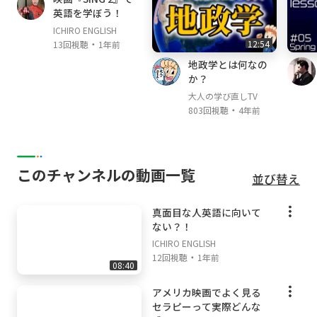
英語を学ぼう！
【ICHIRO公式LINEスタンプ】
ICHIRO ENGLISH
・
12:54
13回視聴
1年前
https://line.me/S/sticker/14197051?lang=en
地政学とは何なの
か？
&ref=lsh_stickerDetail
大人の学び直しTV
・
803回視聴
4年前
----------------------------
【Instagram】
このチャンネルの動画一覧
並び替え
★インスタ留学
→
https://www.instagram.com/ichiro_english
真面目な人英語に向いて
ない？！
★ICHIRO
ICHIRO ENGLISH
・
→
https://www.instagram.com/ichiro_hiroma
12回視聴
1年前
08:40
tsu/
アメリカ映画でよく見る
セラピーって実際どんな
★EMIKA