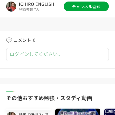
00:50 英文解説
ICHIRO ENGLISH
チャンネル登録
05:14 発音解説
登録者数 7人
08:50 発音練習
09:44 映画部分
-----------------------------------------------
コメント
0
【書籍】
ログインしてください。
重版決定!!Amazon平均評価4.5!!
『ICHIROさん、一撃で英語が話せる方法教え
てください！』
単行本
その他おすすめ勉強・スタディ動画
→
https://amzn.to/36ix7bf
14:24
Kindle
→
https://amzn.to/2KYgL0c
映画『SING 2』で