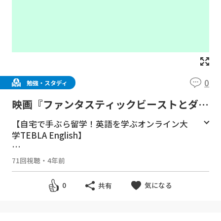
0
勉強・スタディ
映画『ファンタスティックビーストとダン
ブルドアの秘密』で英語を覚えよう！
【自宅で手ぶら留学！英語を学ぶオンライン大
学TEBLA English】
公式WEBサイトはこちら！
71回視聴
・
4年前
https://www.teblaenglishcommunity.com
気になる
0
共有
目次
00:42 映画部分