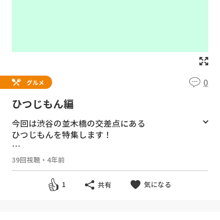
0
グルメ
ひつじもん編
今回は渋谷の並木橋の交差点にある
ひつじもんを特集します！
ひつじもんはラム肉の焼肉が楽しめるお店で
39回視聴
・
4年前
す。
ひつじもんのラム肉はラム肉特有の臭みが少な
気になる
1
共有
いので、苦手な人でもイケるかも！？
さらにラム肉は脂の性質により太りにくいと
か！？