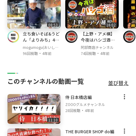
08:53
16:02
立ち食いそば&うど
【上野・アメ横】
ん「よりみち」40
今夜はハシゴ酒！
秒高速提供！
上野・アメ横飲み
mogumogu(おいしい
阿部商店チャンネル
歩き！現地待ち合
・
・
エンタメ)
96回視聴
4年前
74回視聴
4年前
わせの２人は出会
えるのか？
このチャンネルの動画一覧
並び替え
侍 日本橋店編
ZOOOグルメチャンネル
・
28回視聴
4年前
11:10
THE BURGER SHOP do編