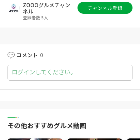
ZOOOグルメチャン
チャンネル登録
是非確認しにお店に伺ってみてください！
ネル
登録者数 5人
ZOOOグルメチャンネルでは
ZOOOの加盟店である飲食店の魅力を
少しでも多く伝えられたらと思っています。
コメント
0
気になるお店があったら、
是非ZOOOアプリをダウンロードして
ログインしてください。
お店に行ってみてください！
きっと素敵な体験があなたを待っています！
その他おすすめグルメ動画