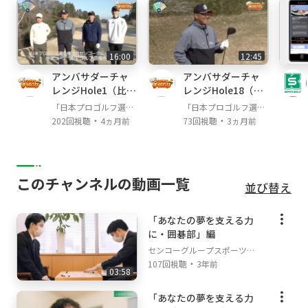
ゴルフ部：
https://www.senko.co.jp/golf/
剣道部：
http://www.runtec.co.jp/kendo/
陸上部：
https://www.senko.co.jp/track_fiel
16:00
12:45
d/
アンバサダーチャ
アンバサダーチャ
テニス部：
https://www.tennis.senko.co.jp/
レンジHole1（比良
レンジHole18（伊
１）
吹９）
「日本プロゴルフ選手
「日本プロゴルフ選手
・
・
権大会センコーグルー
権大会センコーグルー
202回視聴
4ヵ月前
73回視聴
3ヵ月前
プカップ」アンバサダ
プカップ」アンバサダ
ーチャレンジＣＨ
ーチャレンジＣＨ
このチャンネルの動画一覧
並び替え
「あなたの夢を支える力
に・囲碁部」編
センコーグループスポーツチ
・
ャンネル
107回視聴
3年前
03:58
「あなたの夢を支える力