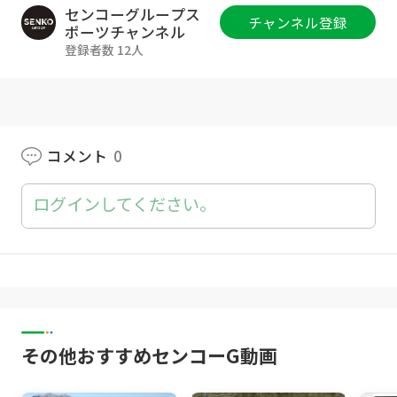
誰かが支えていてくれる。
センコーグループス
チャンネル登録
そんな あたりまえに 幸せな暮らし。
ポーツチャンネル
そんなあたりまえの暮らしを センコーグルー
登録者数 12人
プは届けていきたい。
センコーグループは サービスを受ける人も
ここで働く人も
みんなにとっての あたりまえに幸せな暮らし
コメント
0
を目指しています。
ログインしてください。
滞りなく進む 日々の暮らしの中に。
夢を追いかけながら 営む生活の中に。
誰にとっても必要な あたりまえの暮らしを。
#あたりまえの暮らしのそばに
#センコーグループ
その他おすすめセンコーG動画
■公式サイト
柔道部：
https://www.senko.co.jp/judo/