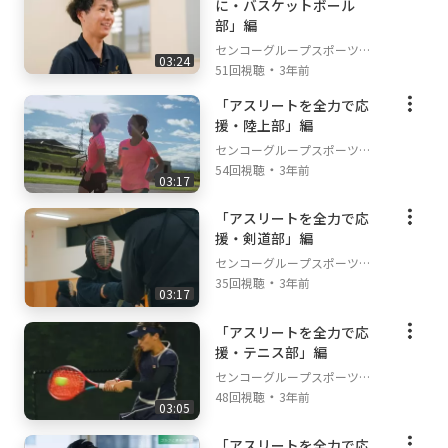
に・バスケットボール
部」編
センコーグループスポーツチ
03:24
・
ャンネル
51回視聴
3年前
「アスリートを全力で応
援・陸上部」編
センコーグループスポーツチ
・
ャンネル
54回視聴
3年前
03:17
「アスリートを全力で応
援・剣道部」編
センコーグループスポーツチ
・
ャンネル
35回視聴
3年前
03:17
「アスリートを全力で応
援・テニス部」編
センコーグループスポーツチ
・
ャンネル
48回視聴
3年前
03:05
「アスリートを全力で応