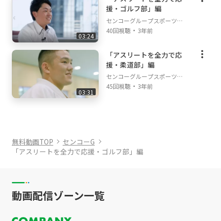
援・ゴルフ部」編
センコーグループスポーツチ
・
ャンネル
40回視聴
3年前
03:24
「アスリートを全力で応
援・柔道部」編
センコーグループスポーツチ
・
ャンネル
45回視聴
3年前
03:31
無料動画TOP
センコーG
「アスリートを全力で応援・ゴルフ部」編
動画配信ゾーン一覧