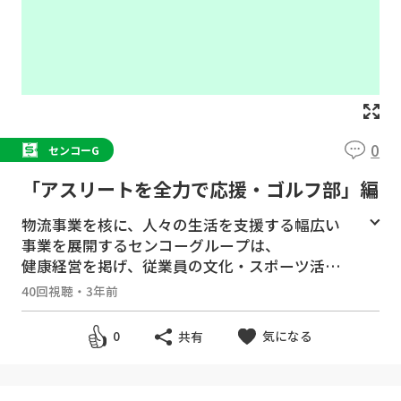
0
センコーG
「アスリートを全力で応援・ゴルフ部」編
物流事業を核に、人々の生活を支援する幅広い
事業を展開するセンコーグループは、
健康経営を掲げ、従業員の文化・スポーツ活
動、健康づくりを応援しています。
40回視聴
・
3年前
https://www.senkogrouphd.co.jp/csr/health/
気になる
0
共有
declaration/
誰かが寄り添っていてくれる。