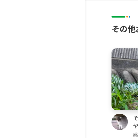
その他
感