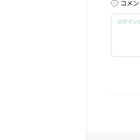
コメン
ナデナデ
日の子猫
ログイン
httpsgoo
■■■■
😸感動猫
■■■■
Twitter：
httpstwi
Instagr
httpsww
Faceboo
httpsw
4%BB-182
TikTok：
httpsww