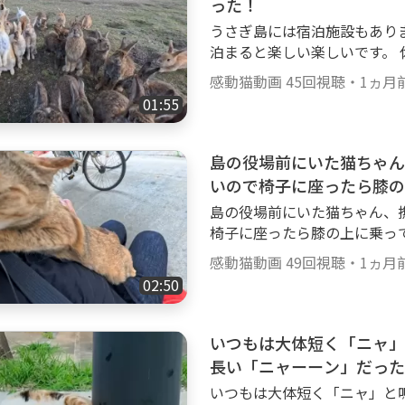
った！
合！ ゴロゴロ、ナデナデ、
うさぎ島には宿泊施設もあり
猫ちゃんがいっぱいモフられ
泊まると楽しい楽しいです。 休暇村 大久野島 https://a.r10.to/h5jJYT 感
を鳴らす、膝の上に乗ってく
動猫動画×無料動画サイトGood
達等、可愛い癒され猫動画がいっぱいです
感動猫動画
45回視聴
・
1ヵ月
は、【感動猫動画Special S
3 ■■■■■■■■■■■■■■■■■■■■■ 😸感動猫動画【公式】SN
01:55
ロードも行ってます。 ぜひご覧ください
Sのご紹介🐈 ■■■■■■■■■
■■■■■■■■■■■■■■■
stwitter.comkandounekodo
ャンネルの猫達🐈 ■■■■
島の役場前にいた猫ちゃん
andounekodouga Faceboo
索ぶらり散歩を中心に、猫島
5%8B%95%E7%8C%AB%E5%
いので椅子に座ったら膝の
ラ、ブチ猫、黒ブチ、白ブチ
ikTok： httpswww.tiktok.
島の役場前にいた猫ちゃん、
大集合！ ゴロゴロ、ナデナ
椅子に座ったら膝の上に乗ってきた 感動猫動画×無料動画サイトG
ん・子猫ちゃんがいっぱいモ
感動猫動画Goody!TVチャンネル
ゴロ喉を鳴らす、膝の上に乗
感動猫動画
49回視聴
・
1ヵ月
称して昔の感動猫動画の再ア
の子猫達等、可愛い癒され猫動画がいっ
02:50
い。 httpsgoody-tv.onlinechannel3 ■■■■■■■■
hannel3 ■■■■■■■■■■■■■■■■■■■■■ 😸感動猫動画【公
■■■■ 😸感動猫動画Good
式】SNSのご紹介🐈 ■■■■
■■■■■■■■■■■■ 
いつもは大体短く「ニャ」
r： httpstwitter.comkandou
訪問します。 三毛猫、黒猫
m.comkandounekodouga Fa
長い「ニャーーン」だった
ラ、縞模様と多種多様な猫ち
4%9F%E5%8B%95%E7%8C%
いつもは大体短く「ニャ」と
ンゴロン。カワイイかわいい