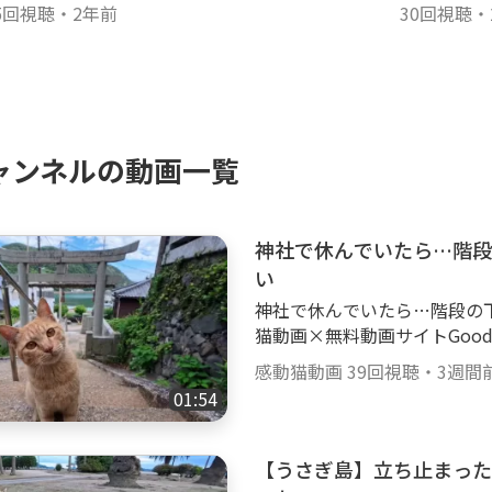
5回視聴
・
2年前
30回視聴
・
ャンネルの動画一覧
神社で休んでいたら…階段
い
神社で休んでいたら…階段の下
猫動画×無料動画サイトGoody
【感動猫動画Special Sel
感動猫動画
39回視聴
・
3週間
ドも行ってます。 ぜひご覧ください。 ht
01:54
■■■■■■■■■■■■■■■
ネルの猫達🐈 ■■■■■■
らり散歩を中心に、猫島等も
【うさぎ島】立ち止まった
チ猫、黒ブチ、白ブチ、サバ