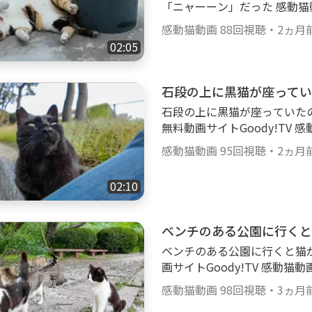
090073 TikTok： httpswww
「ニャーーン」だった 感動猫動画×無料動画サイトGoody!TV 感動猫動画G
ってきます。 ナデナデする
oody!TVチャンネルでは、【感動
猫の爪とぎ、ねこじゃらし、
感動猫動画
88回視聴
・
2ヵ月
感動猫動画の再アップロードも行
ぱいです。 httpsgoody-tv.onlinechannel3
02:05
dy-tv.onlinechannel3 ■■■■■■■■■■■■■■■■■■■■■ 😸感
■■■■■■■ 😸感動猫動画
動猫動画Goody!TVチャン
■■■■■■■■■■■■ Twitter：
■■■■■ 野良猫探索ぶらり
石段の上に黒猫が座ってい
Instagram： httpswww.inst
毛猫、黒猫、茶トラ、ブチ猫
tpswww.facebook.com%
石段の上に黒猫が座っていたので隣
様な猫ちゃん達が大集合！ 
B%95%E7%94%BB-182772309
無料動画サイトGoody!TV 
かわいい猫ちゃん・子猫ちゃ
@kandounekodouga
動画Special Selecti
ナデするとゴロゴロ喉を鳴ら
感動猫動画
95回視聴
・
2ヵ月
てます。 ぜひご覧ください。 httpsgood
ゃらし、雨の日の子猫達等、可愛
■■■■■■■■■■■■■■■
ody-tv.onlinechannel3 ■■■■■■■■■■■■■■■■■■■■■ 😸感
02:10
達🐈 ■■■■■■■■■■
動猫動画【公式】SNSのご紹
を中心に、猫島等もよく訪問
■■■ Twitter： httpstwitte
ブチ、白ブチ、サバトラ、縞
ベンチのある公園に行くと
www.instagram.comkandoun
ゴロ、ナデナデ、ゴロンゴロ
k.com%E6%84%9F%E5%8
ベンチのある公園に行くと猫がたくさん
いっぱいモフられにやってき
B-182772309090073 TikTo
画サイトGoody!TV 感動猫
膝の上に乗ってくる、猫の爪
a
ecial Selection】
い癒され猫動画がいっぱいです。 httpsg
感動猫動画
98回視聴
・
3ヵ月
ぜひご覧ください。 httpsgoody-tv.onli
■■■■■■■■■■■■■■