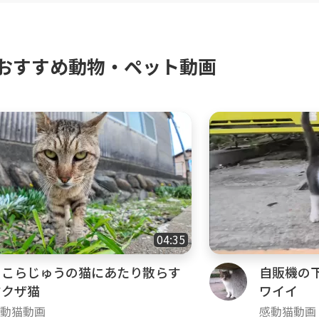
おすすめ動物・ペット動画
04:35
そこらじゅうの猫にあたり散らす
自販機の
ヤクザ猫
ワイイ
動猫動画
感動猫動画