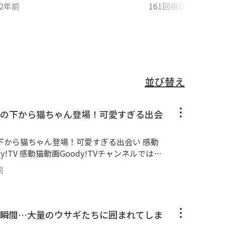
2年前
161回視聴
・
1年前
並び替え
の下から猫ちゃん登場！可愛すぎる出会
から猫ちゃん登場！可愛すぎる出会い 感動
!TV 感動猫動画Goody!TVチャンネルでは、
ection】と称して昔の感動猫動画の再アップロー
前
tpsgoody-tv.onlinechannel3 ■■
■■■■ 😸感動猫動画Goody!TVチャン
■■■■■■■■■■■■■■■ 野良猫探索ぶ
よく訪問します。 三毛猫、黒猫、茶トラ、ブ
瞬間…大量のウサギたちに囲まれてしま
トラ、縞模様と多種多様な猫ちゃん達が大集