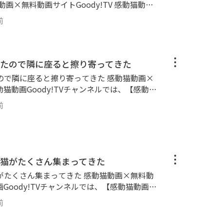
.tiktok.com@kandounekodouga
とゴロゴロ喉を鳴らす、膝の上に乗ってくる、
猫動画Special Selection】と称して昔の
雨の日の子猫達等、可愛い癒され猫動画がいっ
前
ってます。 ぜひご覧ください。 httpsgoo
 ■■■■■■■■■■■■■■
【公式】SNSのご紹介🐈 ■■■■■■■■■
ネルの猫達🐈 ■■■■■■■■■■■■■■■■
 httpstwitter.comkandounekodouga
散歩を中心に、猫島等もよく訪問します。 三
たので隣に座ると擦り寄ってきた
agram.comkandounekodouga Facebook： ht
、黒ブチ、白ブチ、サバトラ、縞模様と多種多
E6%84%9F%E5%8B%95%E7%8C%AB%E5%8
に座ると擦り寄ってきた 感動猫動画×
ゴロゴロ、ナデナデ、ゴロンゴロン。カワイイ
090073 TikTok： httpswww.tiktok.com
感動猫動画Goody!TVチャンネルでは、【感動猫
んがいっぱいモフられにやってきます。 ナデ
on】と称して昔の感動猫動画の再アップロードも行っ
す、膝の上に乗ってくる、猫の爪とぎ、ねこじ
前
y-tv.onlinechannel3 ■■■■■■
い癒され猫動画がいっぱいです。 httpsgo
 😸感動猫動画Goody!TVチャンネルの猫
■■■■■■■■■■■ 野良猫探索ぶらり散歩
介🐈 ■■■■■■■■■■■■■■■■■■
します。 三毛猫、黒猫、茶トラ、ブチ猫、黒
r.comkandounekodouga Instagram： https
模様と多種多様な猫ちゃん達が大集合！ ゴロ
猫がたくさん集まってきた
ekodouga Facebook： httpswww.faceboo
ン。カワイイかわいい猫ちゃん・子猫ちゃんが
B%95%E7%8C%AB%E5%8B%95%E7%94%B
集まってきた 感動猫動画×無料動
ます。 ナデナデするとゴロゴロ喉を鳴らす、
k： httpswww.tiktok.com@kandounekodoug
動画Goody!TVチャンネルでは、【感動猫動画Sp
とぎ、ねこじゃらし、雨の日の子猫達等、可愛
と称して昔の感動猫動画の再アップロードも行ってます。
oody-tv.onlinechannel3 ■■■■
前
nechannel3 ■■■■■■■■■■
■■■ 😸感動猫動画【公式】SNSのご紹介