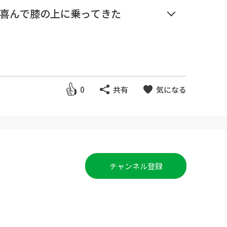
喜んで膝の上に乗ってきた
 Selection】と称して昔の感動猫
0
共有
気になる
チャンネル登録
、縞模様と多種多様な猫ちゃん達
ゃん・子猫ちゃんがいっぱいモフ