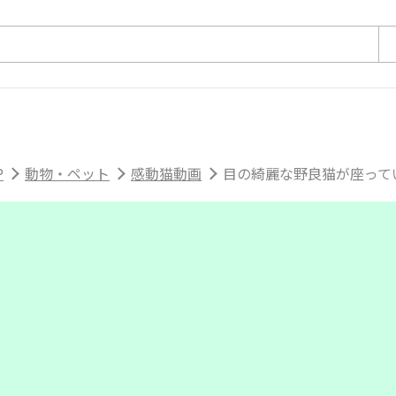
P
動物・ペット
感動猫動画
目の綺麗な野良猫が座ってい