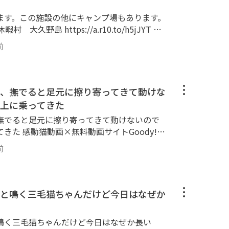
ゴロンゴロン。カワイイかわいい猫ちゃん・子
ます。この施設の他にキャンプ場もあります。
にやってきます。 ナデナデするとゴロゴロ喉
る、猫の爪とぎ、ねこじゃらし、雨の日の子猫
y!TV 感動猫動画Goody!TVチャンネルで
。 httpsgoody-tv.onlinechannel
前
election】と称して昔の感動猫動画の再アップ
。 httpsgoody-tv.onlinechannel3
■■■■■■■■■■■■ Twitter： http
■■■■■■ 😸感動猫動画Goody!TVチ
uga Instagram： httpswww.instagram.comk
■■■■■■■■■■■■■■■■■ 野良猫探
、撫でると足元に擦り寄ってきて動けな
k： httpswww.facebook.com%E6%84%9F%E
等もよく訪問します。 三毛猫、黒猫、茶ト
8B%95%E7%94%BB-182772309090073 T
上に乗ってきた
、サバトラ、縞模様と多種多様な猫ちゃん達が
com@kandounekodouga
撫でると足元に擦り寄ってきて動けないので
デ、ゴロンゴロン。カワイイかわいい猫ちゃ
oody!TV
フられにやってきます。 ナデナデするとゴロ
では、【感動猫動画Special Selection】と
ってくる、猫の爪とぎ、ねこじゃらし、雨の日
前
ップロードも行ってます。 ぜひご覧くださ
ぱいです。 httpsgoody-tv.onlinec
■■■■■■■■■
y!TVチャンネルの猫達🐈 ■■■■■■■■■
■■■■■■■■■■■■■■■■■ Twitte
野良猫探索ぶらり散歩を中心に、猫島等もよく
と鳴く三毛猫ちゃんだけど今日はなぜか
nekodouga Instagram： httpswww.instagra
、茶トラ、ブチ猫、黒ブチ、白ブチ、サバト
cebook： httpswww.facebook.com%E6%8
ゃん達が大集合！ ゴロゴロ、ナデナデ、ゴロ
AB%E5%8B%95%E7%94%BB-182772309
鳴く三毛猫ちゃんだけど今日はなぜか長い
猫ちゃん・子猫ちゃんがいっぱいモフられにや