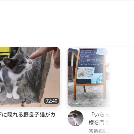
02:40
下に隠れる野良子猫がカ
「いらっしゃいま
様を門で出迎える
る
感動猫動画