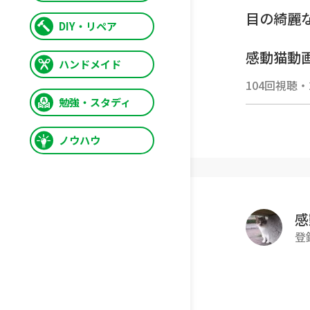
目の綺麗
DIY・リペア
感動猫動画
ハンドメイド
感動猫動画
104回視聴
・
動画の再
勉強・スタディ
ぜひご覧
httpsgoo
ノウハウ
■■■■
😸感動猫
■■■■
感
野良猫探
登
三毛猫、
が大集合
ゴロゴロ
られにや