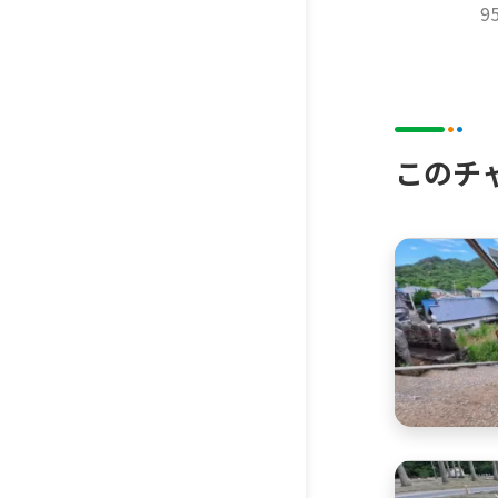
9
このチ