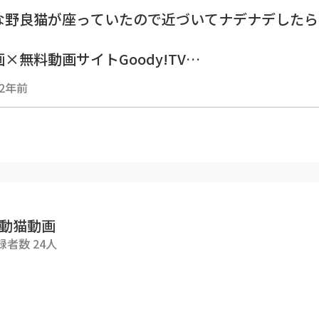
な野良猫が座っていたので近づいてナデナデしたら
×無料動画サイトGoody!TV
Goody!TVチャンネルでは、【感動猫動画Special
2年前
アップロードも行ってます。
ください。
dy-tv.onlinechannel3
■■■■■■■■■■■■■■■■■
動画Goody!TVチャンネルの猫達🐈
■■■■■■■■■■■■■■■■■
動猫動画
索ぶらり散歩を中心に、猫島等もよく訪問します。
録者数 24人
黒猫、茶トラ、ブチ猫、黒ブチ、白ブチ、サバトラ
！
、ナデナデ、ゴロンゴロン。カワイイかわいい猫ち
ってきます。