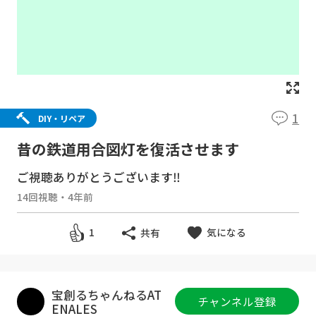
1
DIY・リペア
昔の鉄道用合図灯を復活させます
ご視聴ありがとうございます‼
14回視聴
・
4年前
気になる
1
共有
宝創るちゃんねるAT
チャンネル登録
ENALES