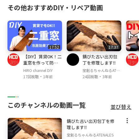
その他おすすめDIY・リペア動画
17:52
17:37
【DIY】賃貸OK！二
錆びた古い出刃包
重窓を作って防寒
丁を修理します‼
対策してみた！
HIRO channel DIY
宝創るちゃんねるATEN
・
・
ALES
17回視聴
1年前
24回視聴
3年前
このチャンネルの動画一覧
並び替え
錆びた古い出刃包丁を修
理します‼
宝創るちゃんねるATENALES