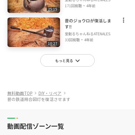
・
171回視聴
4年前
25:15
昔のジョウロが復活しま
す‼
宝創るちゃんねるATENALES
・
33回視聴
4年前
10:27
もっと見る
無料動画TOP
DIY・リペア
昔の鉄道用合図灯を復活させます
動画配信ゾーン一覧