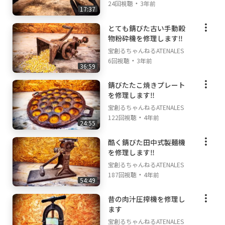
・
24回視聴
3年前
17:37
とても錆びた古い手動穀
物粉砕機を修理します‼
宝創るちゃんねるATENALES
・
6回視聴
3年前
36:59
錆びたたこ焼きプレート
を修理します‼
宝創るちゃんねるATENALES
・
122回視聴
4年前
24:55
酷く錆びた田中式製麺機
を修理します‼
宝創るちゃんねるATENALES
・
187回視聴
4年前
54:49
昔の肉汁圧搾機を修理し
ます
宝創るちゃんねるATENALES