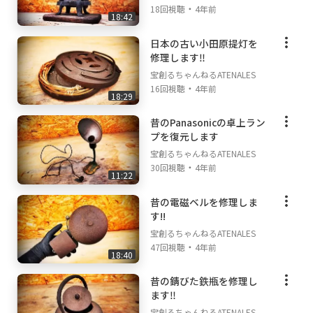
・
18回視聴
4年前
18:42
日本の古い小田原提灯を
修理します‼
宝創るちゃんねるATENALES
・
16回視聴
4年前
18:29
昔のPanasonicの卓上ラン
プを復元します
宝創るちゃんねるATENALES
・
30回視聴
4年前
11:22
昔の電磁ベルを修理しま
す!!
宝創るちゃんねるATENALES
・
47回視聴
4年前
18:40
昔の錆びた鉄瓶を修理し
ます‼
宝創るちゃんねるATENALES