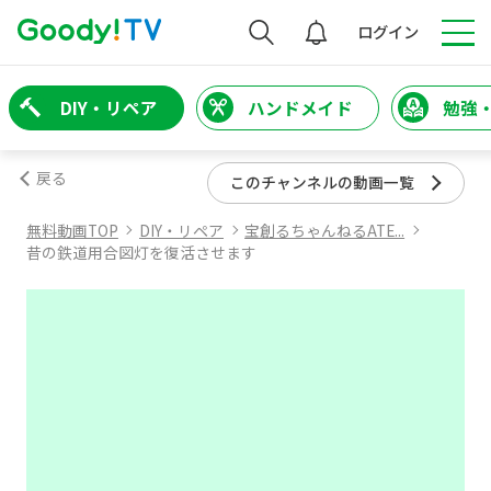
検索
ログイン
DIY・リペア
ハンドメイド
勉強
戻る
このチャンネルの動画一覧
無料動画TOP
DIY・リペア
宝創るちゃんねるATE...
昔の鉄道用合図灯を復活させます