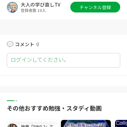
00:00 はじめに
大人の学び直しTV
チャンネル登録
01:20 NFTとは何か？
登録者数 10人
03:00 NFTの成り立ちと歴史
04:54 NFTの持つ価値とは？
09:51 NFT作品はなぜ高い値段がつくのか？
12:13 NFTの問題点
14:13 まとめ
コメント
0
ログインしてください。
◆━━━━━━━━━━━━━━━━━━◆
公式LINEでお金やビジネスを学ぼう📓
お友だち追加 ⇒
https://lin.ee/FOw8buH
◆━━━━━━━━━━━━━━━━━━◆
▶Instagramでサクッと予習、復習しよう！
その他おすすめ勉強・スタディ動画
https://www.instagram.com/suasi.shacho/
14:24
#大人の学び直しTV #すあし社長
映画『SING 2』で