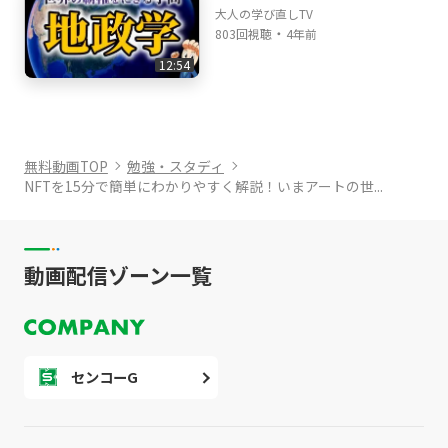
大人の学び直しTV
・
803回視聴
4年前
12:54
無料動画TOP
勉強・スタディ
NFTを15分で簡単にわかりやすく解説！いまアートの世...
動画配信ゾーン一覧
センコーG