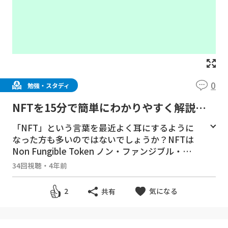
0
勉強・スタディ
NFTを15分で簡単にわかりやすく解説！
いまアートの世界で何が起きているのか？
「NFT」という言葉を最近よく耳にするように
なった方も多いのではないでしょうか？NFTは
Non Fungible Token ノン・ファンジブル・ト
ークン の略称で、日本語では「非代替性トーク
34回視聴
・
4年前
ン」と訳すことができます。でも「非代替性」
も「トークン」もよくわからない言葉で何だか
気になる
2
共有
難しそう…そこで今回はNFTとは何なのかを簡
単にわかりやすく解説します。