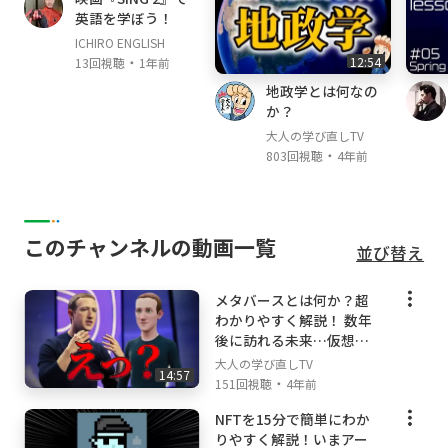
英語を学ぼう！
ICHIRO ENGLISH
・
12:54
13回視聴
1年前
地政学とは何なの
か？
大人の学び直しTV
・
803回視聴
4年前
このチャンネルの動画一覧
並び替え
メタバースとは何か？超
わかりやすく解説！ 数年
後に訪れる未来…仮想通
貨との関係は？
大人の学び直しTV
14:57
・
151回視聴
4年前
NFTを15分で簡単にわか
りやすく解説！いまアー