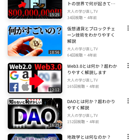
トの世界で何が起きてい
るのか？
大人の学び直しTV
15:25
・
34回視聴
4年前
仮想通貨とブロックチェ
ーン技術をわかりやすく
解説
大人の学び直しTV
18:56
・
64回視聴
4年前
Web3.0とは何か？超わか
りやすく解説します
大人の学び直しTV
・
165回視聴
4年前
12:12
DAOとは何か？超わかり
やすく解説
大人の学び直しTV
・
152回視聴
4年前
16:25
地政学とは何なのか？