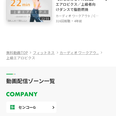
エアロビクス／上級者向
けダンスで脂肪燃焼
カーディオ ワークアウト / Car
22:55
・
dio Workout
316回視聴
4年前
無料動画TOP
フィットネス
カーディオ ワークアウ...
上級エアロビクス
動画配信ゾーン一覧
センコーG