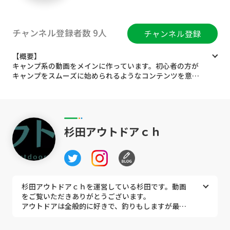
チャンネル登録者数 9人
チャンネル登録
【概要】
キャンプ系の動画をメインに作っています。初心者の方が
キャンプをスムーズに始められるようなコンテンツを意識
しています。
【キャンプのスタイル】
車をキャンプサイトの中に横付けできるオートキャンプを
基本とします。人数は少なめでソロ〜3人くらいのことが
杉田アウトドアｃｈ
多いです。
【動画の種類】
・キャンプVlog・・・私がキャンプに行ってからの過ご
し方をまとめた動画です。しゃべることは少なく、淡々と
キャンプをする動画です。
杉田アウトドアｃｈを運営している杉田です。動画
・キャンプ道具紹介・・・私が良いと思ったおすすめ商品
をご覧いただきありがとうございます。
を紹介する動画です。私がたくさん喋ります。
アウトドアは全般的に好きで、釣りもしますが最近
・キャンプ初心者向け講座・・・キャンプをこれから始め
はほとんどキャンプです。
ようと思っている方に向けて考え方、準備する道具、キャ
どうぞよろしくお願いします。