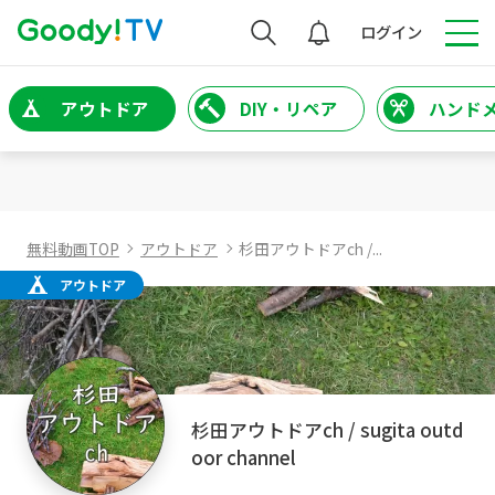
検索
ログイン
アウトドア
DIY・リペア
ハンド
無料動画TOP
アウトドア
杉田アウトドアch /...
アウトドア
杉田アウトドアch / sugita outd
oor channel