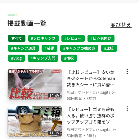
ンプ場の選び方などを体系的に説明する動画です。
【自己紹介】
【本チャンネルで伝えること】
私は愛知県に住んでいます。愛車のマツダCX-3に乗
キャンプは一見ハードルが高く感じてしまうこともあるか
って愛知県、長野県を中心とした山奥へキャンプに
掲載動画一覧
並び替え
もしれません。お店で見かけるキャンプ道具はファミリー
行きます。私が頻繁に訪れる長野県阿智村は星空が
向けの道具も多く、立派なものが多いです。しかし、近年
日本一美しく見えると言われている村です。ありが
流行しているソロキャンプでは従来のファミリーキャンプ
すべて
たいことにその村の中にたくさんキャンプ場があり
ソロキャンプ
レビュー
初心者向け
とは異なり安価な道具がたくさんあります。皆さんが考え
ます。そんな阿智村のキャンプ場に行って昼間は動
るよりも安くて簡単にキャンプをスタートできるのに、そ
キャンプ道具
装備
キャンプの始め方
比較
画を撮影しながらキャンプをして、夕方以降はゆっ
れを知らずにキャンプを体験できないのはもったいないで
くりキャンプをして綺麗な星空を眺めるのは最高で
Vlog
キャンプ入門
撤収
す。そんな方に向けてソロキャンプにチャレンジしてみよ
す。
うかなと思えるような動画をお届けしたいと思っていま
す。
【比較レビュー】安い焚
き火シートからColeman
【撮影機材】
焚き火シートに買い替え
SONY α6400/SONY α7sⅢ/GoPro HERO8
た結果。
杉田アウトドアch / sugita out
10:49
・
door channel
68回視聴
3年前
無料動画サイト Goody!TV
【レビュー】ゴミも薪も
入る。使い勝手抜群のポ
ップアップゴミ箱をソロ
キャンプで使ってみた。
杉田アウトドアch / sugita out
11:35
・
door channel
53回視聴
3年前