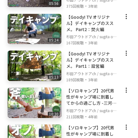
05:56
・
door channel
375回視聴
3年前
【Goody! TV オリジナ
ル】デイキャンプのスス
メ。 Part2：焚火編
杉田アウトドアch / sugita out
05:24
・
door channel
167回視聴
3年前
【Goody! TV オリジナ
ル】デイキャンプのスス
メ。 Part1：設営編
杉田アウトドアch / sugita out
05:13
・
door channel
189回視聴
3年前
【ソロキャンプ】20代男
性がキャンプ場に到着し
てからの過ごし方 -三河湖
やまびこキャンプ場-
杉田アウトドアch / sugita out
10:30
・
door channel
211回視聴
4年前
【ソロキャンプ】20代男
性がキャンプ場に到着し