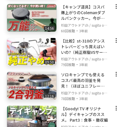
【キャンプ道具】コスパ
爆上がりのColemanダブ
ルパンクッカー。今がチ
ャンス。
杉田アウトドアch / sugita out
14:56
・
door channel
60回視聴
3年前
【比較】st-310のアシス
トレバーどっち買えばい
いの?（純正樹脂VSサード
パーティー金属）
杉田アウトドアch / sugita out
09:50
・
door channel
79回視聴
3年前
ソロキャンプでも使える
コスパ最高の羽釜を発
見！（ほぼユニフレー
ム）
杉田アウトドアch / sugita out
12:16
・
door channel
78回視聴
3年前
【Goody! TV オリジナ
ル】デイキャンプのスス
メ。 Part3：食事・撤収編
杉田アウトドアch / sugita out