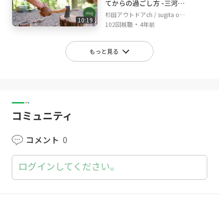
てからの過ごし方 -三河湖
やまびこキャンプ場-
杉田アウトドアch / sugita out
10:19
・
door channel
102回視聴
4年前
もっと見る
コミュニティ
コメント
0
ログインしてください。