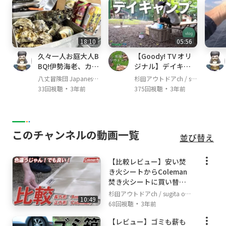
18:10
05:56
久々一人お庭大人B
【Goody! TV オリ
BQ!伊勢海老、カ
ジナル】デイキャ
キ、サザエで酒爆飲
ンプのススメ。 Par
八丈冒険団 Japanese F
杉田アウトドアch / su
み!!
t3：食事・撤収編
・
・
isherman's TV
gita outdoor channel
33回視聴
3年前
375回視聴
3年前
このチャンネルの動画一覧
並び替え
【比較レビュー】安い焚
き火シートからColeman
焚き火シートに買い替え
た結果。
杉田アウトドアch / sugita out
10:49
・
door channel
68回視聴
3年前
【レビュー】ゴミも薪も