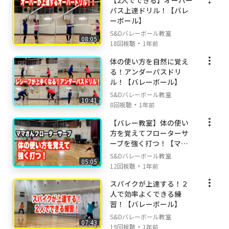
【2人でできる】オーバー
パス上達ドリル！【バレ
ーボール】
S&Dバレーボール教室
08:05
・
18回視聴
1年前
体の使い方を自然に覚え
る！アンダーパスドリ
ル！【バレーボール】
S&Dバレーボール教室
10:41
・
8回視聴
1年前
【バレー教室】体の使い
方を覚えてフローターサ
ーブを強く打つ！【ママ
さん】
S&Dバレーボール教室
05:05
・
12回視聴
1年前
スパイクが上達する！２
人で効率よくできる練
習！【バレーボール】
S&Dバレーボール教室
07:43
・
19回視聴
1年前