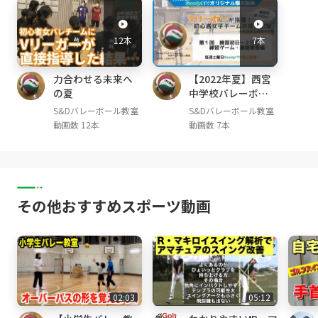
12本
7本
力合わせる未来へ
【2022年夏】西宮
の夏
中学校バレーボー
ル部との８日間
S&Dバレーボール教室
S&Dバレーボール教室
動画数 12本
動画数 7本
その他おすすめスポーツ動画
02:03
05:12