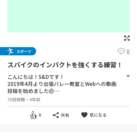
0
スポーツ
スパイクのインパクトを強くする練習！
こんにちは！S&Dです！
2019年4月より出張バレー教室とWebへの動画
投稿を始めました🏐
バレーボールに関する動画を、全て無料で配信
75回視聴
・
4年前
していきます👍
私たちの今までの経験に基づき、１人でも上達
気になる
0
共有
の気づきやキッカケになってもらえればとても
嬉しいです‼️
---------------------------------------------------------