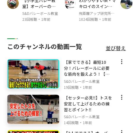
【小学生バレー教
わかりやすい❗️R・マ
室】オーバーの形
キロイのスイング
を覚えよう！【バ
解析でアマチュア
S&Dバレーボール教室
飛距離アップ研究所か
レーボール】
のスイング改善‼️
・
・
っちゃんねる
23回視聴
1年前
1024回視聴
1年前
このチャンネルの動画一覧
並び替え
【家でできる】最短10
分！バレーボールに必要
な筋肉を鍛えよう！【バ
レーボール】
S&Dバレーボール教室
10:34
・
19回視聴
1年前
【セッター必見‼️】トスを
安定して上げるための練
習とポイント‼️
S&Dバレーボール教室
06:51
・
14回視聴
1年前