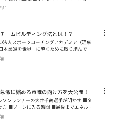
・テニスの大会で優勝したい
上競技選手権大会 砲丸投げ１位 やり投げ１
年前
たい ・これからプロテニスプレーヤーを目指
手権大会 砲丸投げ１位 やり投げ１位 ２０
上競技大会 砲丸投げ１位 やり投げ１位 REA
めの秘訣や、競合分析の仕方などを赤裸々に
丸投げ１位 【国際大会】 ２０１７
チームビルディング法とは！？
 Grand Prix Beigin 2017 砲丸投げ 金メダル/や
ュニアU14 日本代表 2017 中牟田杯全国選抜ジ
PO法人スポーツコーチングアカデミア（理事
サイパンG5 単 準優勝 2017ITFJr 兵庫G4 単 ベ
きます。 是非とも、今すぐに動
手権 単 準優勝 2018ITFJr 香港 ベスト 単 ベ
スリート大学チャンネルでご視聴してみてくださ
を作るコツ ■個人のスキルを最大化させるコ
 優勝 2018ITFJr 中国G3 複 準優勝 2019ITFJ
年前
4 2019年、2021年 全日本テニス選手権 出場
自身が選手として大会で活躍したい という
見終わった頃には、ど
ツコーチングアカデミア（理事長）の石井孝法
をすればテニスの試合で勝てるのか。そして
ームビルディングの方法や、ユニークなマイ
ぐに動画サイトGo
ックの見つけ方など、チームとして・選手とし
急激に縮める意識の向け方を大公開！
チャンネルでご視聴してみてください！
いただきます。 石井孝法 氏 【種
ソンランナーの大井千鶴選手が明かす ■タ
方 ■ゾーンに入る瞬間 ■最後までエネルギ
っとタ
年前
考や目線などが気になる という人向け
重別選手権大会3位 【指導実績】 1.全
千鶴選手が実際に取り組んできた意識の向け
ショナルチームをサポート（2005-2021）