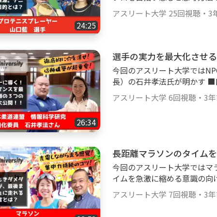
１位 ２０２０年 第31回日本パラ陸上競技選手権大会 砲丸投げ２位 やり
方法 ■行動力が身についたきっかけ などなど 
投げ２位 第25回関東パラ陸
アスリート大学
25回視聴
・
3
・テニスがもっと上手くなり
位 第32回日本パラ陸上競技選
24:25
したい という人向けに、プロテニスプレーヤーの山口藍選手が実際に取り
２１年 2021ジャパンパラ陸
組んでいる大会で優勝するた
DY STEADY TOKYOーパラ陸上競技 砲
語っていただきます。 【山口藍 選手】 【種目】 プロテニスプレーヤー
選手の実力を最大化させる
年 World Para Athletics
【実績】 2016年 ワールドジ
り投げ 金メダル この動画を見終わった頃には、新たなチャレンジやスラ
今回のアスリート大学ではN
ュニア 単 準優勝 2017 ITFJr 
ンプ脱出への勇気と対策法を知ることがで
長）の石井孝法氏が明かす ■日本柔道を世界一に導くために取り組んでき
スト4 2017 全国中学生テニス選
画サイトGoody!TVのア
たこと ■継続的に強いチーム
スト4 2018ITFJr 茅ヶ崎G5 単複
アスリート大学
6回視聴
・
3
い！
ーチング術 などなど ・指導者として強い柔道選手を育成したい ・チームビ
r スーパージュニアGA 複ベスト
ルディングの方法を知りたい ・
2021年 九州ハードコート選手権 単 優勝 この動画を
26:34
人向けに、NPO法人スポー
のようなトレーニングや分析
氏が実際に取り組んできたチ
海外に出る勇気が湧くようになります。 是非とも、今す
ンドセットの視点、ボトルネ
長距離マラソンのタイムを
ody!TVのアスリート大学
て強くなるための秘訣を赤裸々に語って
今回のアスリート大学ではマラ
目】 柔道 【実績】 了徳寺大学教養部（教授） NPO法人スポーツコーチン
イムを急激に縮める意識の向け
グアカデミア（理事長） 【専門競技種目／研究分野】 柔道／コーチング，
ッシュに走り切るコツ などなど ・長距離マラソンを完走したい ・も
バイオメカニクス 【競技歴・指導歴】 1.2001年講道館杯全日本体重別選手
アスリート大学
7回視聴
・
3
イムを縮めたい ・走っている時の思
権大会3位 2.2003年全日本柔道選抜体
に、マラソンランナーの大井
日本柔道連盟科学研究部としてナ