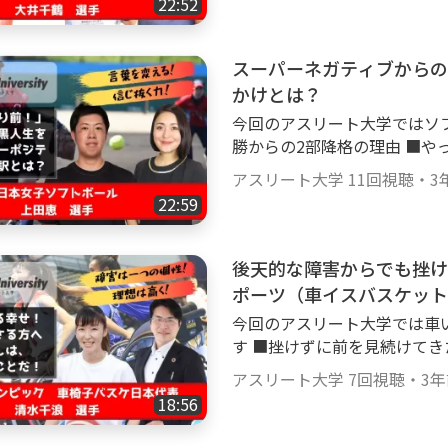
22:52
方や、走っているときに考え
サポート期間におけるオリン
を赤裸々に語っていただきます。 【大井千鶴 選手】 マラソン 20
個 2.日本オリンピック委員会専
阪国際女子マラソン 20位 202
日本空手道連盟サポートゼネ
スーパーネガティブからの
位 この動画を見終わった頃には、どのように意識を保てばいいのか、タイ
ポート（2018-2021） 東
かけとは？
ムを速くするためのトレーニングや
徳寺大学職員（実業団）柔道部 
今回のアスリート大学ではソフトボ
すぐに動画サイトGoody!
のオリンピック獲得メダル数
勝からの2部降格の理由 ■
ください！
しての世界選手権大会獲得メダル数｜金
ィブ ■ターニングポイントとなったきっ
アスリート大学
11回視聴
・
3
わった頃には、最強チームを
に物事を捉えたい ・キャプ
作り方が分かります。 是非とも、今すぐに動画サイトGoody!TVのアスリー
22:59
たい ・自分の殻を破りたい という人向けに、ソフトボールの上田恵選手が
ト大学チャンネルでご視聴し
開幕３連勝から2部リーグへ
テンというプレッシャーとス
後天的な障害からでも挫け
思考に切り替えて、現状打破
ポーツ（車イスバスケット
【上田恵 選手】 【種目】ソ
今回のアスリート大学では車い
ク 6位 この動画を見終わった頃には、ものごとの良い面を見てアグレッシ
す ■挫けずに前を見続けてきた私の行動 ■自分は一人じゃないと気づいた
ブに行動できるようになります。 是非とも、今すぐに動画サイトGoo
瞬間 ■後天的な障害でも前向きになれた
のアスリート大学チャンネル
アスリート大学
7回視聴
・
3
きになれた私の人生感について
18:56
どのような行動や考え方をし
楽しむことができるようにな