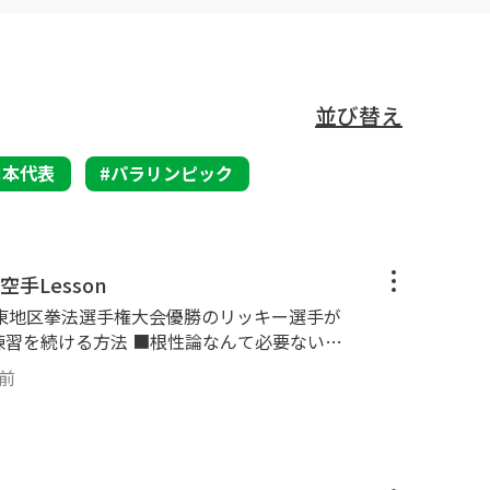
どの日本代表選手やプロスポーツ選手
ボール、陸上、卓球、ボクシング、フ
上と、結果に貢献してきました。
いパーソナリティーのメンバーと共
並び替え
しているアスリートの一助になれれ
日本代表
パラリンピック
ットボールといった様々な競技種目
】を伺い、アスリート大学チャンネ
手Lesson
るのが、わたくし西川です。
東地区拳法選手権大会優勝のリッキー選手が
大会で活躍したい ・小
性（40代）です。
年前
3日坊主 という人向けに、関東
ッキー選手が実際に取り組んできた習慣化の
法、わずか３ヶ月で格段に実力が上がった秘
リッキー選手】 空手（極
ーニングをしたり、ダイエットをす