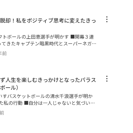
ていること、タイムが劇的に縮まった秘訣など
ピック獲得メダル数｜金17個，銀7個，銅14
21年 大
任情報・科学スタッフ（2013-2021） 3.全
1年 金沢マラソン 3位 2021年 奈良マラソン 2
ラルマネジャーとしてナショナルチームをサ
脱却！私をポジティブ思考に変えたきっ
京五輪獲得メダル数｜金1個，銀1個，銅1個 4.了
思考方法が分かります。 是非とも、今
統括コーチ（2008-2021） 所属として
ールの上田恵選手が明かす ■開幕３連
TVのアスリート大学チャンネルでご視聴してみて
｜金１個（ウルフ），銀1個（平岡） 所属と
やってきたキャプテン暗黒時代とスーパーネガテ
7個，銀8個，銅9個 この動画を見終
かけ などなど ・もっとポジティブ
年前
作る凄腕監督になって、世界で戦えるチームの
テンとして、チーム内で役割をしっかり果たし
てみてください！
の降格というショッキングな体験から、キャプ
ーパーネガティブ思考をスーパーポジティブ
ず人生を楽しむきっかけとなったパラス
してきた方法を赤裸々に語っていただきます。
ボール）
フトボール 【実績】東京2020パラリンピッ
すバスケットボールの清水千浪選手が明か
dy!TV
理由 などなど 障害を負っても前向
でご視聴してみてください！
年前
、バスケットボールの清水千浪選手が実際に
て、車いすバスケットボールと出会い「今」を
ったのかを赤裸々に語っていただきます。