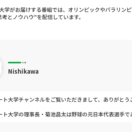
大学がお届けする番組では、オリンピックやパラリンピ
思考とノウハウ"を配信しています。
カー、テニス、バスケットなど各ジャンルのトップアス
とで体幹を鍛えてフィジカル強化をするのか、また、競
サイトGoodyTVで語り尽くします！
指している人
ー入りができなくて悩んでいる
Nishikawa
レーニングがいいのか？
ているのならば、是非ともご覧ください。
ート大学チャンネルをご覧いただきまして、ありがとう
けないトップアスリートのこだわりトレーニング方法や
池昌太をはじめ、頼もしいパーソナリティのメンバーが
ート大学の理事長・菊池昌太は野球の元日本代表選手で
場選手のパフォーマンス向上のプロデューサーとしても
スリートの思考とノウハウはGoody！TVで！】