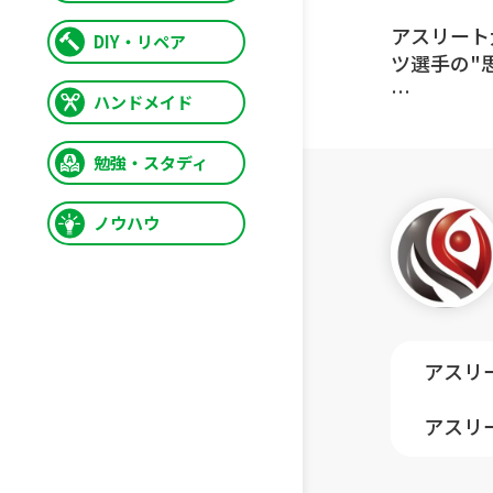
アスリート
DIY・リペア
ツ選手の"
ハンドメイド
野球やサッ
グを行うこ
勉強・スタディ
ど、本動画
ノウハウ
■プロを目
■レギュラ
■どんなト
と気になっ
アスリ
なかなか聴
理事長の菊
アスリ
クの出
【トップア