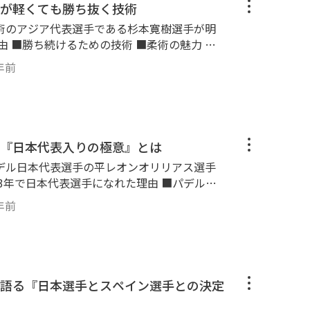
が軽くても勝ち抜く技術
部門、最優秀賞 この動画を見終わ
術のアジア代表選手である杉本寛樹選手が明
ーニングをすれば空手家として強くなり試合
取り組んで筋肉を増やして代謝を上
ぐに動画サイトGo
チャンネルでご視聴してみてください！
年前
ニング方法や、アジア代表に登り詰めた秘訣
からトップアスリートがなかなか表
】 茶帯
容を配信していますので、是非とも
018、2019） アブダビグランドスラム東京 優
ワールドプロ 3位（2017） アブダビグランド
『日本代表入りの極意』とは
ン杯 優勝（2013、2014） IBJJFワールド 3
デル日本代表選手の平レオンオリリアス選手
（2013、2015） JBJJF全日本 優勝（2013、
権 優勝（2013） IBJJFアジア 優勝（2012）
めの経験値の貯め方 などなど ・これから
どのよう
年前
る ・もっとパデルが上手くなりたい ・パデ
家として強くなり試合で勝てるようになるの
日本代表選手
日本代表選手になるまでに実際に取り組んで
てください！
プレーヤーになるまでに行なった工夫などに
きます。 【平レオンオリリア
語る『日本選手とスペイン選手との決定