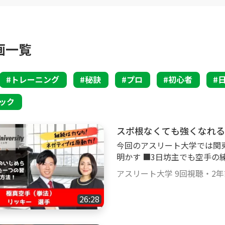
知ることのできない、オリンピックやパラリンピックな
トしている競技は多岐に渡り、Jリーガー、バスケット
ノウハウ"を今すぐにチェックしてみてください！
ング選手など様々なジャンルの選手のパフォーマンス向
今回、アスリート大学理事長の菊池昌太を中心に頼もし
画一覧
来プロスポーツ選手を目指す子どもたちや、すでに活躍
い、
トレーニング
秘訣
プロ
初心者
ツ教育をテーマとして野球やサッカー、テニス、バスケ
ック
プアスリートたちから【プロで通用する思考とノウハウ
oody!TVより配信させていただくこととなりました。
スポ根なくても強くなれる空
この文面を執筆し、番組のクリエイト部分を担当してい
今回のアスリート大学では関
明かす ■3日坊主でも空手の練習を続ける方法 ■根性論なんて必要ない！
必要なのは〇〇 ■習慣化の極意 などなど ・空手の
はアスリートとは程遠く、ぽっこりお腹が出ている中年男
アスリート大学
9回視聴
・
2
柄でも強くなりたい ・いつも長続きせずに
地区拳法選手権大会優勝のリ
、
26:28
ためのコツやトレーニング方
密特訓方法を赤裸々に語っていただきます。 【
は、トップアスリートに刺激を受けて少しずつ体幹トレ