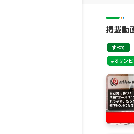
ここでしか
サポー
の”思考と
ェンシ
そして
掲載動
に、将
ばと思
すべて
スポー
オリンピ
のトッ
ルをG
そして
私個人
が、、
最近で