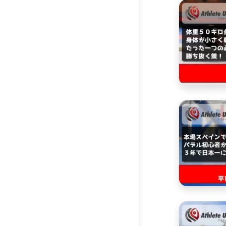
るよう
特に下
げてい
このよ
では語
こらか