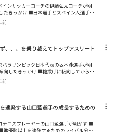
勝 パデル日本代表Aチーム(2019,2020,2
ペインサッカーコーチの伊藤弘太コーチが明
権日本代表キャプテン この動画を見終わ
らわずか3年で日本一になる方法を知ることが
するサッカースキルを手に入れるために大切な
年前
さい！
い ・サッカーの試合や大会で活躍できる選手
のりと、日本選手の有利な部分と世界に通用す
ず、、、を乗り越えてトップアスリート
っていただきます。 【伊藤弘太 コ
京パラリンピック日本代表の坂本渉選手が明
EGANES 2021- この動画を見終わった
ら活動していくにはどのような行動を取れば
の打開策 などなど ・競技そのものを
年前
戦したい ・面白みがなくなった、、、スラン
方法なども分かります。 是非とも、今
TVのアスリート大学チャンネルでご視聴してみて
してきたことや乗り越えたことをを赤裸々に
を連発する山口藍選手の成長するための
上競技選手権大会 砲丸投げ２位 やり投げ２位
手権大会 砲丸投げ２位 やり投げ２ 位 天皇
テニスプレーヤーの山口藍選手が明かす ■
ンパラ陸上競技大会 砲丸投げ２位 やり投げ
 ■準優勝以上を連発するためのライバル分析