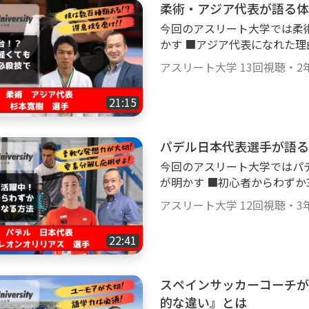
真）、拳法 【実績】 2005年度、関東地区拳法選手権大会優勝 2009年度、
柔術・アジア代表が語る体
になりました。
愛知県立大学レシテーション大会、英語
今回のアスリート大学では柔
った頃には、どのようなトレ
かす ■アジア代表になれた理由 ■勝ち続けるための技術 ■柔術の魅力 な
半身の筋肉が少ないので、まずは自重トレーニングから
で勝てるようになるのかが分かります。 是非とも、今す
どなど ・これから柔術を始めたい ・柔術の大会で活躍したい ・小柄でも強
きたいと思ってます。
ody!TVのアスリート大学
アスリート大学
13回視聴
・
2
くなりたい という人向けに、柔術のアジア代表選手である杉本寛樹選手が
実際に取り組んできたトレー
うなメンバーで楽しく和気藹々としながらも、鋭い角度
21:15
を赤裸々に語っていただきます。 【杉本寛樹 選手】 柔術 【実績
らない極秘トレーニングなどについて語ってもらった内
アブダビワールドプロ 2位（2
らもご視聴いただければ幸いです！
勝（2018） 紫帯 アブダビ
パデル日本代表選手が語る
スラム東京 優勝（2017）ヒクソ
今回のアスリート大学ではパ
位（2016） IBJJFアジア 優勝
が明かす ■初心者からわずか3年で日本代表選手になれた理由 ■パデルの
2015） 青帯 IBJJFパン選手
魅力 ■トッププレーヤーになるた
JJFJ全日本 優勝（2010、2011） この動画を見終わった頃には、
アスリート大学
12回視聴
・
3
パデルを始めようかと考えてい
なトレーニングをすれば柔術
ルでトッププレーヤーを目指したい という人向けに、パデル
かが分かります。 是非とも、今すぐに動画サイトGoody!TVのアスリート大
22:41
の平レオンオリリアス選手が
学チャンネルでご視聴してみ
きたことや、パデルのトップ
ついて、その秘訣を赤裸々に語っていただ
スペインサッカーコーチが
ス 選手】 パデル 【実績】 第4回全日本パデル選手権優勝 2020-2021年度
的な違い』とは