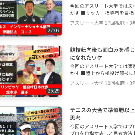
日本パデルツアーオープン大会８連
今回のアスリート大学ではス
021) 2019パデルジュニア世界選手
かす ■サッカー指導者を目指したきっかけ ■日本選手とスペイン人選手の
った頃には、パデル初心者か
決定的な違い ■世界で通用
できます。 是非とも、今すぐに動画サイトGoody!TVのアスリート大学チャ
アスリート大学
17回視聴
・
3
こと などなど ・サッカー監督・コーチとして関わっていきたい ・世界に通
ンネルでご視聴してみてくだ
27:07
用するサッカー選手になりた
になりたい という人向けに、スペインサッカーコーチの伊藤弘太コーチが
実際に指導者になるまでの道
競技転向後も面白みを感じ
る活かし方について秘訣を赤裸々に語
になれたワケ
ーチ】 サッカー指導者 【指導歴】 スペイン指導者ライセンスレベル3(S級
今回のアスリート大学では東
相当) AD ALCORCON 2019-2021 CD L
かす ■陸上から槍投げ競技に転向したきっかけ ■槍投げに転向してからの
頃には、指導者としてこれか
向き合い方 ■楽しみを失った状態から
いいのかが分かります。 また、世界に通用するサッカー選手になるため
アスリート大学
10回視聴
・
3
転向したい ・新たな競技に挑
に、今から取り入れるトレーニング
25:29
プを脱出したい！ という人向けに、東京パラリンピック日本代表の坂本渉
すぐに動画サイトGoody!
選手が実際に競技転向で体験
ください！
語っていただきます。 【坂本渉 選手】 陸上競技（槍投げ） 【実績】 ２０
テニスの大会で準優勝以上
１９年 第30回 日本パラ陸
思考
第24回 関東パラ陸上競技選
今回のアスリート大学ではプロ
陛下御即位記念2019ジャパ
プロを目指す志しと思考方法