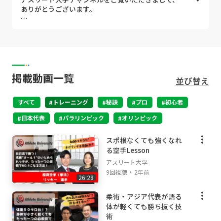
と気になっているのならば、是非ともご覧ください。
ありがとうございます。
なかなか聴けないトップアスリートのこだわりトレーニン
アスリート大学の理事長・菊池昌太は野球の元日本
グ方法や思考方法についても、アスリート大学理事長の菊
代表選手であり、オリンピック、パラリンピックの
池昌太をはじめ、頼もしいパーソナリティのメンバーが深
出場選手のパフォーマンス向上のプロデューサーと
掘りインタビューをしています。
しても活躍しています。
【トップアスリートの思考とノウハウはGoody！TV
サポートしている競技は多岐に渡り、Jリーガー、
掲載動画一覧
並び替え
で！】
バスケットボール、陸上、卓球、ボクシング、フェ
ここでしか知ることのできない、オリンピックやパラリン
ンシング選手など様々なジャンルの選手のパフォー
ピックなどの日本代表選手やプロスポーツ選手の”思考と
すべて
マンス向上と、結果に貢献してきました。
トレーニング
秘訣
プロ
初心者
ノウハウ"を今すぐにチェックしてみてください！
日本代表
パラリンピック
オリンピック
そして今回、アスリート大学理事長の菊池昌太を中
心に頼もしいパーソナリティーのメンバーと共に、
将来プロスポーツ選手を目指す子どもたちや、すで
スポ根なくても強くなれ
に活躍しているアスリートの一助になれればと思
る空手Lesson
い、
アスリート大学
・
9回視聴
2年前
スポーツ教育をテーマとして野球やサッカー、テニ
26:28
ス、バスケットボールといった様々な競技種目のト
柔術・アジア代表が語る
ップアスリートたちから【プロで通用する思考とノ
ウハウ】を伺い、アスリート大学チャンネルをGoo
体が軽くても勝ち抜く技
dy!TVより配信させていただくこととなりました。
術