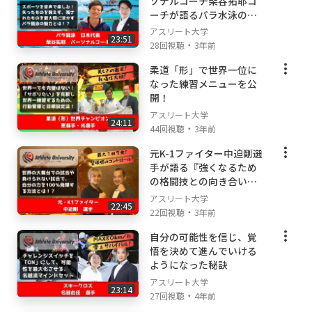
ソナルコーチ柴谷拓耶コ
ーチが語るパラ水泳の魅
力とトレーニング方法
アスリート大学
23:51
・
28回視聴
3年前
柔道「形」で世界一位に
なった練習メニューを公
開！
アスリート大学
24:11
・
44回視聴
3年前
元K-1ファイター中迫剛選
手が語る『強くなるため
の格闘技との向き合い
方』とは
アスリート大学
22:45
・
22回視聴
3年前
自分の可能性を信じ、覚
悟を決めて進んでいける
ようになった秘訣
アスリート大学
23:14
・
27回視聴
4年前