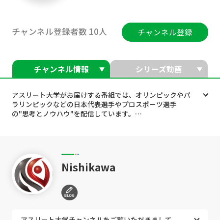
チャンネル登録者数 10人
チャンネル登録
チャンネル情報
シリーズ動画
アスリート大学がお届けする番組では、オリンピックやパ
ラリンピックなどの日本代表選手やプロスポーツ選手
の"思考とノウハウ"を配信しています。
野球やサッカー、テニス、バスケットなど各ジャンルのト
ップアスリートたちが、どのようなトレーニングを行うこ
とで体幹を鍛えてフィジカル強化をするのか、また、競技
のパフォーマンスが向上するかなど、本動画サイトGood
Nishikawa
yTVで語り尽くします！
■プロを目指している人
■レギュラー入りができなくて悩んでいる
■どんなトレーニングがいいのか？
アスリート大学チャンネルをご覧いただきまして、