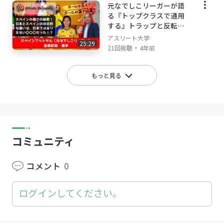
元なでしこリーガーが語
る『トップクラスで通用
する』トラップと反転シ
ュートとは
アスリート大学
25:29
・
21回視聴
4年前
もっと見る
コミュニティ
コメント
0
ログインしてください。