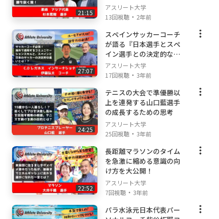
アスリート大学
そしてこの文面を執筆し、番組のクリエイト部分を
21:15
・
13回視聴
2年前
担当しているのが、わたくし西川です。
スペインサッカーコーチ
私個人はアスリートとは程遠く、ぽっこりお腹が出
が語る『日本選手とスペ
ている中年男性（40代）です。
イン選手との決定的な違
い』とは
アスリート大学
が、、、
27:07
・
17回視聴
3年前
最近では、トップアスリートに刺激を受けて少しず
テニスの大会で準優勝以
つ体幹トレーニングをしたり、ダイエットをするよ
上を連発する山口藍選手
うになりました。
の成長するための思考
特に下半身の筋肉が少ないので、まずは自重トレー
アスリート大学
24:25
・
ニングから取り組んで筋肉を増やして代謝を上げて
25回視聴
3年前
いきたいと思ってます。
長距離マラソンのタイム
を急激に縮める意識の向
このようなメンバーで楽しく和気藹々としながら
け方を大公開！
も、鋭い角度からトップアスリートがなかなか表で
は語らない極秘トレーニングなどについて語っても
アスリート大学
22:52
らった内容を配信していますので、是非ともこらか
・
7回視聴
3年前
らもご視聴いただければ幸いです！
パラ水泳元日本代表パー