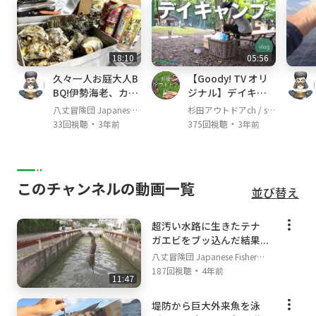
18:10
05:56
久々一人お庭大人B
【Goody! TV オリ
BQ!伊勢海老、カ
ジナル】デイキャ
キ、サザエで酒爆飲
ンプのススメ。 Par
八丈冒険団 Japanese F
杉田アウトドアch / su
み!!
t3：食事・撤収編
・
・
isherman's TV
gita outdoor channel
33回視聴
3年前
375回視聴
3年前
このチャンネルの動画一覧
並び替え
超汚い水路に生きたテナ
ガエビをブッ込んだ結果...
八丈冒険団 Japanese Fisherm
・
an's TV
187回視聴
4年前
11:47
堤防から巨大外来魚を泳