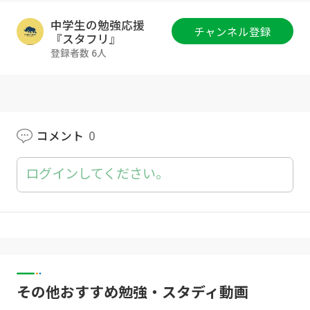
_id=1656041351-qgLmx2VP
【「アプリで開く」を押してください】
中学生の勉強応援
チャンネル登録
:チェックマーク_緑: 特典１ 《有料級書籍無料
『スタフリ』
公開》
登録者数 6人
:閉じた本:書籍『勉強は戦略が全て』
:チェックマーク_緑: 特典２ 《LINE限定講座３
本》
:ムービーカメラ:限定動画『成績を上げる三
種の神器』
コメント
0
:チェックマーク_緑: 特典３《授業動画700本》
:先生_男性:塾以上の授業『授業動画見放題』
ログインしてください。
:チェックマーク_緑: 特典４《勉強法動画100
本》
:スマートフォン:君の悩みを解決『お悩みラ
イブラリー』
:チェックマーク_緑: 特典５《勉強法セミナー
参加券》
:角帽:スタフリの塾の『勉強法セミナー参加
その他おすすめ勉強・スタディ動画
権』
:チェックマーク_緑: 特典６《AIで動画検索》