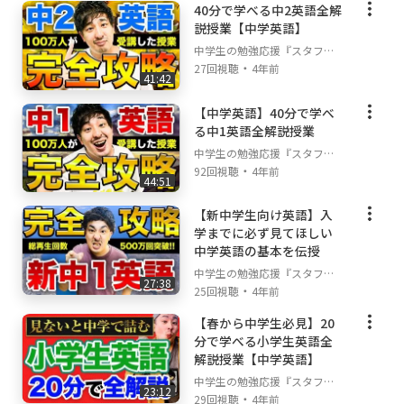
業動画見放題』
40分で学べる中2英語全解
:チェックマーク_緑: 特典４ 君の悩みを解決
説授業【中学英語】
『お悩みライブラリー』
中学生の勉強応援『スタフ
:チェックマーク_緑: 特典５ スタフリの塾の
・
リ』
27回視聴
4年前
41:42
『勉強法セミナー参加権』
:チェックマーク_緑: 特典６ 見たい授業動画を
【中学英語】40分で学べ
『AI検索』
る中1英語全解説授業
【:プレゼント:無料LINE登録はコチラ:プレゼン
中学生の勉強応援『スタフ
・
リ』
ト:】
92回視聴
4年前
44:51
https://liff.line.me/1656041351-qgLmx2VP/la
nding?follow=%40540hglre&lp=pCTLW9&liff
【新中学生向け英語】入
学までに必ず見てほしい
_id=1656041351-qgLmx2VP
中学英語の基本を伝授
【「アプリで開く」を押してください】
中学生の勉強応援『スタフ
◆━━━━━━━━━━━━━━━━━━━◆
27:38
・
リ』
25回視聴
4年前
:王冠:塾業界日本一のYouTubeチャンネル:王
冠:
【春から中学生必見】20
⬇︎ 紹介 ⬇︎
分で学べる小学生英語全
◆━━━━━━━━━━━━━━━━━━━◆
解説授業【中学英語】
スタフリは全国の教育格差をなくすために立ち
中学生の勉強応援『スタフ
23:12
・
リ』
上がったダイジュ先生と、その仲間たちによる
29回視聴
4年前