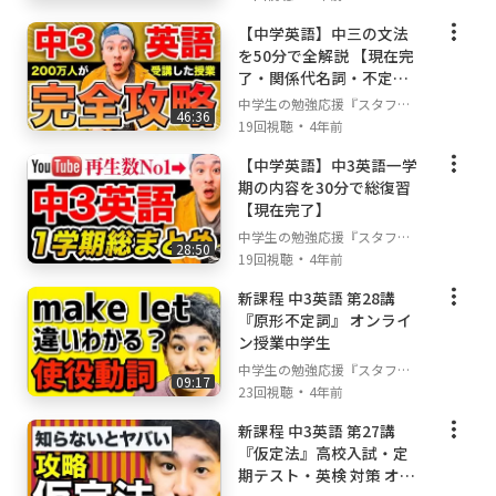
2020年4月に始まった教育系チャンネルです。
【中学英語】中三の文法
吉本芸人から市議会議員、累計出版数1300万部
を50分で全解説 【現在完
の日本一の予備校講師が在籍しています。世界
了・関係代名詞・不定
一楽しい授業をモットーに５教科全ての単元の
詞・分詞】
中学生の勉強応援『スタフ
46:36
授業動画が無料で見放題！正直、授業を受ける
・
リ』
19回視聴
4年前
だけなら塾いりません！(笑)
【中学英語】中3英語一学
2020年4月チャンネル開設:火:
期の内容を30分で総復習
2020年12月10000人突破:火:
【現在完了】
2021年9月に100000人突破:火:
中学生の勉強応援『スタフ
今では塾が運営するYouTubeチャンネルで業界
28:50
・
リ』
19回視聴
4年前
日本一になりました:日の丸:
新課程 中3英語 第28講
そんなスタフリはYouTubeだけでなくLINEやG
『原形不定詞』 オンライ
oody!TVでも勉強に役立つ情報を無料で公開し
ン授業中学生
ています！是非LINEを登録して豪華特典をゲッ
中学生の勉強応援『スタフ
トしてくださいね:星2:
09:17
・
リ』
23回視聴
4年前
【:プレゼント:無料LINE登録はコチラ:プレゼン
ト:】
新課程 中3英語 第27講
『仮定法』高校入試・定
https://liff.line.me/1656041351-qgLmx2VP/la
期テスト・英検 対策 オン
nding?follow=%40540hglre&lp=pCTLW9&liff