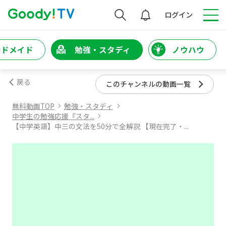
検索
ログイン
ンドメイド
勉強・スタディ
ノウハウ
戻る
このチャンネルの動画一覧
無料動画TOP
勉強・スタディ
中学生の勉強応援『スタ...
【中学英語】中三の文法を50分で全解説 【現在完了・...