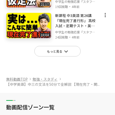
ライン授業
中学生の勉強応援『スタフ
_id=1656041351-qgLmx2VP
21:17
・
リ』
19回視聴
4年前
【「アプリで開く」を押してください】
新課程 中3英語 第26講
『現在完了進行形』 高校
入試・定期テスト・英検
対策 オンライン授業
中学生の勉強応援『スタフ
10:04
・
リ』
24回視聴
4年前
もっと見る
無料動画TOP
勉強・スタディ
【中学英語】中三の文法を50分で全解説 【現在完了・関...
動画配信ゾーン一覧