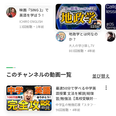
14:24
:デスクトップコンピューター:見たい授業動
映画『SING 2』で
画を『AI検索』
英語を学ぼう！
【:プレゼント:無料LINE登録はコチラ:プレゼン
ICHIRO ENGLISH
ト:】
・
12:54
13回視聴
1年前
https://liff.line.me/1656041351-qgLmx2VP/la
地政学とは何なの
nding?follow=%40540hglre&lp=pCTLW9&liff
か？
_id=1656041351-qgLmx2VP
大人の学び直しTV
【「アプリで開く」を押してください】
・
803回視聴
4年前
◆━━━━━━━━━━━━━━━━━━━◆
:王冠:塾業界日本一のYouTubeチャンネル:王
冠:
⬇︎ スタフリの公式LINE ⬇︎
このチャンネルの動画一覧
並び替え
◆━━━━━━━━━━━━━━━━━━━◆
【10秒】で終わるアンケートに回答するだけで
:チェックマーク_緑: 特典１ 書籍『勉強は戦略
最速50分で学べる中学英
語授業 文法を解説/総復
が全て』(全120ページ)
習/勉強法【高校受験対策
:チェックマーク_緑: 特典２ 限定動画『成績を
無料授業】
中学生の勉強応援『スタフ
上げる三種の神器』(3本)
49:08
・
リ』
96回視聴
4年前
:チェックマーク_緑: 特典３ 塾以上の授業『授