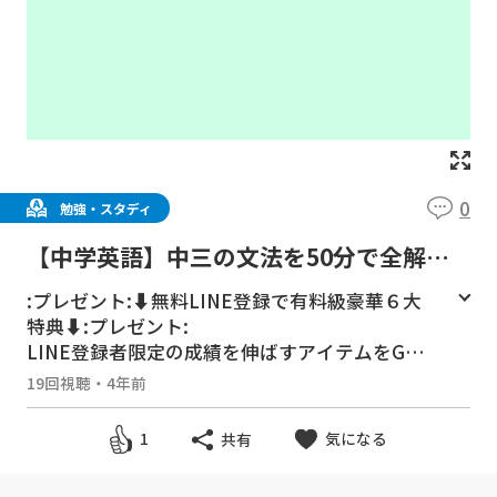
0
勉強・スタディ
【中学英語】中三の文法を50分で全解説
【現在完了・関係代名詞・不定詞・分詞】
:プレゼント:⬇︎無料LINE登録で有料級豪華６大
特典⬇︎:プレゼント:
LINE登録者限定の成績を伸ばすアイテムをGE
T！
19回視聴
・
4年前
【:プレゼント:無料LINE登録はコチラ:プレゼン
ト:】
気になる
1
共有
https://liff.line.me/1656041351-qgLmx2VP/la
nding?follow=%40540hglre&lp=pCTLW9&liff