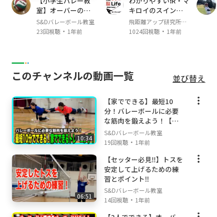
【小学生バレー教
わかりやすい❗️R・マ
室】オーバーの形
キロイのスイング
を覚えよう！【バ
解析でアマチュア
S&Dバレーボール教室
飛距離アップ研究所か
レーボール】
のスイング改善‼️
・
・
っちゃんねる
23回視聴
1年前
1024回視聴
1年前
このチャンネルの動画一覧
並び替え
【家でできる】最短10
分！バレーボールに必要
な筋肉を鍛えよう！【バ
レーボール】
S&Dバレーボール教室
10:34
・
19回視聴
1年前
【セッター必見‼️】トスを
安定して上げるための練
習とポイント‼️
S&Dバレーボール教室
06:51
・
14回視聴
1年前