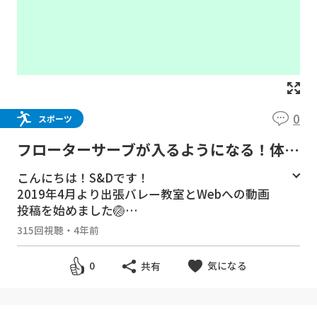
0
スポーツ
フローターサーブが入るようになる！体の
使い方【バレーボール】
こんにちは！S&Dです！
2019年4月より出張バレー教室とWebへの動画
投稿を始めました🏐
バレーボールに関する動画を、全て無料で配信
315回視聴
・
4年前
していきます👍
私たちの今までの経験に基づき、１人でも上達
気になる
0
共有
の気づきやキッカケになってもらえればとても
嬉しいです‼️
---------------------------------------------------------