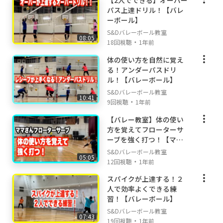
【2人でできる】オーバー
パス上達ドリル！【バレ
ーボール】
S&Dバレーボール教室
08:05
・
18回視聴
1年前
体の使い方を自然に覚え
る！アンダーパスドリ
ル！【バレーボール】
S&Dバレーボール教室
10:41
・
9回視聴
1年前
【バレー教室】体の使い
方を覚えてフローターサ
ーブを強く打つ！【ママ
さん】
S&Dバレーボール教室
05:05
・
12回視聴
1年前
スパイクが上達する！２
人で効率よくできる練
習！【バレーボール】
S&Dバレーボール教室
07:43
・
19回視聴
1年前