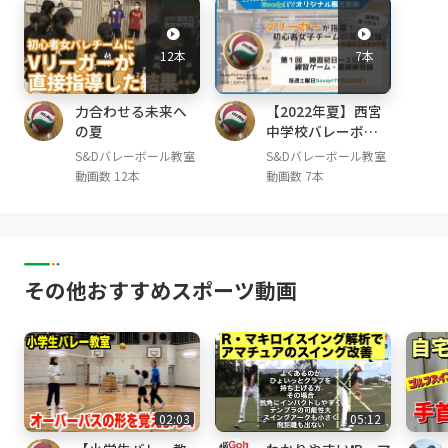
12本
7本
力合わせる未来へ
【2022年夏】西宮
の夏
中学校バレーボー
ル部との８日間
S&Dバレーボール教室
S&Dバレーボール教室
動画数 12本
動画数 7本
その他おすすめスポーツ動画
02:03
05:12