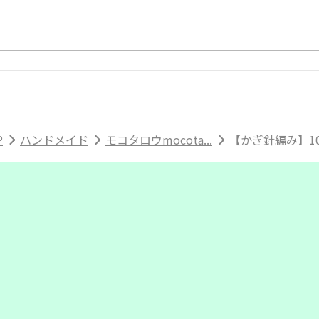
P
ハンドメイド
モコタロウmocota...
【かぎ針編み】10