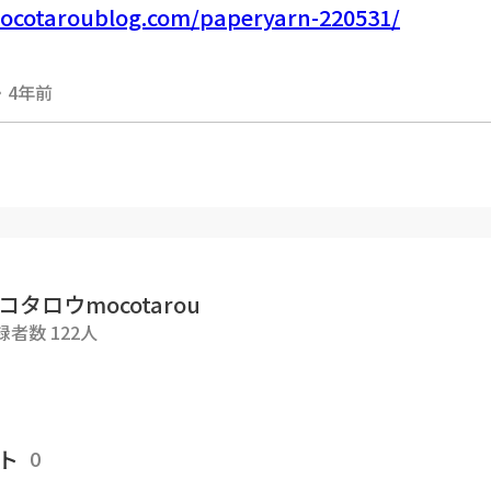
mocotaroublog.com/paperyarn-220531/
・
4年前
底の編み方もブログに編み図をのせています。
mocotaroublog.com/cyouhoukei-amikata/
----------------------------
コタロウmocotarou
毛糸]
録者数 122人
：ペーパーヤーン段染
アクア
ト
0
5m