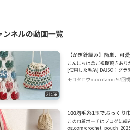
ャンネルの動画一覧
【かぎ針編み】簡単、可愛
こんにちは😊ご視聴頂きありがとうございま
[使用した毛糸] DAISO：グラデーションウール カラー：レッドミックス 羊
毛100％ 1玉使いました。 毛糸ピエロ：ベーシックコットン カラー：1番 綿
モコタロウmocotarou
97回
100％ 1玉使いました。 [使用したかぎ針] 6号（3.5㎜） エティモレッド か
ぎ針セット TED-001 楽天リンク▶ht
21:58
100均毛糸1玉でぷっく
この巾着ポーチはブログに編み図をの
og.com/crochet_pouch_202504/ ◇◇◇◇◇◇◇◇◇◇◇ [