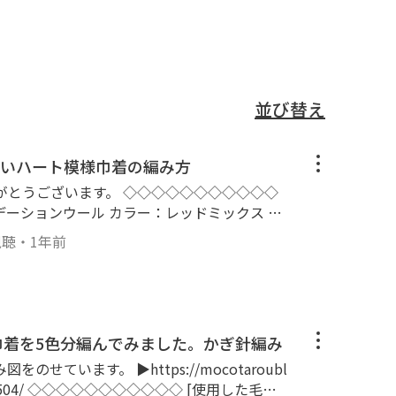
並び替え
いハート模様巾着の編み方
す。 ◇◇◇◇◇◇◇◇◇◇◇
視聴
・
1年前
tps://a.r10.to/hkGLF7 amazon▶http
s://amzn.to/3z5LVvF [サイズ] 縦：約16.5cm、横：約17cm
り巾着を5色分編んでみました。かぎ針編み
せています。 ▶https://mocotaroubl
使用した毛糸]