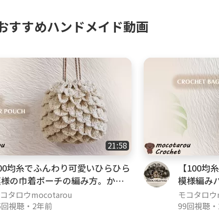
おすすめハンドメイド動画
21:58
100均糸でふんわり可愛いひらひら
【100均
模様の巾着ポーチの編み方。かぎ
模様編み
針編み
編み
コタロウmocotarou
モコタロウmo
5回視聴
・
2年前
99回視聴
・