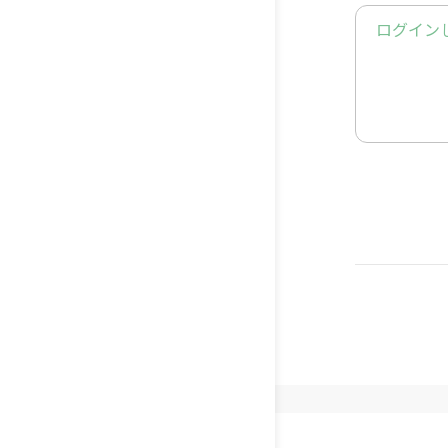
6玉
ログイン
[使用した
10号（6
[サイズ]
縦24cm、