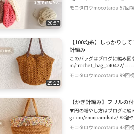
Seria：NEWエンジェルコットン カラ
モコタロウmocotarou
57回
針] 6号（3.5㎜） エティモレッド かぎ針セット TED-001 楽天リンク▶http
s://a.r10.to/hkGLF7 amazon▶https:
20:57
m、横：約13cm（ぺたんと
【100均糸】しっかりし
針編み
このバッグはブログに編み図をのせてい
m/crochet_bag_240422/ ----------------------------------------- [使用した毛
糸] Seria：NEWエンジェルコットン カラー：14番、17番 綿100％ 25g、約
モコタロウmocotarou
99回
65m 14番は1玉（持ち手） 17番は8玉（
29:12
（5㎜） エティモレッド かぎ針セット TED-001 楽天リンク▶https://a.r10.t
o/hkGLF7 ------------------------------------- [サイズ] 縦：約20cm、横：約31
cm、底直径：約17cm
【かぎ針編み】フリルの付
▼円の増やし方はブログに編み図をの
g.com/ennnoamikata/
-------------------------------------- [使用した毛糸] DAISO：フラワ
モコタロウmocotarou
43回
カラー：シトラス 綿56％、ナイ