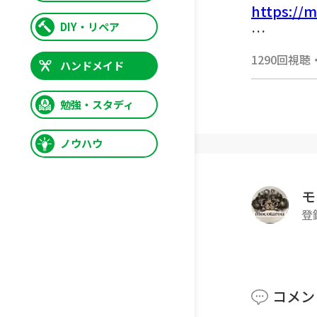
https://
DIY・リペア
1290回視聴
ハンドメイド
▼長方形
https://
勉強・スタディ
ノウハウ
-------------
モ
[使用した
登
DAISO
カラー：
素材：紙
コメン
30g、約5