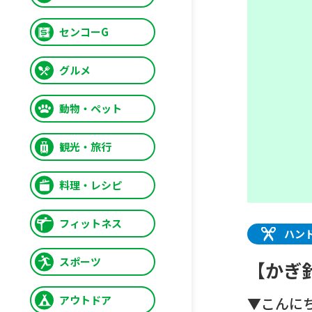
センコーG
グルメ
動物・ペット
観光・旅行
料理・レシピ
フィットネス
ハン
スポーツ
【かぎ
アウトドア
▼こんに