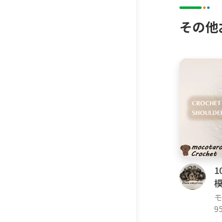
その他
モ
9