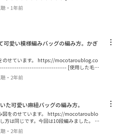
ー：2001 綿100％ 1玉 [使用したかぎ
視聴
・
1年前
//amzn.to/3z5LVvF [サイズ] 縦：約12c
した状態で）
てて可愛い模様編みバッグの編み方。かぎ
ます。 https://mocotaroublog.co
視聴
・
2年前
バッグ本体） [使用したかぎ針] 8号
いた可愛い麻紐バッグの編み方。
せています。 https://mocotaroublo
 ※増やし方は同じです。今回は10段編みました。 ---
ーフレーク
視聴
・
2年前
ロン26％、ポリエステル18％ 25g、約70m