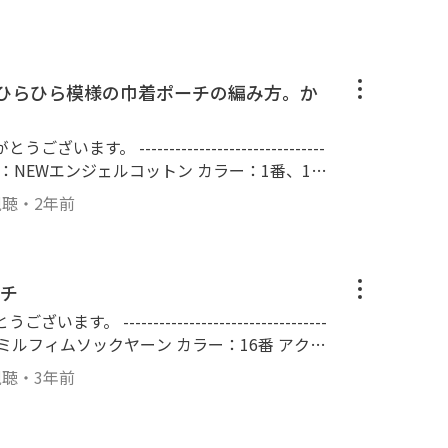
 麻紐 きなり色 520m巻 チーズ巻き ホヒ-31
底直径：約19cm
いひらひら模様の巾着ポーチの編み方。か
----------------------
 1番は2玉と半分くらい 10番は紐だけなのでちょっ
視聴
・
2年前
------------------------- [サイズ] 縦：約16cm、横：約20cm、マチ：約4.5cm
チ
---------------------
い使いました。 [使用したかぎ針] 6号
視聴
・
3年前