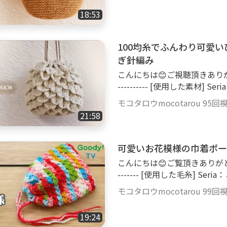
1玉 Seria：プッチール カラー：3番 ポリエステル100％ 25g、約32m 1玉 K
18:53
OKUYO：麻紐（使用した麻紐）
[使用したかぎ針] 10号（6㎜） ------------------------------------- [サイズ]
縦：約19cm、横：約28cm、
100均糸でふんわり可愛
ぎ針編み
こんにちは😊ご視聴頂きありがとうございます。 ---------
---------- [使用した素材] Seria：NEWエンジェルコットン カラー：1番、10
番 綿100％ 25g、約65m
モコタロウmocotarou
95回
とだけ使いました。 DAISO：バッグ底板（4個入りの小さいの） [使用した
21:58
かぎ針] 底板編み付け：5号（3㎜） 側面模様編み：6号（3.5㎜） ------------
可愛いお花模様の巾着ポー
こんにちは😊ご覧頂きありがとうございます。 -------------
------- [使用した毛糸] Seria：ミルフィムソックヤーン カラー：16番 アクリ
ル100％ 35g、約105m 1玉と半分くら
モコタロウmocotarou
99回
（3.5㎜） ------------------------------------- [サイズ] 縦：約18.5cm、横：約1
6cm
19:24