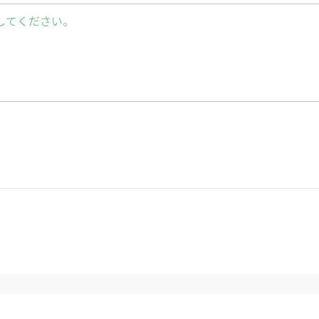
してください。
かぎ針]
㎜）
横46cm、マチ25cm