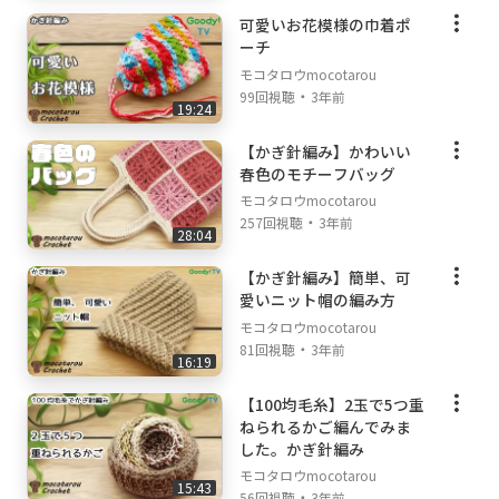
可愛いお花模様の巾着ポ
ーチ
モコタロウmocotarou
・
99回視聴
3年前
19:24
【かぎ針編み】かわいい
春色のモチーフバッグ
モコタロウmocotarou
・
257回視聴
3年前
28:04
【かぎ針編み】簡単、可
愛いニット帽の編み方
モコタロウmocotarou
・
81回視聴
3年前
16:19
【100均毛糸】2玉で5つ重
ねられるかご編んでみま
した。かぎ針編み
モコタロウmocotarou
15:43
・
56回視聴
3年前