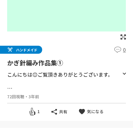
0
ハンドメイド
かぎ針編み作品集①
こんにちは😊ご覧頂きありがとうございます。
---------------- 本 ---------------
72回視聴
・
3年前
気になる
1
共有
『カンタン＆かわいい＆すぐできる！かぎ針で
編むモコタロウの編み小物』