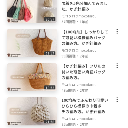
巾着を5色分編んでみまし
た。かぎ針編み
モコタロウmocotarou
20:57
・
57回視聴
1年前
【100均糸】しっかりして
て可愛い模様編みバッグ
の編み方。かぎ針編み
モコタロウmocotarou
29:12
・
99回視聴
2年前
【かぎ針編み】フリルの
付いた可愛い麻紐バッグ
の編み方。
モコタロウmocotarou
18:53
・
43回視聴
2年前
100均糸でふんわり可愛い
ひらひら模様の巾着ポー
チの編み方。かぎ針編み
モコタロウmocotarou
21:58
・
95回視聴
2年前