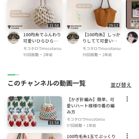
21:58
29:12
100均糸でふんわり
【100均糸】しっか
可愛いひらひら模
りしてて可愛い模
様の巾着ポーチの
様編みバッグの編
モコタロウmocotarou
モコタロウmocotarou
編み方。かぎ針編
み方。かぎ針編み
・
・
95回視聴
2年前
99回視聴
2年前
み
このチャンネルの動画一覧
並び替え
【かぎ針編み】簡単、可
愛いハート模様巾着の編
み方
モコタロウmocotarou
21:58
・
97回視聴
1年前
100均毛糸1玉でぷっくり