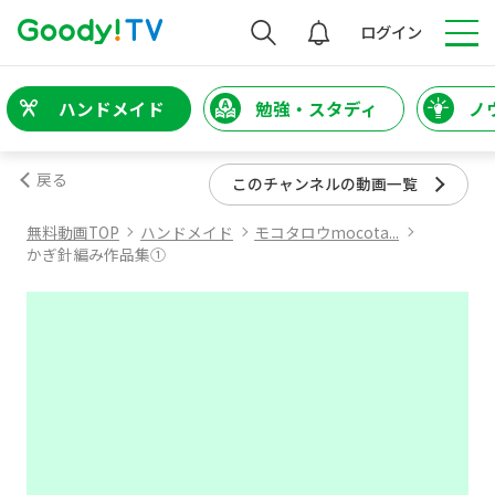
検索
ログイン
ハンドメイド
勉強・スタディ
ノ
戻る
このチャンネルの動画一覧
無料動画TOP
ハンドメイド
モコタロウmocota...
かぎ針編み作品集①