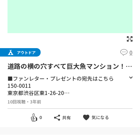
0
アウトドア
道路の横の穴すべて巨大魚マンション！エ
ビ落としたら凄まじい事に！
■ファンレター・プレゼントの宛先はこちら
150-0011
東京都渋谷区東1-26-20
東京建物東渋谷ビル8F
10回視聴
・
3年前
「株式会社carry on 八丈冒険団宛」
※冷蔵・冷凍が必要な、なま物の受付はできま
気になる
0
共有
せん。
■お仕事のご依頼等