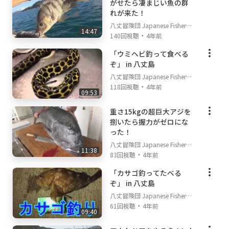
がせたら凄まじい魚の群
れが来た！
八丈冒険団 Japanese Fisherm
14:47
・
an's TV
140回視聴
4年前
「ウミヘビ釣って食べる
ぞ」 in 八丈島
八丈冒険団 Japanese Fisherm
・
an's TV
118回視聴
4年前
09:53
重さ15kgの超巨大アジを
捌いたら握力がゼロにな
った！
八丈冒険団 Japanese Fisherm
11:38
・
an's TV
83回視聴
4年前
「カサゴ釣ってたべる
ぞ」 in 八丈島
八丈冒険団 Japanese Fisherm
・
an's TV
61回視聴
4年前
09:40