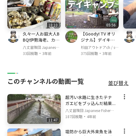
18:10
05:56
久々一人お庭大人B
【Goody! TV オリ
BQ!伊勢海老、カ
ジナル】デイキャ
キ、サザエで酒爆飲
ンプのススメ。 Par
八丈冒険団 Japanese F
杉田アウトドアch / su
み!!
t3：食事・撤収編
・
・
isherman's TV
gita outdoor channel
33回視聴
3年前
375回視聴
3年前
このチャンネルの動画一覧
並び替え
超汚い水路に生きたテナ
ガエビをブッ込んだ結果...
八丈冒険団 Japanese Fisherm
・
an's TV
187回視聴
4年前
11:47
堤防から巨大外来魚を泳