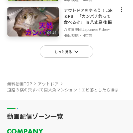
アウトドアをやろう！Lok
＆PB 「カンパチ釣って
食べるぞ」 in 八丈島 後編
八丈冒険団 Japanese Fisherm
09:49
・
an's TV
46回視聴
4年前
もっと見る
無料動画TOP
アウトドア
道路の横の穴すべて巨大魚マンション！エビ落としたら凄ま...
動画配信ゾーン一覧