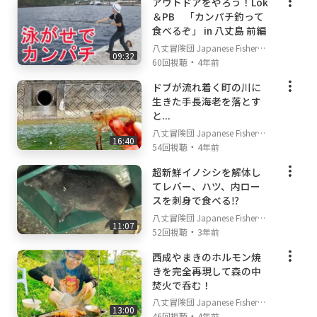
アウトドアをやろう！Lok
＆PB 「カンパチ釣って
食べるぞ」 in 八丈島 前編
八丈冒険団 Japanese Fisherm
09:32
・
an's TV
60回視聴
4年前
ドブが流れ着く町の川に
生きた手長海老を落とす
と...
八丈冒険団 Japanese Fisherm
16:40
・
an's TV
54回視聴
4年前
超新鮮イノシシを解体し
てレバー、ハツ、内ロー
スを刺身で食べる⁉
八丈冒険団 Japanese Fisherm
11:07
・
an's TV
52回視聴
3年前
西成やまきのホルモン焼
きを完全再現して森の中
焚火で呑む！
八丈冒険団 Japanese Fisherm
13:00
・
an's TV
46回視聴
4年前