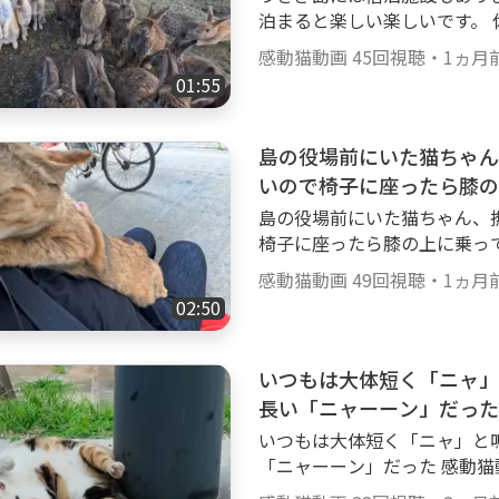
猫ちゃんがいっぱいモフられ
泊まると楽しい楽しいです。 休暇村 大久野島 https://a.r10.to/h5jJYT 感
を鳴らす、膝の上に乗ってく
動猫動画×無料動画サイトGood
達等、可愛い癒され猫動画がいっぱいです
感動猫動画
45回視聴
・
1ヵ月
は、【感動猫動画Special S
3 ■■■■■■■■■■■■■■■■■■■■■ 😸感動猫動画【公式】SN
01:55
ロードも行ってます。 ぜひご覧ください
Sのご紹介🐈 ■■■■■■■■■
■■■■■■■■■■■■■■■
stwitter.comkandounekodo
ャンネルの猫達🐈 ■■■■
島の役場前にいた猫ちゃん
andounekodouga Faceboo
索ぶらり散歩を中心に、猫島
5%8B%95%E7%8C%AB%E5%
いので椅子に座ったら膝の
ラ、ブチ猫、黒ブチ、白ブチ
ikTok： httpswww.tiktok.
島の役場前にいた猫ちゃん、
大集合！ ゴロゴロ、ナデナ
椅子に座ったら膝の上に乗ってきた 感動猫動画×無料動画サイトG
ん・子猫ちゃんがいっぱいモ
感動猫動画Goody!TVチャンネル
ゴロ喉を鳴らす、膝の上に乗
感動猫動画
49回視聴
・
1ヵ月
称して昔の感動猫動画の再ア
の子猫達等、可愛い癒され猫動画がいっ
02:50
い。 httpsgoody-tv.onlinechannel3 ■■■■■■■■
hannel3 ■■■■■■■■■■■■■■■■■■■■■ 😸感動猫動画【公
■■■■ 😸感動猫動画Good
式】SNSのご紹介🐈 ■■■■
■■■■■■■■■■■■ 
いつもは大体短く「ニャ」
r： httpstwitter.comkandou
訪問します。 三毛猫、黒猫
m.comkandounekodouga Fa
長い「ニャーーン」だった
ラ、縞模様と多種多様な猫ち
4%9F%E5%8B%95%E7%8C%
いつもは大体短く「ニャ」と
ンゴロン。カワイイかわいい
090073 TikTok： httpswww
「ニャーーン」だった 感動猫動画×無料動画サイトGoody!TV 感動猫動画G
ってきます。 ナデナデする
oody!TVチャンネルでは、【感動