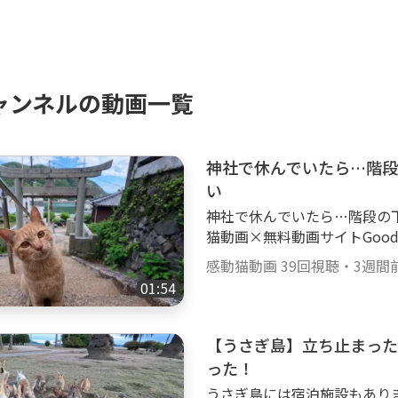
ャンネルの動画一覧
神社で休んでいたら…階段
い
神社で休んでいたら…階段の下
猫動画×無料動画サイトGoody
【感動猫動画Special Sel
感動猫動画
39回視聴
・
3週間
ドも行ってます。 ぜひご覧ください。 ht
01:54
■■■■■■■■■■■■■■■
ネルの猫達🐈 ■■■■■■
らり散歩を中心に、猫島等も
【うさぎ島】立ち止まった
チ猫、黒ブチ、白ブチ、サバ
った！
合！ ゴロゴロ、ナデナデ、
うさぎ島には宿泊施設もあり