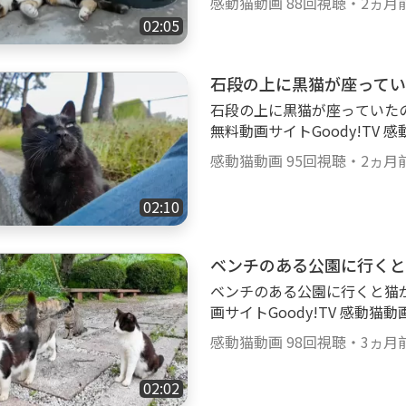
猫の爪とぎ、ねこじゃらし、
感動猫動画
88回視聴
・
2ヵ月
感動猫動画の再アップロードも行
ぱいです。 httpsgoody-tv.onlinechannel3
02:05
dy-tv.onlinechannel3 ■■■■■■■■■■■■■■■■■■■■■ 😸感
■■■■■■■ 😸感動猫動画
動猫動画Goody!TVチャン
■■■■■■■■■■■■ Twitter：
■■■■■ 野良猫探索ぶらり
石段の上に黒猫が座ってい
Instagram： httpswww.inst
毛猫、黒猫、茶トラ、ブチ猫
tpswww.facebook.com%
石段の上に黒猫が座っていたので隣
様な猫ちゃん達が大集合！ 
B%95%E7%94%BB-182772309
無料動画サイトGoody!TV 
かわいい猫ちゃん・子猫ちゃ
@kandounekodouga
動画Special Selecti
ナデするとゴロゴロ喉を鳴ら
感動猫動画
95回視聴
・
2ヵ月
てます。 ぜひご覧ください。 httpsgood
ゃらし、雨の日の子猫達等、可愛
■■■■■■■■■■■■■■■
ody-tv.onlinechannel3 ■■■■■■■■■■■■■■■■■■■■■ 😸感
02:10
達🐈 ■■■■■■■■■■
動猫動画【公式】SNSのご紹
を中心に、猫島等もよく訪問
■■■ Twitter： httpstwitte
ブチ、白ブチ、サバトラ、縞
ベンチのある公園に行くと
www.instagram.comkandoun
ゴロ、ナデナデ、ゴロンゴロ
k.com%E6%84%9F%E5%8
ベンチのある公園に行くと猫がたくさん
いっぱいモフられにやってき
B-182772309090073 TikTo
画サイトGoody!TV 感動猫
膝の上に乗ってくる、猫の爪
a
ecial Selection】
い癒され猫動画がいっぱいです。 httpsg
感動猫動画
98回視聴
・
3ヵ月
ぜひご覧ください。 httpsgoody-tv.onli
■■■■■■■■■■■■■■
■■■■■■■■■■■ 😸感動
🐈 ■■■■■■■■■■■■■■■■
02:02
■■■■■■■■■■■■■
omkandounekodouga Instag