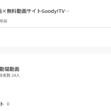
×無料動画サイトGoody!TV
oody!TVチャンネルでは、【感動猫動画Special 
3年前
アップロードも行ってます。
ください。
dy-tv.onlinechannel3
■■■■■■■■■■■■■■■■■
動画Goody!TVチャンネルの猫達🐈
■■■■■■■■■■■■■■■■■
動猫動画
索ぶらり散歩を中心に、猫島等もよく訪問します。
録者数 24人
黒猫、茶トラ、ブチ猫、黒ブチ、白ブチ、サバトラ
！
、ナデナデ、ゴロンゴロン。カワイイかわいい猫ち
ってきます。
ト
0
するとゴロゴロ喉を鳴らす、膝の上に乗ってくる、