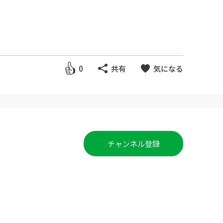
Selection​】と称して昔の感動猫
0
共有
気になる
チャンネル登録
、縞模様と多種多様な猫ちゃん達
ゃん・子猫ちゃんがいっぱいモフ
猫の爪とぎ、ねこじゃらし、雨の