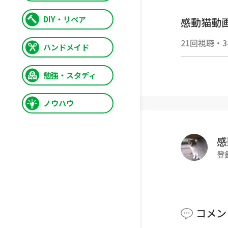
DIY・リペア
感動猫動画
感動猫動画G
21回視聴
・
ハンドメイド
動画の再
ぜひご覧
勉強・スタディ
httpsgoo
ノウハウ
■■■■
😸感動猫
■■■■
感
野良猫探
登
三毛猫、
が大集合
ゴロゴロ
られにや
コメン
ナデナデ