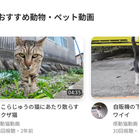
おすすめ動物・ペット動画
04:35
そこらじゅうの猫にあたり散らす
自販機の
ヤクザ猫
ワイイ
動猫動画
感動猫動画
5回視聴
・
2年前
30回視聴
・