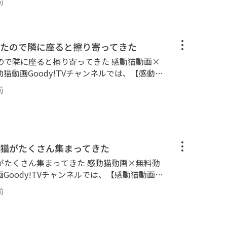
雨の日の子猫達等、可愛い癒され猫動画がいっ
前
ってます。 ぜひご覧ください。 httpsgoo
 ■■■■■■■■■■■■■■
【公式】SNSのご紹介🐈 ■■■■■■■■■
ネルの猫達🐈 ■■■■■■■■■■■■■■■■
 httpstwitter.comkandounekodouga
散歩を中心に、猫島等もよく訪問します。 三
たので隣に座ると擦り寄ってきた
agram.comkandounekodouga Facebook： ht
、黒ブチ、白ブチ、サバトラ、縞模様と多種多
E6%84%9F%E5%8B%95%E7%8C%AB%E5%8
に座ると擦り寄ってきた 感動猫動画×
ゴロゴロ、ナデナデ、ゴロンゴロン。カワイイ
090073 TikTok： httpswww.tiktok.com
感動猫動画Goody!TVチャンネルでは、【感動猫
んがいっぱいモフられにやってきます。 ナデ
on】と称して昔の感動猫動画の再アップロードも行っ
す、膝の上に乗ってくる、猫の爪とぎ、ねこじ
前
y-tv.onlinechannel3 ■■■■■■
い癒され猫動画がいっぱいです。 httpsgo
 😸感動猫動画Goody!TVチャンネルの猫
■■■■■■■■■■■ 野良猫探索ぶらり散歩
介🐈 ■■■■■■■■■■■■■■■■■■
します。 三毛猫、黒猫、茶トラ、ブチ猫、黒
r.comkandounekodouga Instagram： https
模様と多種多様な猫ちゃん達が大集合！ ゴロ
猫がたくさん集まってきた
ekodouga Facebook： httpswww.faceboo
ン。カワイイかわいい猫ちゃん・子猫ちゃんが
B%95%E7%8C%AB%E5%8B%95%E7%94%B
集まってきた 感動猫動画×無料動
ます。 ナデナデするとゴロゴロ喉を鳴らす、
k： httpswww.tiktok.com@kandounekodoug
動画Goody!TVチャンネルでは、【感動猫動画Sp
とぎ、ねこじゃらし、雨の日の子猫達等、可愛
と称して昔の感動猫動画の再アップロードも行ってます。
oody-tv.onlinechannel3 ■■■■
前
nechannel3 ■■■■■■■■■■
■■■ 😸感動猫動画【公式】SNSのご紹介
猫動画Goody!TVチャンネルの猫達🐈 ■■
■■■■■ Twitter： httpstwitter.c
■■■■■■ 野良猫探索ぶらり散歩を中心
ram： httpswww.instagram.comkandounek