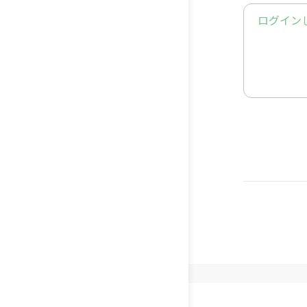
日の子猫
ログイン
httpsgoo
■■■■
😸感動猫
■■■■
Twitter：
httpstwi
Instagr
httpsww
Faceboo
httpsw
4%BB-182
TikTok：
httpsww