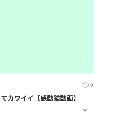
0
ってカワイイ【感動猫動画】