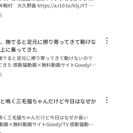
にやってきます。 ナデナデするとゴロゴロ喉
る、猫の爪とぎ、ねこじゃらし、雨の日の子猫
y!TV 感動猫動画Goody!TVチャンネルで
。 httpsgoody-tv.onlinechannel
前
election】と称して昔の感動猫動画の再アップ
。 httpsgoody-tv.onlinechannel3
■■■■■■■■■■■■ Twitter： http
■■■■■■ 😸感動猫動画Goody!TVチ
uga Instagram： httpswww.instagram.comk
■■■■■■■■■■■■■■■■■ 野良猫探
、撫でると足元に擦り寄ってきて動けな
k： httpswww.facebook.com%E6%84%9F%E
等もよく訪問します。 三毛猫、黒猫、茶ト
8B%95%E7%94%BB-182772309090073 T
上に乗ってきた
、サバトラ、縞模様と多種多様な猫ちゃん達が
com@kandounekodouga
撫でると足元に擦り寄ってきて動けないので
デ、ゴロンゴロン。カワイイかわいい猫ちゃ
oody!TV
フられにやってきます。 ナデナデするとゴロ
では、【感動猫動画Special Selection】と
ってくる、猫の爪とぎ、ねこじゃらし、雨の日
前
ップロードも行ってます。 ぜひご覧くださ
ぱいです。 httpsgoody-tv.onlinec
■■■■■■■■■
y!TVチャンネルの猫達🐈 ■■■■■■■■■
■■■■■■■■■■■■■■■■■ Twitte
野良猫探索ぶらり散歩を中心に、猫島等もよく
と鳴く三毛猫ちゃんだけど今日はなぜか
nekodouga Instagram： httpswww.instagra
、茶トラ、ブチ猫、黒ブチ、白ブチ、サバト
cebook： httpswww.facebook.com%E6%8
ゃん達が大集合！ ゴロゴロ、ナデナデ、ゴロ
AB%E5%8B%95%E7%94%BB-182772309
鳴く三毛猫ちゃんだけど今日はなぜか長い
猫ちゃん・子猫ちゃんがいっぱいモフられにや
.tiktok.com@kandounekodouga
とゴロゴロ喉を鳴らす、膝の上に乗ってくる、
猫動画Special Selection】と称して昔の