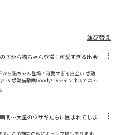
並び替え
の下から猫ちゃん登場！可愛すぎる出会
から猫ちゃん登場！可愛すぎる出会い 感動
!TV 感動猫動画Goody!TVチャンネルでは、
ection】と称して昔の感動猫動画の再アップロー
前
tpsgoody-tv.onlinechannel3 ■■
■■■■ 😸感動猫動画Goody!TVチャン
■■■■■■■■■■■■■■■ 野良猫探索ぶ
よく訪問します。 三毛猫、黒猫、茶トラ、ブ
瞬間…大量のウサギたちに囲まれてしま
トラ、縞模様と多種多様な猫ちゃん達が大集
ゴロンゴロン。カワイイかわいい猫ちゃん・子
ます。この施設の他にキャンプ場もあります。