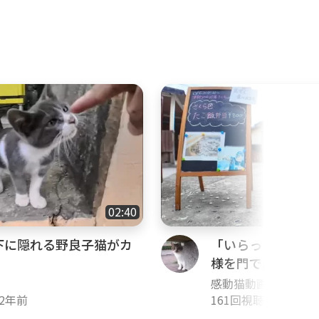
02:40
下に隠れる野良子猫がカ
「いらっしゃいま
様を門で出迎える
る
感動猫動画
2年前
161回視聴
・
1年前