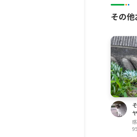
その他
感
9