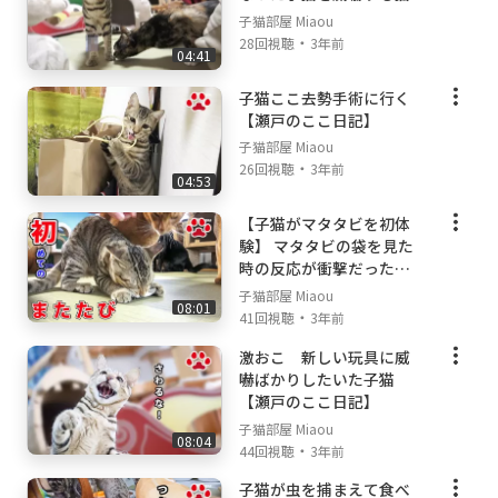
子猫部屋 Miaou
・
28回視聴
3年前
04:41
子猫ここ去勢手術に行く
【瀬戸のここ日記】
子猫部屋 Miaou
・
26回視聴
3年前
04:53
【子猫がマタタビを初体
験】 マタタビの袋を見た
時の反応が衝撃だった
【瀬戸のここ日記】
子猫部屋 Miaou
08:01
・
41回視聴
3年前
激おこ 新しい玩具に威
嚇ばかりしたいた子猫
【瀬戸のここ日記】
子猫部屋 Miaou
08:04
・
44回視聴
3年前
子猫が虫を捕まえて食べ