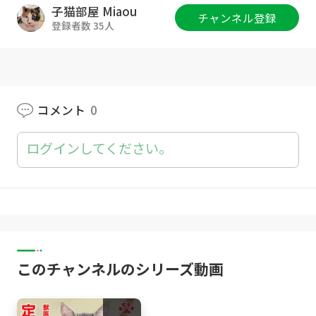
猫部屋グッズ :
http://www.catsroom-miaou.s
子猫部屋 Miaou
チャンネル登録
hop/
登録者数 35人
Twitter :
https://twitter.com/Catsroom_Mia
ou
Instagram :
https://www.instagram.com/Cats
コメント
0
room_Miaou/
ログインしてください。
公式サイト :
http://miaou-jp.com
みゃうのぶろぐ(猫部屋での出来事・備忘記録)
https://miaou-cat.jp/
[子猫部屋]
ここ Coco （キジトラ Brown Mackerel Tabby,
このチャンネルのシリーズ動画
male ♂; May, 2021- ）
[猫部屋]
みけ Mi-ke (三毛猫 calico, female ♀; May, 201