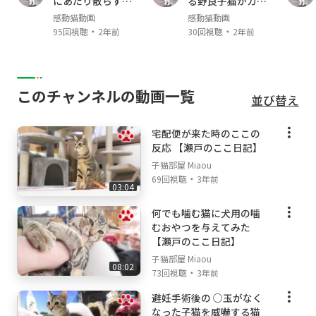
にあたり散らすヤ
る野良子猫がカワ
クザ猫
イイ
感動猫動画
感動猫動画
【猫部屋で使用している物】
・
・
95回視聴
2年前
30回視聴
2年前
[株式会社リッチェル]
木製お掃除簡単キャットサークル:
https://yout
u.be/6VYYZS-Fk2o
このチャンネルの動画一覧
並び替え
ラプレ 壁高ネコトイレ ホワイト:
https://yout
u.be/edAgsb9IPnc
宅配便が来た時のここの
反応 【瀬戸のここ日記】
【撮影機材】
子猫部屋 Miaou
Canon C200
・
69回視聴
3年前
Eos R
03:04
Sennheiser
何でも噛む猫に犬用の噛
むおやつを与えてみた
【瀬戸のここ日記】
子猫部屋 Miaou
08:02
・
73回視聴
3年前
避妊手術後の ○玉がなく
なった子猫を威嚇する猫