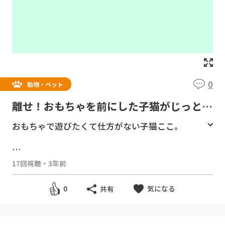
0
動物・ペット
離せ！おもちゃを前にした子猫がじっとし
てられなかった【瀬戸のここ日記】
おもちゃで遊びたくて仕方がない子猫ここ。
チャンネル登録をお願いします。
https://good
17回視聴
・
3年前
y-tv.online/channel/27/
気になる
0
共有
無料動画サイト Goody!TV
https://goody-t
v.online/