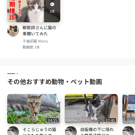
4- )
3本
くろ Kuro (黒猫 black, male ♂; October, 2014
- )
しぴ Chipie (グレートラ light gray tabby, femal
獣医師さんに猫の
事聞いてみた
e ♀; April, 2015- )
みみ Mimi (グレートラ gray tabby, female ♀;
子猫部屋 Miaou
動画数 3本
April, 2015- )
まや Maya (茶白 red tabby and white, Male ♂;
April,2016-)
るか Luca (アビシニアン レッド Abyssinian R
ed, male ♂ ;January 16, 2017-)
その他おすすめ動物・ペット動画
める Mer (アビシニアン ルディ Abyssinian Ru
ddy, male ♂ ;January 16, 2017-)
らな Lana (サビ猫 tortoiseshell cat, female
♀; July, 2017- )
アリス Alice (スコティッシュ・フォールド Scot
tish fold mele ♂ April,2019- )
04:35
02:40
ここ Coco （キジトラ Brown Mackerel Tabby,
そこらじゅうの猫
自販機の下に隠れ
male ♂; May, 2021- ）