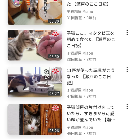
た 【瀬戸のここ日記】
子猫部屋 Miaou
・
31回視聴
3年前
05:30
子猫ここ、マタタビ玉を
初めて食べた 【瀬戸のこ
こ日記】
子猫部屋 Miaou
03:50
・
38回視聴
3年前
11匹が使った玩具がこう
なった 【瀬戸のここ日
記】
子猫部屋 Miaou
03:27
・
47回視聴
3年前
子猫部屋の片付けをして
いたら、すきまから可愛
い顔が並んでいた 【瀬戸
の子猫日記】
子猫部屋 Miaou
05:26
・
49回視聴
3年前