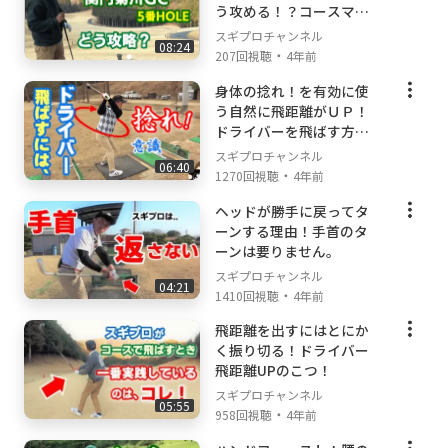
う攻める！？コースマネ
ージメント法！
スギプロチャンネル
08:24
・
207回視聴
4年前
身体の捻れ！を有効に使
う自然に飛距離がＵＰ！
ドライバーを飛ばす方法
はこれ！
スギプロチャンネル
06:40
・
1270回視聴
4年前
ヘッドが勝手に戻ってタ
ーンする理由！手首のタ
ーンは要りません。
スギプロチャンネル
04:21
・
1410回視聴
4年前
飛距離を出すにはとにか
く振り切る！ドライバー
飛距離UPのこつ！
スギプロチャンネル
05:55
・
958回視聴
4年前