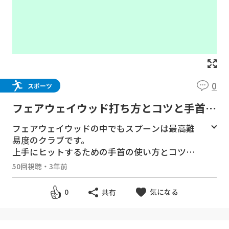
0
スポーツ
フェアウェイウッド打ち方とコツと手首の
動き、スプーン（3番ウッドを上手く打つ
フェアウェイウッドの中でもスプーンは最高難
方法！）
易度のクラブです。
上手にヒットするための手首の使い方とコツを
ご紹介します。FW、スプーン 3番ウッド
50回視聴
・
3年前
＃フェアウェイウッド打ち方 ＃スプーン打ち方
＃フェアウェイウッド打てない
気になる
0
共有
スギプロの新オフィシャルサイト
https://sugipro.shop/discount/release...