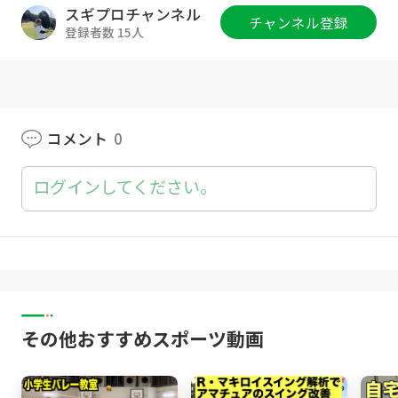
スギプロチャンネル
チャンネル登録
登録者数 15人
スギプロの日常が解るかも！？
公式インスタグラム
https://www.instagram.com/sugipro.golf/
コメント
0
今、スギプロのメルマガにご登録頂いた方全員
に、
ログインしてください。
「ダフり撲滅大作戦！」限定動画 全7本をプレ
ゼント致します。
ご登録はこちらから！！
スギプロのゴルフバカ一代メルマガ！
https://beast-ex.jp/fx4796/McXOLC
その他おすすめスポーツ動画
ご登録後すぐに自動配信メールにて
動画URL（YouTube動画)をお知らせいたしま
す。