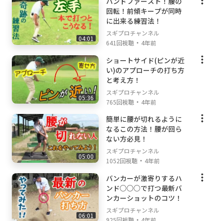
ハンドファースト！腰の
回転！前傾キープが同時
に出来る練習法！
スギプロチャンネル
04:01
・
641回視聴
4年前
ショートサイド(ピンが近
い)のアプローチの打ち方
と考え方！
スギプロチャンネル
05:36
・
765回視聴
4年前
簡単に腰が切れるように
なるこの方法！腰が回ら
ない方必見！
スギプロチャンネル
05:00
・
1052回視聴
4年前
バンカーが激寄りするハ
ンド○○○で打つ最新バ
ンカーショットのコツ！
スギプロチャンネル
06:01
・
925回視聴
4年前