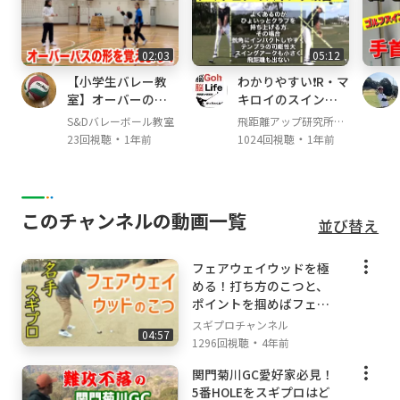
02:03
05:12
【小学生バレー教
わかりやすい❗️R・マ
室】オーバーの形
キロイのスイング
を覚えよう！【バ
解析でアマチュア
S&Dバレーボール教室
飛距離アップ研究所か
レーボール】
のスイング改善‼️
・
・
っちゃんねる
23回視聴
1年前
1024回視聴
1年前
このチャンネルの動画一覧
並び替え
フェアウェイウッドを極
める！打ち方のこつと、
ポイントを掴めばフェア
ウェイウッドは打てる！
スギプロチャンネル
04:57
・
1296回視聴
4年前
関門菊川GC愛好家必見！
5番HOLEをスギプロはど