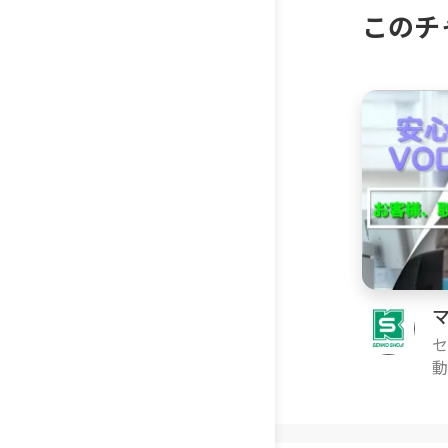
このチ
セ
動