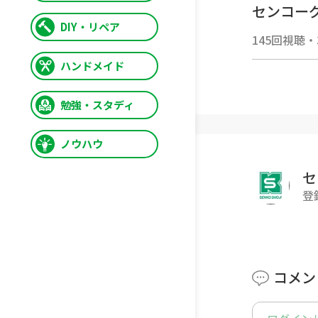
センコー
DIY・リペア
145回視聴
・
ハンドメイド
勉強・スタディ
ノウハウ
セ
登
コメン