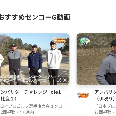
おすすめセンコーG動画
16:00
ンバサダーチャレンジHole1
アンバサダ
（比良１）
（伊吹９
日本プロゴルフ選手権大会センコー
「日本プロ
ループカップ」アンバサダーチャレ
02回視聴
・
4ヵ月前
グループカ
73回視聴
・