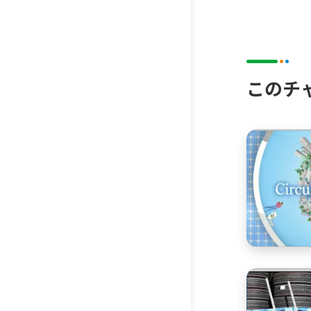
ン
このチ