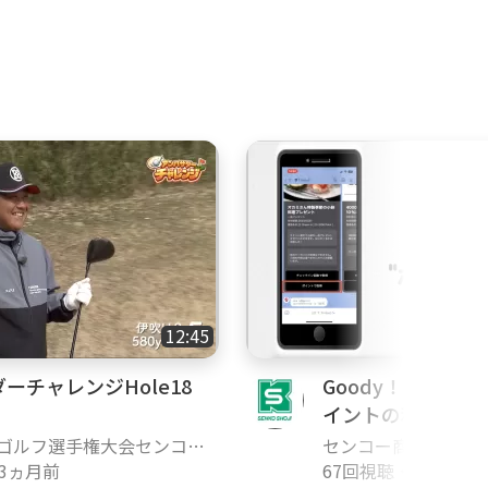
12:45
ーチャレンジHole18
Goody！TVで貯ま
）
イントの利用方法
ゴルフ選手権大会センコー
センコー商事
ップ」アンバサダーチャレ
3ヵ月前
67回視聴
・
3年前