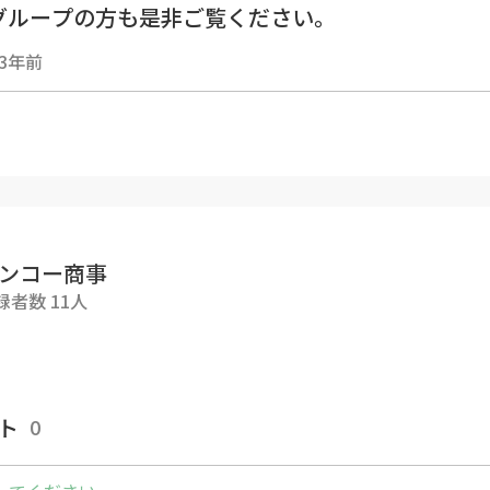
グループの方も是非ご覧ください。
3年前
ンコー商事
録者数 11人
ト
0