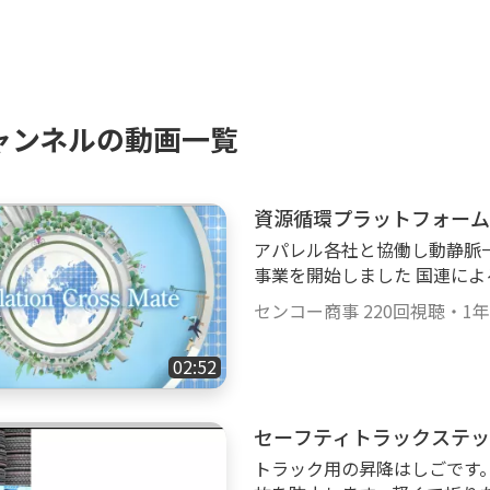
ジＣＨ
ンジＣＨ
ャンネルの動画一覧
資源循環プラットフォーム
アパレル各社と協働し動静脈
事業を開始しました 国連によると、2050年には世界人口は98億人になると
推計され、OECDの調査によ
センコー商事
220回視聴
・
1
倍（167ギガトン）に増加す
大量廃棄を前提とする現在の
02:52
様性の喪失、プラスチック汚
った課題を次世代に先送りせ
原材料を循環させる”サーキュラーエ
セーフティトラックステッ
現が求められています。 このようなサーキュラーエコノミー化の流れを受
トラック用の昇降はしごです
け、日本のアパレル業界にお