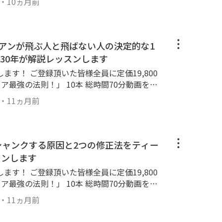
・
10ヵ月前
す。 ＃アイアン基本 ＃アイアン打ち方 ＃ゴ
イアン打てない
イアンが飛ぶ人と飛ばない人の決定的な1
30年が解説レッスンします
ます！ ご登録頂いた皆様全員に定価19,800
ア最強の法則！」 10本 総時間70分動画をプ
ちら！ ↓ https://lin.ee/k2
・
11ヵ月前
方法とは！？ ＃アイアン飛ばし方 ＃ゴルフ飛
原因 ＃ゴルフ飛ばすコツ
】シャンクする原因と2つの修正法をティー
スンします
ます！ ご登録頂いた皆様全員に定価19,800
ア最強の法則！」 10本 総時間70分動画をプ
ちら！ ↓ https://lin.ee/k2
・
11ヵ月前
きシャンクですが原因と 対処する練習法をおこな
の修正法とは！？ ＃ゴルフシャンク ＃シャン