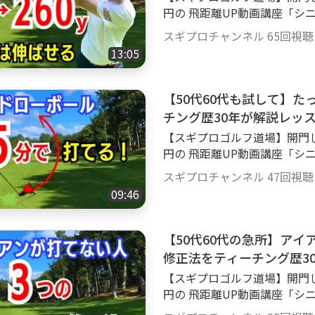
円の 飛距離UP動画講座「シニ
レゼント致します もちろん入門無料 詳しくはこ
スギプロチャンネル
65回視聴
0mRoo ゴルフスイングで手首を使って打つことは 本当にいけないのか？手
13:05
打ちはダメ！？ そんなことは
きく飛距離を伸ばしましょう
【50代60代も試して】
チング歴30年が解説レッ
【スギプロゴルフ道場】開門し
円の 飛距離UP動画講座「シニ
レゼント致します もちろん入門無料 詳しくはこ
スギプロチャンネル
47回視聴
0mRoo 【今回の動画説明】 飛距離UPに欠かせない「ドローボールを打
09:46
つ！」 というかなり重要な要
る方法をご紹介しています ＃
＃ドローボール打ち方
【50代60代の急所】ア
修正法をティーチング歴3
【スギプロゴルフ道場】開門し
円の 飛距離UP動画講座「シニ
レゼント致します もちろん入門無料 詳しくはこ