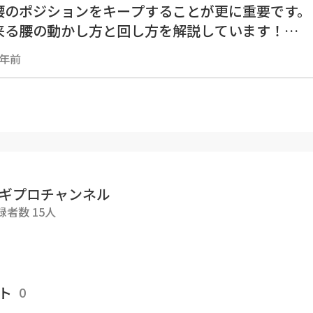
腰のポジションをキープすることが更に重要です。
来る腰の動かし方と回し方を解説しています！
腰の回し方 ＃ゴルフ腰の回転法 ＃ゴルフスイング
3年前
ギプロチャンネル
録者数 15人
ト
0