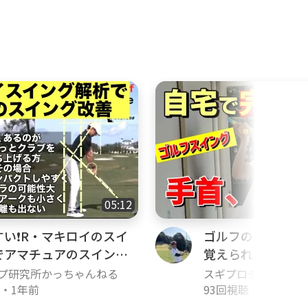
05:12
い❗️R・マキロイのスイ
ゴルフの手首と肘
でアマチュアのスイング
覚えられる！自宅
グの基礎１！手首
プ研究所かっちゃんねる
スギプロチャンネル
スター
・
1年前
93回視聴
・
3年前