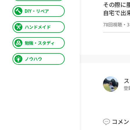
その際に
DIY・リペア
自宅で出
＃ゴルフ
78回視聴
・
ハンドメイド
勉強・スタディ
ノウハウ
ス
登
コメン