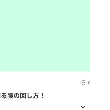
0
回る腰の回し方！