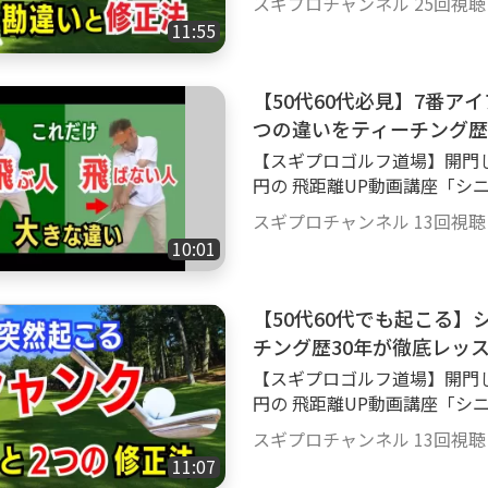
スギプロチャンネル
25回視聴
0mRoo アイアンショットが上手くいかない人が陥る 3つの勘違いとその修
11:55
正法をスギプロが徹底解説しま
ルフアイアンコツ ＃ゴルフア
【50代60代必見】7番ア
つの違いをティーチング歴
【スギプロゴルフ道場】開門し
円の 飛距離UP動画講座「シニ
レゼント致します もちろん入門無料 詳しくはこ
スギプロチャンネル
13回視聴
0mRoo 飛ぶ人は必ずやっている事があります。 これが出来るだけで飛距離
10:01
は飛躍的に伸びてきます その
距離出し方 ＃ゴルフ飛ばない
【50代60代でも起こる
チング歴30年が徹底レッ
【スギプロゴルフ道場】開門し
円の 飛距離UP動画講座「シニ
レゼント致します もちろん入門無料 詳しくはこ
スギプロチャンネル
13回視聴
0mRoo 突然起こる憎っく
11:07
うことで簡単に治ります！ そ