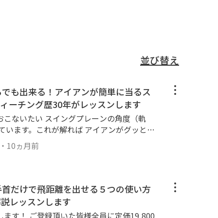
並び替え
からでも出来る！アイアンが簡単に当るス
ィーチング歴30年がレッスンします
おこないたい スイングプレーンの角度（軌
ています。これが解れば アイアンがグッと上
？
・
10ヵ月前
】手首だけで飛距離を出せる５つの使い方
解説レッスンします
ます！ ご登録頂いた皆様全員に定価19,800