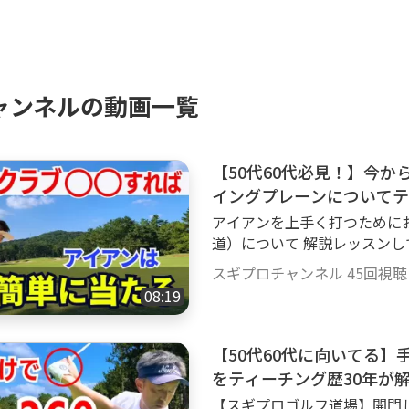
ャンネルの動画一覧
【50代60代必見！】今
イングプレーンについてテ
アイアンを上手く打つために
道）について 解説レッスンし
手くなれます！ その方法とは
スギプロチャンネル
45回視聴
08:19
【50代60代に向いてる
をティーチング歴30年が
【スギプロゴルフ道場】開門し