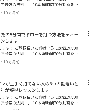
ア最強の法則！」 10本 総時間70分動画をプ
ちら！ ↓ https://lin.ee/k2
・
10ヵ月前
ありません！間違ってない手首の使い方で 大
！！
たったの5分間でドローを打つ方法をティー
スンします
ます！ ご登録頂いた皆様全員に定価19,800
ア最強の法則！」 10本 総時間70分動画をプ
ちら！ ↓ https://lin.ee/k2
・
10ヵ月前
素があります。 簡単にドローボールを習得す
ドライバードローボール ＃ドローボールコツ
イアンが上手く打てない人の3つの勘違いと
0年が解説レッスンします
ます！ ご登録頂いた皆様全員に定価19,800
ア最強の法則！」 10本 総時間70分動画をプ
ちら！ ↓ https://lin.ee/k2