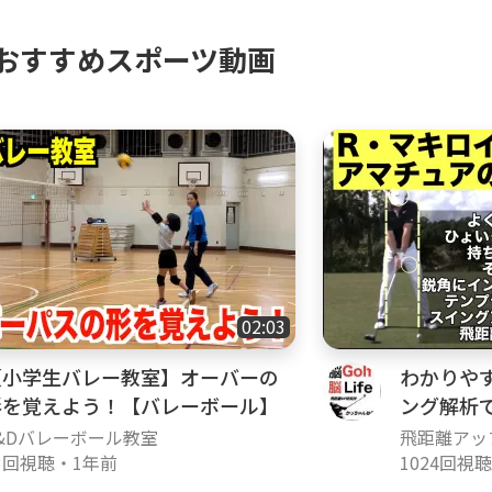
おすすめスポーツ動画
02:03
【小学生バレー教室】オーバーの
わかりやす
形を覚えよう！【バレーボール】
ング解析
改善‼️
&Dバレーボール教室
飛距離アッ
3回視聴
・
1年前
1024回視聴