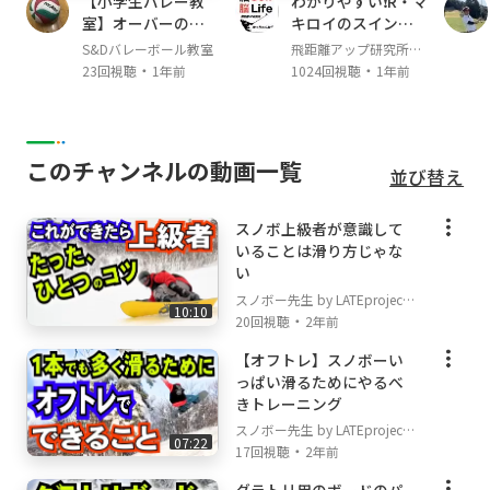
【小学生バレー教
わかりやすい❗️R・マ
・アパレル
室】オーバーの形
キロイのスイング
そのほかセレクトアイテムなどの販売も行って
を覚えよう！【バ
解析でアマチュア
S&Dバレーボール教室
飛距離アップ研究所か
います♪
レーボール】
のスイング改善‼️
・
・
っちゃんねる
23回視聴
1年前
1024回視聴
1年前
#スノーボードは人と人とを繋ぐ笑顔の架け橋
COMEBACK Ryu Hyodo！
このチャンネルの動画一覧
並び替え
◆スノボー先生プロフィール
名前：瀧澤憲一（たきざわけんいち）
スノボ上級者が意識して
ニックネーム：たっきー
いることは滑り方じゃな
1978年7月20日 45歳 167cm 63kg
い
ホーム：キロロ、テイネ、ルスツ、
スノボー先生 by LATEproject
活動エリア：北海道 出身：札幌
10:10
・
20回視聴
2年前
ボード歴：28年
【オフトレ】スノボーい
っぱい滑るためにやるべ
◆スポンサー
きトレーニング
FNTC
スノボー先生 by LATEproject
NORTHWAVE
07:22
・
17回視聴
2年前
DRAKE
YOROI