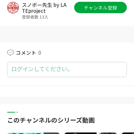
最強バイン DRAKE / RELOAD ltd.
https://a.r1
スノボー先生 by LA
チャンネル登録
0.to/haMMSm
TEproject
自由度を上げるブーツ NORTHWAVE / FREEDO
登録者数 13人
M ltd.
https://a.r10.to/hUP2lE
カービング上達デッキパット
https://latepro
ject.shop/items/637c41f0c92c5d4ca3cb3e8
b
踏み込みやすいカント POWCANT
https://bit.l
コメント
0
y/3jh4BQY
ドラグ軽減プレート DRAGDAKE
https://bit.ly/
ログインしてください。
3wDiMTB
手の出るグローブ P01×LATEproject
https://
bit.ly/3HJ0yGN
呼吸するゴーグル DICE / BANK
https://a.r10.t
o/hUymzs
ビブパンツ OC STYLE
https://a.r10.to/hUg5Z
4
このチャンネルのシリーズ動画
ジャケット Horsefeathers
https://a.r10.to/hk
B2Ia
コラボベスト OC STYLE×LATEproject
http