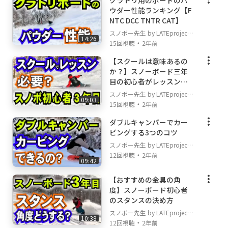
グラトリ用のボードのパ
ウダー性能ランキング【F
DICE
NTC DCC TNTR CAT】
DOT9 The Plaything Toy Shops!
スノボー先生 by LATEproject
GALLIUMHEAVEN skateboard
14:26
・
15回視聴
2年前
POWCANT
blp
【スクールは意味あるの
SWANS
か？】スノーボード三年
黒田興業
目の初心者がレッスンを
受けて上達できるのか考
クリーンヒット
スノボー先生 by LATEproject
09:03
えてみました
・
15回視聴
2年前
◆Special thanks
ダブルキャンバーでカー
HAYASE
ビングする3つのコツ
TAKUZO
スノボー先生 by LATEproject
OC STYLE
・
12回視聴
2年前
09:42
キロロリゾート
p01
【おすすめの金具の角
insta360
度】スノーボード初心者
PLATEPIA
のスタンスの決め方
horsefeathers
スノボー先生 by LATEproject
10:38
TaoTech
・
12回視聴
2年前