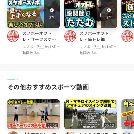
s://a.r10.to/hYtaYQ
脱着簡単ケツパット blp / NEO FX EASY GUARD
3本
3本
AIRLY
https://a.r10.to/hutwLN
手首を守るプロテクター YOROI / POWER WRI
スノボーオフト
スノボーオフト
ST GUARD
https://a.r10.to/hUXtgA
レ・サーフスケー
レ・筋トレ編
コスパ最強ソックス TaoTech
https://a.r10.t
ト編
スノボー先生 by LATE
スノボー先生 by LATE
o/hUZYbx
project
project
動画数 3本
動画数 3本
ヒザを守るサポーター ZAMST / ZK-7
https://
a.r10.to/hkkQUz
形もGOODなバラクラバ OCSTYLE
https://a.r1
0.to/h5ZQb8
その他おすすめスポーツ動画
◆レイトプロジェクトオリジナルグッズはこち
らから
https://lateproject.shop/
・カービング上達デッキパット
・ステッカー
・プライベートレッスンのお申し込み
02:03
05:12
・オンラインスクール⚡️SBOSのお申し込み