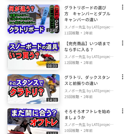
RedBull
グラトリボードの選び
北海道ウォール
方 キャンバーとダブル
レストラン太郎
キャンバーの違い
サッポロテイネ
スノボー先生 by LATEproject
12:43
ルスツリゾート
・
11回視聴
2年前
レイトライダー
【完売商品】いつ頃まで
家族
なら手に入る？
スノボー先生 by LATEproject
◆レイトライダー
・
12回視聴
2年前
瀧澤憲一
08:33
山本純士
グラトリ、ダックスタン
神保賢一
スと前振りの違い
室井洋平
スノボー先生 by LATEproject
岸波秀樹
・
25回視聴
2年前
高橋玲
14:38
関川 冴声
そろそろオフトレを始め
佐伯直人
ましょうか
レジェンド⚡️吉田 哲也
スノボー先生 by LATEproject
療養中⚡️兵頭龍
・
10回視聴
2年前
13:55