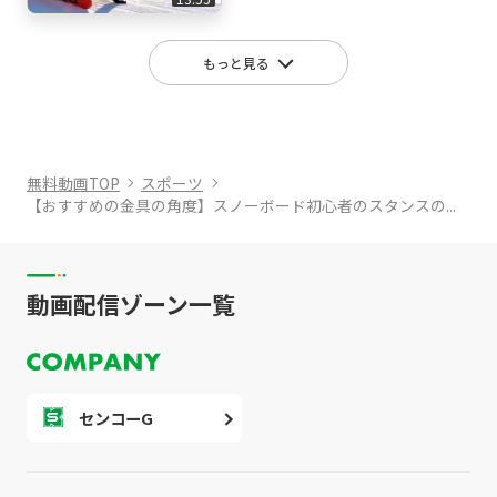
◆レイトプロジェクト協賛メーカー
FNTC
もっと見る
NORTHWAVE
DRAKE
FANATIC
GRAY
NOVEMBER SNOWMATERIAL
無料動画TOP
スポーツ
YOROI
【おすすめの金具の角度】スノーボード初心者のスタンスの...
blp
Heaven skateboard
DICE
動画配信ゾーン一覧
SWANS
OC STYLE
PLATEPIA
FLUX
TaoTech
センコーG
Mountain LIFE wax
DOT9 The Plaything Toy Shops!
W.S.P