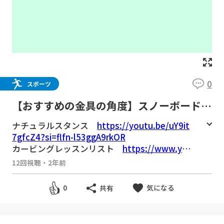
0
スポーツ
【おすすめの金具の角度】スノーボード初
心者のスタンスの決め方
ナチュラルスタンス
https://youtu.be/uY9it
7gfcZ4?si=flfn-l53ggA9rkOR
カービングレッスンリスト
https://www.you
tube.com/playlist?list=PLoYM_Brkjua_rj3TrG
12回視聴
・
2年前
x0mri1u9CPx8YwS
気になる
0
共有
◆本日の使用アイテム
グラトリ上達ボード FNTC / TNTR
https://a.r1
0.to/hMZleT