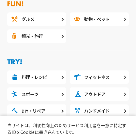
PINK ELEPHANT
株式会社CLEANHIT
黒田興業
グルメ
動物・ペット
有限会社北海道ウォール
テトカレー
観光・旅行
レストラン太郎
JAPANPAINT株式会社
SBOS
#スノーボード人口を増やしたい
料理・レシピ
フィットネス
#スノーボードを通して笑顔の輪を広げていく
活動
スポーツ
アウトドア
#スノボー
#グラトリ
#スノーボード
DIY・リペア
ハンドメイド
#カービング
#カービングターン
当サイトは、利便性向上のためサービス利用者を一意に特定す
勉強・スタディ
ノウハウ
#北海道
るIDをCookieに書き込んでいます。