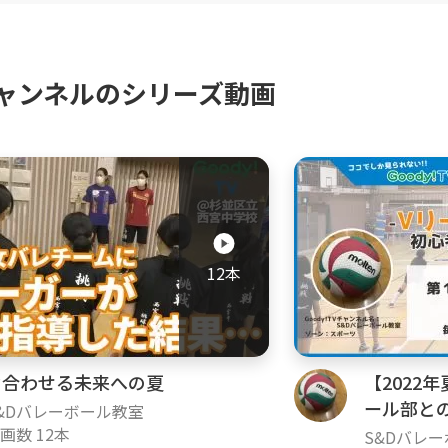
ャンネルのシリーズ動画
12本
力合わせる未来への夏
【2022
ール部と
&Dバレーボール教室
画数 12本
S&Dバレ