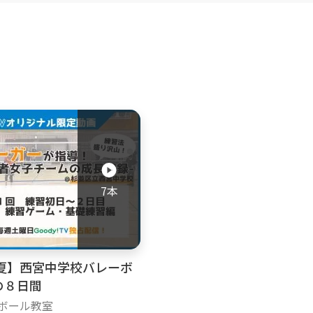
7本
年夏】西宮中学校バレーボ
の８日間
ーボール教室