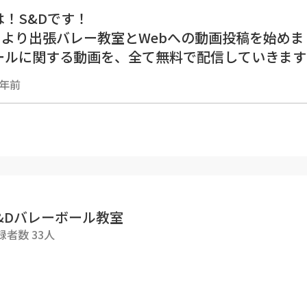
！S&Dです！
4月より出張バレー教室とWebへの動画投稿を始めま
ールに関する動画を、全て無料で配信していきます
今までの経験に基づき、１人でも上達の気づきやキ
2年前
‼️
--------------------------------------------
内容▼
プフローターサーブ初心者が10分で打てるように
ローターサーブしか打ってこなかったmioが、ma
るようになるまでのドキュメンタリー動画です☺️✨
&Dバレーボール教室
録者数 33人
日の練習でできるようになるとは思っていませんで
た😊
ージを持つことと、コツを意識することが本当に大