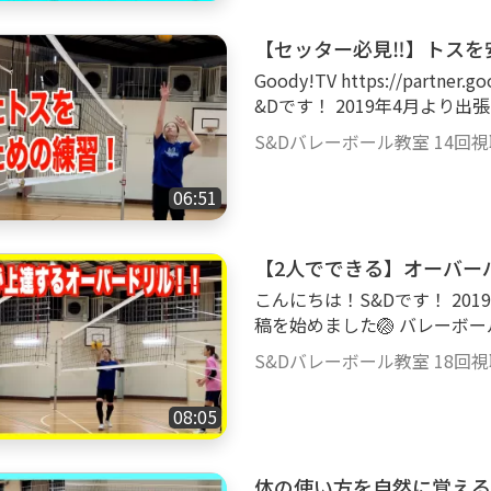
要な筋肉を鍛えよう！】です！ 今までの練習で鍛えた筋肉を落とさな
めに 年末年始などの休み期
【セッター必見‼️】トスを
✨ 1回約10分でバレーに必要
Goody!TV https://partner.goody-tv.online/user/channel/7/ こんにちは！S
のペースで行ってみてください
&Dです！ 2019年4月より
ように トレーニングも頑張りま
🏐 バレーボールに関する動
----------------------------
S&Dバレーボール教室
14回
今までの経験に基づき、１人
ー ＃トレーニング
ばとても嬉しいです‼️ -----------------
06:51
日の内容▼ 【セッター必見‼
ト‼️】です！ トスを安定して上げるためには 「ボールの下に素早く入るこ
と」が重要なポイントなので
【2人でできる】オーバー
しょう✨ -----------------------
こんにちは！S&Dです！ 20
ハイキュー ＃セッター
稿を始めました🏐 バレーボ
ます👍 私たちの今までの経
S&Dバレーボール教室
18回
になってもらえればとても嬉し
みはこちらから▶️ https://www.smile
08:05
--------------------------
ーバーパス上達ドリル】です！ オーバーパスが自然に上達できるよう
まれたドリルです‼️ オーバ
体の使い方を自然に覚える