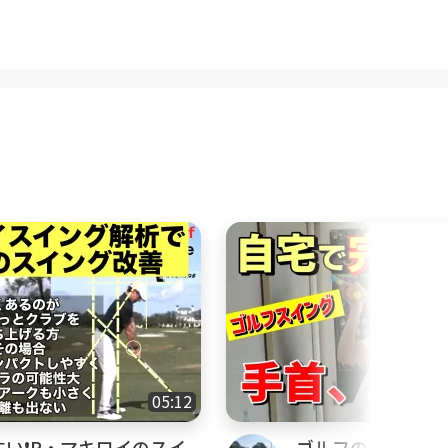
05:12
い❗️R・マキロイのスイ
ゴルフの手首と肘