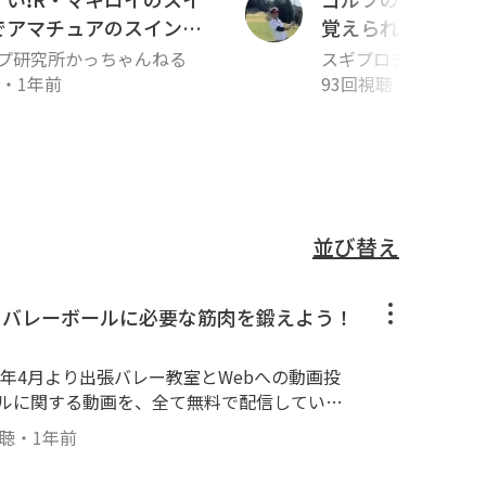
でアマチュアのスイング
覚えられる！自宅
グの基礎１！手首
プ研究所かっちゃんねる
スギプロチャンネル
スター
・
1年前
93回視聴
・
3年前
並び替え
！バレーボールに必要な筋肉を鍛えよう！
19年4月より出張バレー教室とWebへの動画投
ールに関する動画を、全て無料で配信していき
験に基づき、１人でも上達の気づきやキッカケ
視聴
・
1年前
--------------------------------------
日の内容▼ 【家でできる・最短10分！バレーボールに必