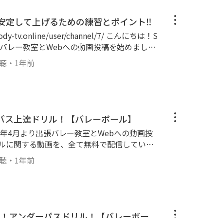
いた
間に家で行えるトレーニングを紹介しています
安定して上げるための練習とポイント‼️
な全身の筋肉が鍛えられるので ぜひ週2〜3回
‼️ 私たちもせっかくついた筋肉を落とさない
出張バレー教室とWebへの動画投稿を始めました
すので 皆さんも一緒に頑張りましょう💪 ---
画を、全て無料で配信していきます👍 私たちの
-------------------------- #バレーボール #ハイキュ
視聴
・
1年前
でも上達の気づきやキッカケになってもらえれ
---------------------------------------- ▼本
️トスを安定して上げるための練習とポイン
 意識を高く持ちながら練習を行なっていきま
パス上達ドリル！【バレーボール】
---------------------------------- #バレーボール #
19年4月より出張バレー教室とWebへの動画投
ールに関する動画を、全て無料で配信していき
験に基づき、１人でも上達の気づきやキッカケ
視聴
・
1年前
いです‼️ バレー教室を行っています✨お申込
-dreamvbs.com/book-online ---------
---------------------- ▼本日の内容▼ 【2人でできるオ
に組
ーパスが苦手な方や、より上達したい方は是非や
！アンダーパスドリル！【バレーボー