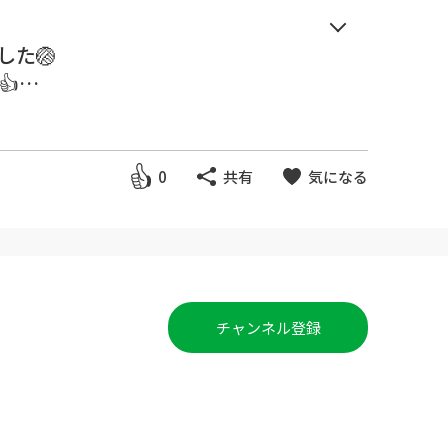
した🏐

ッカケになってもらえればとても
0
共有
気になる
なったコツ！！】です！
koコーチに実際に教えてもらっ
チャンネル登録
したが、10分程度で打てるよう
切なんだなと実感しました✨