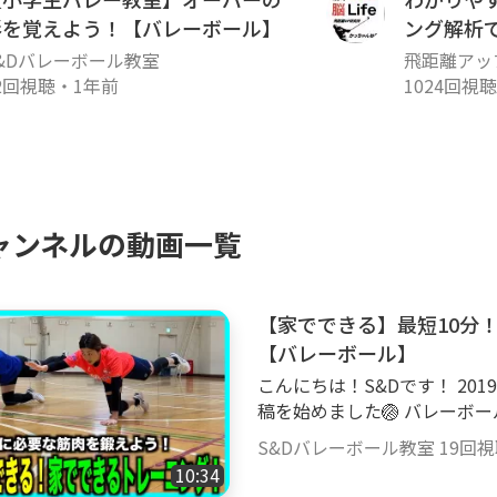
形を覚えよう！【バレーボール】
ング解析
改善‼️
&Dバレーボール教室
飛距離アッ
2回視聴
・
1年前
1024回視聴
ャンネルの動画一覧
【家でできる】最短10分
【バレーボール】
こんにちは！S&Dです！ 20
稿を始めました🏐 バレーボ
ます👍 私たちの今までの経
S&Dバレーボール教室
19回
になってもらえればとても嬉しいです‼️ ----
10:34
--------------- ▼本