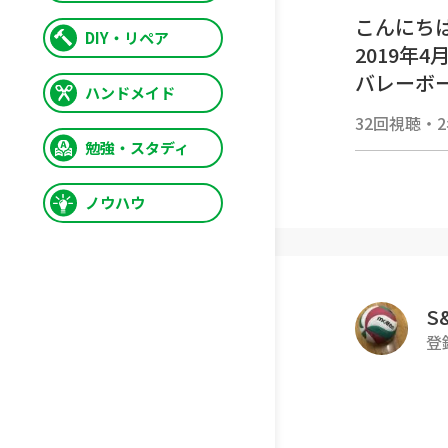
こんにちは
DIY・リペア
2019年
バレーボ
ハンドメイド
私たちの
32回視聴
・
嬉しいです
勉強・スタディ
-------------
▼本日の
ノウハウ
【ジャン
今までフ
て、打て
S
登
正直その
になりまし
良いイメ