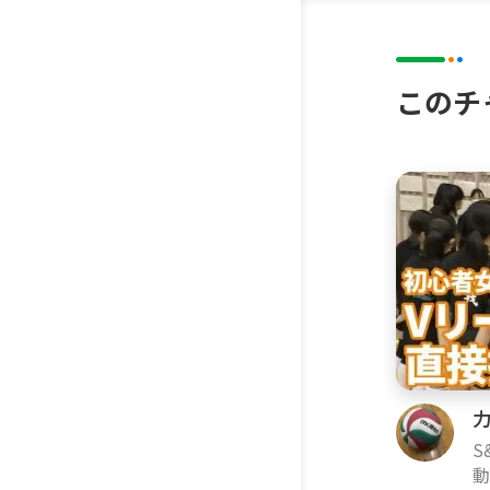
このチ
S
動