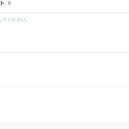
ト
0
フローターで悩んでいる方や、これから挑戦しよう
してください。
✨
--------------------------------------------
ボール #ハイキュー ＃ジャンプフローター