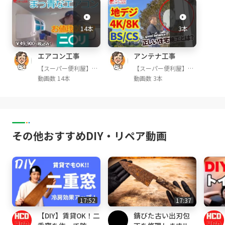
14本
3本
少しでも必要な方へ情報が伝わりますように、
Goodボタンと
エアコン工事
アンテナ工事
チャンネル登録もよろしくお願いします。^o^/
【スーパー便利屋】み
【スーパー便利屋】み
っく店長が行く!
っく店長が行く!
動画数 14本
動画数 3本
GoodyTV→
https://goody-tv.online/channe
l/30/
YouTube→
https://goo.gl/zJZ8pe
その他おすすめDIY・リペア動画
【当社動画サービス】YouTube
◆エアコン工事再生リスト
https://tinyurl.co
m/y4m7at6m
◆セキュリティーサービス再生リスト
https://
tinyurl.com/y5aoltml
◆アンテナ工事再生リスト
https://tinyurl.co
17:52
17:37
m/y4jgw25m
【DIY】賃貸OK！二
錆びた古い出刃包
◆リフォーム再生リスト
https://tinyurl.co