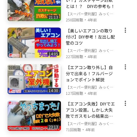
い！】ガスチャージ詐欺
とは！？ DIYの参考も！
在中。照明、エアコン、アンテナや、LAN工
事など
【スーパー便利屋】みっく店
21:13
・
長が行く!
250回視聴
4年前
ハイテク設備のご依頼もOK!
★全てのサービスをお気軽にご相談いただける
【美しいエアコンの取り
よう、
付け】DIY参考！左出し配
電球１個、棚づくり１個からの小さいお仕事
管のコツ
でも
【スーパー便利屋】みっく店
14:05
提供可能なサービスとなっております。
・
長が行く!
227回視聴
4年前
【エアコン取り外し】自
■ご連絡は下記の3つの方法からお選びいただ
分で出来る！フルバージ
けます。
ョンでポイント解説
※連絡前に必ず対応エリアを確認してね！
【スーパー便利屋】みっく店
14:30
⇒
https://www.benriya-sos.com/area
・
長が行く!
127回視聴
4年前
【エアコン失敗】DIYでエ
①当社公式Lineアカウントでお友達登録（楽・
アコン設置。しかし大失
早・24H）
敗でガスモレの結果出費
→
https://www.benriya-sos.com/line
２倍の巻
【スーパー便利屋】みっく店
②フリーダイヤル：0120-554-804 （楽・早）
23:13
・
長が行く!
71回視聴
4年前
③メール： mail@benriya-sos.com です。