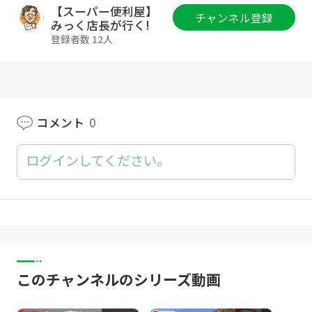
*錆びないアルミエアコン二段ラック ⇒
htt
【スーパー便利屋】
チャンネル登録
ps://amzn.to/3KaulrF
みっく店長が行く!
登録者数 12人
#エアコン取り付け #エアコン工事
#エアコン専用コンセント #ダイキンエアコン
#diy #三菱エアコン
#エアコンおすすめ
コメント
0
年間600件のエアコン設置をこなすエアコン取
付けのプロが現場の経験でアドバイス。
ログインしてください。
【今回の参考ビデオ】
ガス漏れ詐欺
https://youtu.be/qYmSwzsBXvs
https://youtu.be/61inqjN1W8w
コンセント詐欺
https://youtu.be/1jP5FD9j77Y
このチャンネルのシリーズ動画
https://youtu.be/AgEFtbd0Mgw
エアコンの選び方
https://youtu.be/Pg8wbmZGDvI