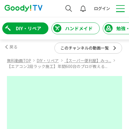
検索
ログイン
DIY・リペア
ハンドメイド
勉強
戻る
このチャンネルの動画一覧
無料動画TOP
DIY・リペア
【スーパー便利屋】みっ...
【エアコン2段ラック施工】年間600台のプロが教える...