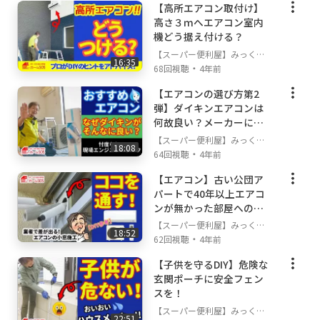
お問合わせ時は、お名前・ご住所を忘れずに！
【高所エアコン取付け】
高さ３ｍへエアコン室内
機どう据え付ける？
経歴・資格
【スーパー便利屋】みっく店
第二種電気工事士 登録番号 東京都第209577号
16:35
・
長が行く!
68回視聴
4年前
RRC認定冷媒ガス取扱技術者 登録番号11495
2
【エアコンの選び方第2
古物商許可 許可証番号 東京都 308791905911
弾】ダイキンエアコンは
何故良い？メーカーに忖
株式会社すぴケア
度なしの現場コメント
Cisco認定ネットワークエンジニア
【スーパー便利屋】みっく店
18:08
・
長が行く!
64回視聴
4年前
一級建築技能士
【エアコン】古い公団ア
パートで40年以上エアコ
ンが無かった部屋への施
工とは
【スーパー便利屋】みっく店
18:52
・
長が行く!
62回視聴
4年前
【子供を守るDIY】危険な
玄関ポーチに安全フェン
スを！
【スーパー便利屋】みっく店
22:51