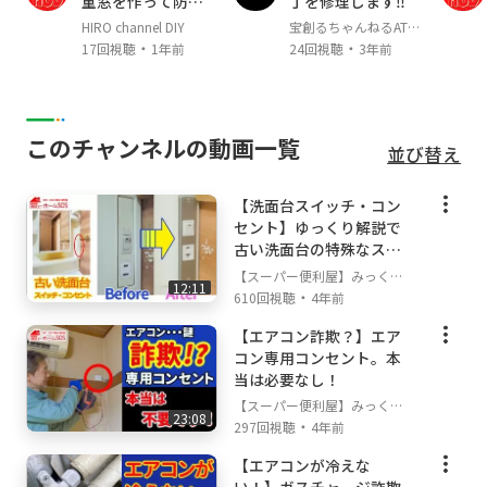
重窓を作って防寒
丁を修理します‼
m/y2hfjoad
対策してみた！
HIRO channel DIY
宝創るちゃんねるATEN
◆水のトラブル再生リスト
https://tinyurl.co
・
・
ALES
17回視聴
1年前
24回視聴
3年前
m/y4wun434
◆電気工事再生リスト
https://tinyurl.com/y
xo4pvuz
このチャンネルの動画一覧
並び替え
企業情報・自己紹介
■ホームSOSと申します。当社は、東京・多摩
【洗面台スイッチ・コン
地区を中心に
セント】ゆっくり解説で
埼玉・南部エリア、相模原中央区エリアで地元
古い洗面台の特殊なスイ
に密着し、住宅総合サービス
ッチ・コンセントを交換
【スーパー便利屋】みっく店
として年間2,000件以上のご相談を賜っており
12:11
・
長が行く!
610回視聴
4年前
ます。
【エアコン詐欺？】エア
コン専用コンセント。本
◆当社の特徴◆
当は必要なし！
★バックグランドは工務店ですので住宅の事は
【スーパー便利屋】みっく店
何でも
23:08
・
長が行く!
297回視聴
4年前
ワンストップでご依頼をいただけます。
★国家認定の電気工事士やネットワークエンジ
【エアコンが冷えな
ニアも