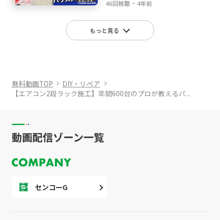
・
長が行く!
46回視聴
4年前
もっと見る
無料動画TOP
DIY・リペア
【エアコン2段ラック施工】年間600台のプロが教えるパ...
動画配信ゾーン一覧
センコーG