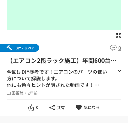
0
DIY・リペア
【エアコン2段ラック施工】年間600台の
プロが教えるパーツの使い方。
今回はDIY参考です！エアコンのパーツの使い
方について解説します。
他にも色々ヒントが隠された動画です！
11回視聴
・
2年前
【今回のおすすめ】
*エアコン二段ラック ⇒
https://amzn.to/4
気になる
0
共有
35PpbD
ワンタッチ施工が出来る！