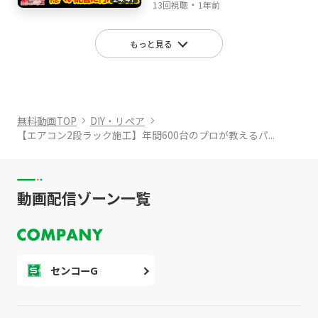
り付け
・
長が行く!
13回視聴
1年前
もっと見る
無料動画TOP
DIY・リペア
【エアコン2段ラック施工】年間600台のプロが教えるパ...
動画配信ゾーン一覧
センコーG