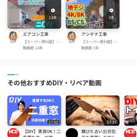
14本
3本
少しでも必要な方へ情報が伝わりますように、
Goodボタンと
エアコン工事
アンテナ工事
チャンネル登録もよろしくお願いします。^o^/
【スーパー便利屋】み
【スーパー便利屋】み
っく店長が行く!
っく店長が行く!
動画数 14本
動画数 3本
GoodyTV→
https://goody-tv.online/channe
l/30/
YouTube→
https://goo.gl/zJZ8pe
その他おすすめDIY・リペア動画
【当社動画サービス】YouTube
◆エアコン工事再生リスト
https://tinyurl.co
m/y4m7at6m
◆セキュリティーサービス再生リスト
https://
tinyurl.com/y5aoltml
◆アンテナ工事再生リスト
https://tinyurl.co
17:52
17:37
m/y4jgw25m
【DIY】賃貸OK！二
錆びた古い出刃包
◆リフォーム再生リスト
https://tinyurl.co