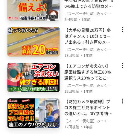
平均43件の空き巣被害。9
0%抑止できる防犯カメ
在中。照明、エアコン、アンテナや、LAN工
ラ。
事など
【スーパー便利屋】みっく店
16:07
・
長が行く!
8回視聴
1年前
ハイテク設備のご依頼もOK!
★全てのサービスをお気軽にご相談いただける
【大手の見積20万円】冬
よう、
はチャンス！10分でセー
電球１個、棚づくり１個からの小さいお仕事
ブ出来る！引き戸のメン
でも
テナンス超解説
【スーパー便利屋】みっく店
24:06
提供可能なサービスとなっております。
・
長が行く!
13回視聴
1年前
【エアコンが冷えない】
■ご連絡は下記の3つの方法からお選びいただ
原因は酷すぎる施工80%
けます。
選択ミス20%ってとこか
※連絡前に必ず対応エリアを確認してね！
な。
【スーパー便利屋】みっく店
19:36
⇒
https://www.benriya-sos.com/area
・
長が行く!
12回視聴
1年前
【防犯カメラ最前線】プ
①当社公式Lineアカウントでお友達登録（楽・
ロの施工と見るポイント
早・24H）
の違いとは。DIY参考情報
→
https://www.benriya-sos.com/line
も満載!!
【スーパー便利屋】みっく店
②フリーダイヤル：0120-554-804 （楽・早）
19:17
・
長が行く!
12回視聴
1年前
③メール： mail@benriya-sos.com です。