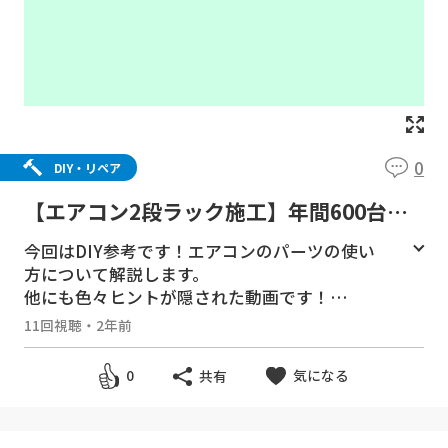
0
DIY・リペア
【エアコン2段ラック施工】年間600台の
プロが教えるパーツの使い方。
今回はDIY参考です！エアコンのパーツの使い
方について解説します。
他にも色々ヒントが隠された動画です！
11回視聴
・
2年前
【今回のおすすめ】
*エアコン二段ラック ⇒
https://amzn.to/4
気になる
0
共有
35PpbD
ワンタッチ施工が出来る！