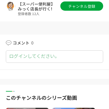
*錆びないアルミエアコン二段ラック ⇒
htt
【スーパー便利屋】
チャンネル登録
ps://amzn.to/3KaulrF
みっく店長が行く!
登録者数 12人
#エアコン取り付け #エアコン工事
#エアコン専用コンセント #ダイキンエアコン
#diy #三菱エアコン
#エアコンおすすめ
コメント
0
年間600件のエアコン設置をこなすエアコン取
付けのプロが現場の経験でアドバイス。
ログインしてください。
【今回の参考ビデオ】
ガス漏れ詐欺
https://youtu.be/qYmSwzsBXvs
https://youtu.be/61inqjN1W8w
コンセント詐欺
https://youtu.be/1jP5FD9j77Y
このチャンネルのシリーズ動画
https://youtu.be/AgEFtbd0Mgw
エアコンの選び方
https://youtu.be/Pg8wbmZGDvI