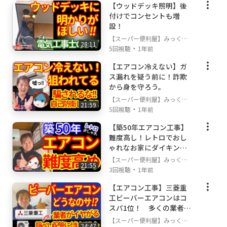
お問合わせ時は、お名前・ご住所を忘れずに！
【ウッドデッキ照明】後
付けでコンセントも増
設！
経歴・資格
【スーパー便利屋】みっく店
第二種電気工事士 登録番号 東京都第209577号
28:11
・
長が行く!
5回視聴
1年前
RRC認定冷媒ガス取扱技術者 登録番号11495
2
【エアコン冷えない】ガ
古物商許可 許可証番号 東京都 308791905911
ス漏れを疑う前に！詐欺
から身を守ろう。
株式会社すぴケア
Cisco認定ネットワークエンジニア
【スーパー便利屋】みっく店
21:59
・
長が行く!
5回視聴
1年前
一級建築技能士
【築50年エアコン工事】
難度高し！レトロでおし
ゃれなお家にダイキンエ
アコンを設置
【スーパー便利屋】みっく店
21:55
・
長が行く!
3回視聴
1年前
【エアコン工事】三菱重
工ビーバーエアコンはコ
スパ1位！ 多くの業者が
敬遠する隠ぺい配管に取
【スーパー便利屋】みっく店
24:47