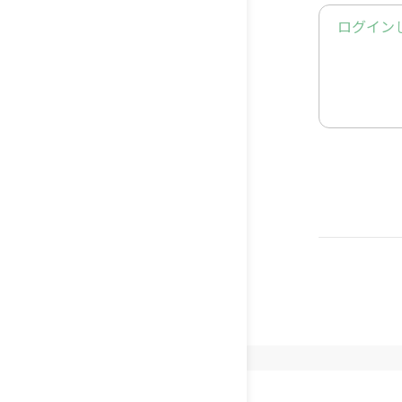
httpsgoo
ログイン
■■■■
😸感動猫
■■■■
Twitter：
httpstwi
Instagr
httpsww
Faceboo
httpsw
4%BB-182
TikTok：
httpsww