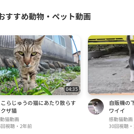
おすすめ動物・ペット動画
04:35
そこらじゅうの猫にあたり散らす
自販機の
ヤクザ猫
ワイイ
動猫動画
感動猫動画
5回視聴
・
2年前
30回視聴
・