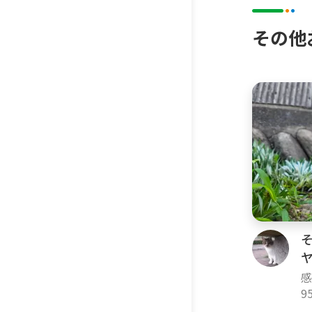
その他
感
9