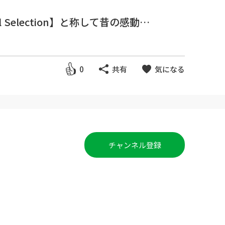
 Selection】と称して昔の感動猫
0
共有
気になる
チャンネル登録
、縞模様と多種多様な猫ちゃん達
ゃん・子猫ちゃんがいっぱいモフ
猫の爪とぎ、ねこじゃらし、雨の