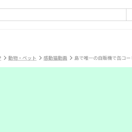
P
動物・ペット
感動猫動画
島で唯一の自販機で缶コーヒ