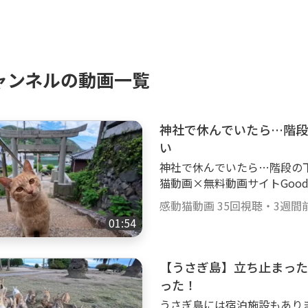
ャンネルの動画一覧
神社で休んでいたら…階段
い
神社で休んでいたら…階段の下
猫動画×無料動画サイトGoody
【感動猫動画Special Sel
感動猫動画
35回視聴
・
3週間
ドも行ってます。 ぜひご覧ください。 ht
01:54
■■■■■■■■■■■■■■■
ネルの猫達🐈 ■■■■■■
らり散歩を中心に、猫島等も
【うさぎ島】立ち止まった
チ猫、黒ブチ、白ブチ、サバ
った！
合！ ゴロゴロ、ナデナデ、
うさぎ島には宿泊施設もあり