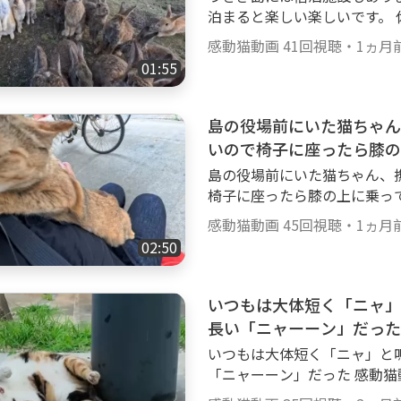
猫ちゃんがいっぱいモフられ
泊まると楽しい楽しいです。 休暇村 大久野島 https://a.r10.to/h5jJYT 感
を鳴らす、膝の上に乗ってく
動猫動画×無料動画サイトGood
達等、可愛い癒され猫動画がいっぱいです
感動猫動画
41回視聴
・
1ヵ月
は、【感動猫動画Special S
3 ■■■■■■■■■■■■■■■■■■■■■ 😸感動猫動画【公式】SN
01:55
ロードも行ってます。 ぜひご覧ください
Sのご紹介🐈 ■■■■■■■■■
■■■■■■■■■■■■■■■
stwitter.comkandounekodo
ャンネルの猫達🐈 ■■■■
島の役場前にいた猫ちゃん
andounekodouga Faceboo
索ぶらり散歩を中心に、猫島
5%8B%95%E7%8C%AB%E5%
いので椅子に座ったら膝の
ラ、ブチ猫、黒ブチ、白ブチ
ikTok： httpswww.tiktok.
島の役場前にいた猫ちゃん、
大集合！ ゴロゴロ、ナデナ
椅子に座ったら膝の上に乗ってきた 感動猫動画×無料動画サイトG
ん・子猫ちゃんがいっぱいモ
感動猫動画Goody!TVチャンネル
ゴロ喉を鳴らす、膝の上に乗
感動猫動画
45回視聴
・
1ヵ月
称して昔の感動猫動画の再ア
の子猫達等、可愛い癒され猫動画がいっ
02:50
い。 httpsgoody-tv.onlinechannel3 ■■■■■■■■
hannel3 ■■■■■■■■■■■■■■■■■■■■■ 😸感動猫動画【公
■■■■ 😸感動猫動画Good
式】SNSのご紹介🐈 ■■■■
■■■■■■■■■■■■ 
いつもは大体短く「ニャ」
r： httpstwitter.comkandou
訪問します。 三毛猫、黒猫
m.comkandounekodouga Fa
長い「ニャーーン」だった
ラ、縞模様と多種多様な猫ち
4%9F%E5%8B%95%E7%8C%
いつもは大体短く「ニャ」と
ンゴロン。カワイイかわいい
090073 TikTok： httpswww
「ニャーーン」だった 感動猫動画×無料動画サイトGoody!TV 感動猫動画G
ってきます。 ナデナデする
oody!TVチャンネルでは、【感動