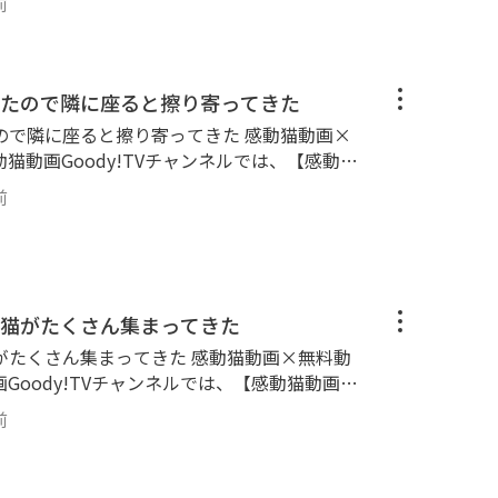
雨の日の子猫達等、可愛い癒され猫動画がいっ
前
ってます。 ぜひご覧ください。 httpsgoo
 ■■■■■■■■■■■■■■
【公式】SNSのご紹介🐈 ■■■■■■■■■
ネルの猫達🐈 ■■■■■■■■■■■■■■■■
 httpstwitter.comkandounekodouga
散歩を中心に、猫島等もよく訪問します。 三
たので隣に座ると擦り寄ってきた
agram.comkandounekodouga Facebook： ht
、黒ブチ、白ブチ、サバトラ、縞模様と多種多
E6%84%9F%E5%8B%95%E7%8C%AB%E5%8
に座ると擦り寄ってきた 感動猫動画×
ゴロゴロ、ナデナデ、ゴロンゴロン。カワイイ
090073 TikTok： httpswww.tiktok.com
感動猫動画Goody!TVチャンネルでは、【感動猫
んがいっぱいモフられにやってきます。 ナデ
on】と称して昔の感動猫動画の再アップロードも行っ
す、膝の上に乗ってくる、猫の爪とぎ、ねこじ
前
y-tv.onlinechannel3 ■■■■■■
い癒され猫動画がいっぱいです。 httpsgo
 😸感動猫動画Goody!TVチャンネルの猫
■■■■■■■■■■■ 野良猫探索ぶらり散歩
介🐈 ■■■■■■■■■■■■■■■■■■
します。 三毛猫、黒猫、茶トラ、ブチ猫、黒
r.comkandounekodouga Instagram： https
模様と多種多様な猫ちゃん達が大集合！ ゴロ
猫がたくさん集まってきた
ekodouga Facebook： httpswww.faceboo
ン。カワイイかわいい猫ちゃん・子猫ちゃんが
B%95%E7%8C%AB%E5%8B%95%E7%94%B
集まってきた 感動猫動画×無料動
ます。 ナデナデするとゴロゴロ喉を鳴らす、
k： httpswww.tiktok.com@kandounekodoug
動画Goody!TVチャンネルでは、【感動猫動画Sp
とぎ、ねこじゃらし、雨の日の子猫達等、可愛
と称して昔の感動猫動画の再アップロードも行ってます。
oody-tv.onlinechannel3 ■■■■
前
nechannel3 ■■■■■■■■■■
■■■ 😸感動猫動画【公式】SNSのご紹介
猫動画Goody!TVチャンネルの猫達🐈 ■■
■■■■■ Twitter： httpstwitter.c
■■■■■■ 野良猫探索ぶらり散歩を中心
ram： httpswww.instagram.comkandounek