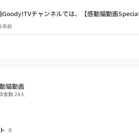
Goody!TVチャンネルでは、【感動猫動画Special
アップロードも行ってます。
1年前
ください。
dy-tv.onlinechannel3
■■■■■■■■■■■■■■■■■
動画Goody!TVチャンネルの猫達🐈
■■■■■■■■■■■■■■■■■
索ぶらり散歩を中心に、猫島等もよく訪問します。
動猫動画
黒猫、茶トラ、ブチ猫、黒ブチ、白ブチ、サバトラ
録者数 24人
！
、ナデナデ、ゴロンゴロン。カワイイかわいい猫ち
ってきます。
するとゴロゴロ喉を鳴らす、膝の上に乗ってくる、
ト
0
達等、可愛い癒され猫動画がいっぱいです。