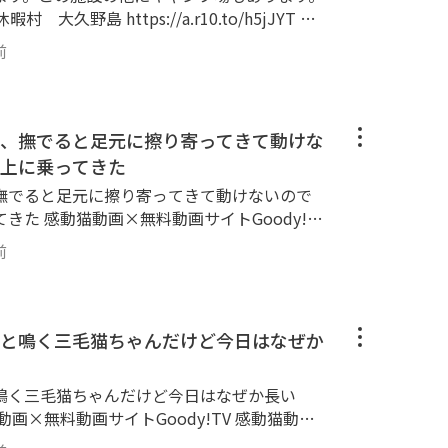
にやってきます。 ナデナデするとゴロゴロ喉
る、猫の爪とぎ、ねこじゃらし、雨の日の子猫
y!TV 感動猫動画Goody!TVチャンネルで
。 httpsgoody-tv.onlinechannel
前
election】と称して昔の感動猫動画の再アップ
。 httpsgoody-tv.onlinechannel3
■■■■■■■■■■■■ Twitter： http
■■■■■■ 😸感動猫動画Goody!TVチ
uga Instagram： httpswww.instagram.comk
■■■■■■■■■■■■■■■■■ 野良猫探
、撫でると足元に擦り寄ってきて動けな
k： httpswww.facebook.com%E6%84%9F%E
等もよく訪問します。 三毛猫、黒猫、茶ト
8B%95%E7%94%BB-182772309090073 T
上に乗ってきた
、サバトラ、縞模様と多種多様な猫ちゃん達が
com@kandounekodouga
撫でると足元に擦り寄ってきて動けないので
デ、ゴロンゴロン。カワイイかわいい猫ちゃ
oody!TV
フられにやってきます。 ナデナデするとゴロ
では、【感動猫動画Special Selection】と
ってくる、猫の爪とぎ、ねこじゃらし、雨の日
前
ップロードも行ってます。 ぜひご覧くださ
ぱいです。 httpsgoody-tv.onlinec
■■■■■■■■■
y!TVチャンネルの猫達🐈 ■■■■■■■■■
■■■■■■■■■■■■■■■■■ Twitte
野良猫探索ぶらり散歩を中心に、猫島等もよく
と鳴く三毛猫ちゃんだけど今日はなぜか
nekodouga Instagram： httpswww.instagra
、茶トラ、ブチ猫、黒ブチ、白ブチ、サバト
cebook： httpswww.facebook.com%E6%8
ゃん達が大集合！ ゴロゴロ、ナデナデ、ゴロ
AB%E5%8B%95%E7%94%BB-182772309
鳴く三毛猫ちゃんだけど今日はなぜか長い
猫ちゃん・子猫ちゃんがいっぱいモフられにや
.tiktok.com@kandounekodouga
とゴロゴロ喉を鳴らす、膝の上に乗ってくる、
猫動画Special Selection】と称して昔の