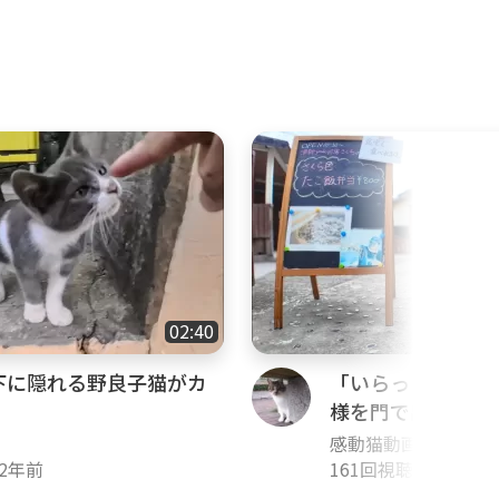
02:40
下に隠れる野良子猫がカ
「いらっしゃいま
様を門で出迎える
る
感動猫動画
2年前
161回視聴
・
1年前