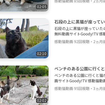
猫の爪とぎ、ねこじゃらし、
感動猫動画
85回視聴
・
2ヵ月
感動猫動画の再アップロードも行
ぱいです。 httpsgoody-tv.onlinechannel3
02:05
dy-tv.onlinechannel3 ■■■■■■■■■■■■■■■■■■■■■ 😸感
■■■■■■■ 😸感動猫動画
動猫動画Goody!TVチャン
■■■■■■■■■■■■ Twitter：
■■■■■ 野良猫探索ぶらり
石段の上に黒猫が座ってい
Instagram： httpswww.inst
毛猫、黒猫、茶トラ、ブチ猫
tpswww.facebook.com%
石段の上に黒猫が座っていたので隣
様な猫ちゃん達が大集合！ 
B%95%E7%94%BB-182772309
無料動画サイトGoody!TV 
かわいい猫ちゃん・子猫ちゃ
@kandounekodouga
動画Special Selecti
ナデするとゴロゴロ喉を鳴ら
感動猫動画
92回視聴
・
2ヵ月
てます。 ぜひご覧ください。 httpsgood
ゃらし、雨の日の子猫達等、可愛
■■■■■■■■■■■■■■■
ody-tv.onlinechannel3 ■■■■■■■■■■■■■■■■■■■■■ 😸感
02:10
達🐈 ■■■■■■■■■■
動猫動画【公式】SNSのご紹
を中心に、猫島等もよく訪問
■■■ Twitter： httpstwitte
ブチ、白ブチ、サバトラ、縞
ベンチのある公園に行くと
www.instagram.comkandoun
ゴロ、ナデナデ、ゴロンゴロ
k.com%E6%84%9F%E5%8
ベンチのある公園に行くと猫がたくさん
いっぱいモフられにやってき
B-182772309090073 TikTo
画サイトGoody!TV 感動猫
膝の上に乗ってくる、猫の爪
a
ecial Selection】
い癒され猫動画がいっぱいです。 httpsg
感動猫動画
95回視聴
・
3ヵ月
ぜひご覧ください。 httpsgoody-tv.onli
■■■■■■■■■■■■■■
■■■■■■■■■■■ 😸感動
🐈 ■■■■■■■■■■■■■■■■
02:02
■■■■■■■■■■■■■
omkandounekodouga Instag