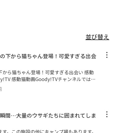
並び替え
の下から猫ちゃん登場！可愛すぎる出会
から猫ちゃん登場！可愛すぎる出会い 感動
!TV 感動猫動画Goody!TVチャンネルでは、
ection】と称して昔の感動猫動画の再アップロー
前
tpsgoody-tv.onlinechannel3 ■■
■■■■ 😸感動猫動画Goody!TVチャン
■■■■■■■■■■■■■■■ 野良猫探索ぶ
よく訪問します。 三毛猫、黒猫、茶トラ、ブ
瞬間…大量のウサギたちに囲まれてしま
トラ、縞模様と多種多様な猫ちゃん達が大集
ゴロンゴロン。カワイイかわいい猫ちゃん・子
ます。この施設の他にキャンプ場もあります。