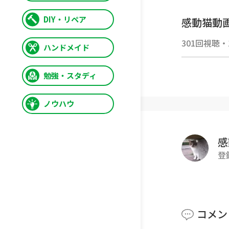
DIY・リペア
感動猫動画
動画の再
301回視聴
・
ハンドメイド
ぜひご覧
httpsgoo
勉強・スタディ
■■■■
ノウハウ
😸感動猫
■■■■
野良猫探
感
三毛猫、
登
が大集合
ゴロゴロ
られにや
ナデナデ
コメン
日の子猫