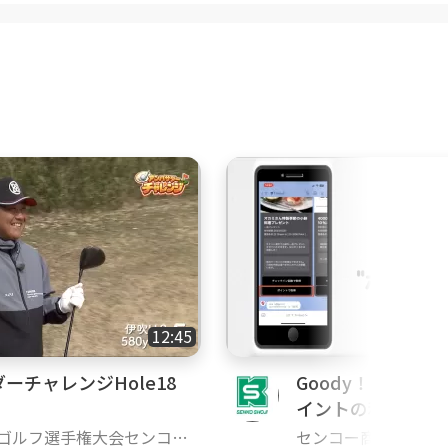
12:45
ーチャレンジHole18
Goody！TVで貯ま
）
イントの利用方法
ゴルフ選手権大会センコー
センコー商事