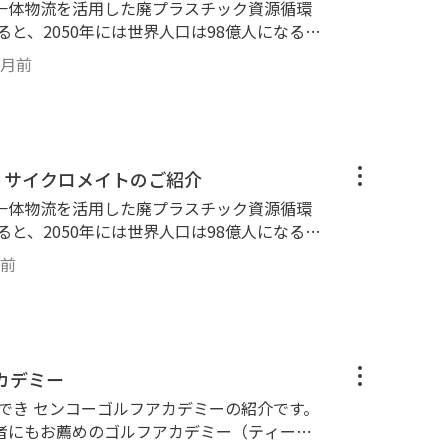
一体物流を活用した廃プラスチック資源循環
れば、2060年までに世界全体の資源利用量は2
ヵ月前
ると推計されています。大量生産・大量消費・
経済システムは気候危機や資源枯渇、生物多
染など様々な問題をもたらしています。こうい
ず、“廃棄物による汚染を極力排除し、製品と
コノミー（Circular Economy）“の実
 サイクロメイトのご紹介
のようなサーキュラーエコノミー化の流れを受
一体物流を活用した廃プラスチック資源循環
いても、衣服を店頭で回収し、リサイクルやリ
が進められてきました。しかし、サプライチ
れば、2060年までに世界全体の資源利用量は2
ガーカバーの廃棄物は、非常にきれいな状態
年前
ると推計されています。大量生産・大量消費・
にも関わらず、現状ではほとんどがサーマルリ
経済システムは気候危機や資源枯渇、生物多
ていました。物流拠点や各店舗で発生するハ
染など様々な問題をもたらしています。こうい
ク（ポリエチレン、以下「PE」）をマテリア
ず、“廃棄物による汚染を極力排除し、製品と
薄く広く分散した廃棄物を効率的に回収する
コノミー（Circular Economy）“の実
のために企業の枠を超えた横断的な仕組みを構
カデミー
した。 本事業では、センコー商事がコーデ
でき センコーゴルフアカデミーの紹介です。
いても、衣服を店頭で回収し、リサイクルやリ
し廃棄物を資源として管理し、静脈サプライ
者にもお薦めのゴルフアカデミー（ティーチ
が進められてきました。しかし、サプライチ
、東京納品代行とアクロストランスポートの