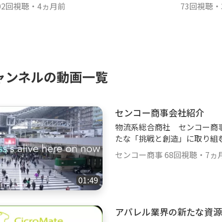
ループカップ」アンバサダーチャレ
02回視聴
・
4ヵ月前
グループカ
73回視聴
・
ジＣＨ
ンジＣＨ
ャンネルの動画一覧
センコー商事会社紹介
物流系総合商社 センコー商
たな「挑戦と創造」に取り組
のリールにまとめました。セ
センコー商事
68回視聴
・
7ヵ
ご覧ください。
01:49