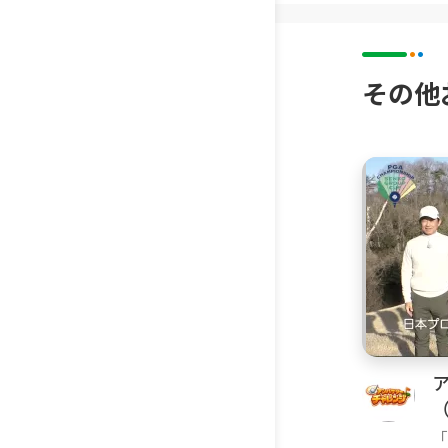
その他
ア
「