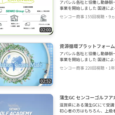
アパレル各社と協働し動静脈
事業を開始しました 国連によると、2050年には世界人口は98億人になると
推計され、OECDの調査によ
センコー商事
155回視聴
・
9
倍（167ギガトン）に増加す
大量廃棄を前提とする現在の
02:00
様性の喪失、プラスチック汚
った課題を次世代に先送りせ
原材料を循環させる”サーキュラーエ
資源循環プラットフォーム
現が求められています。 こ
アパレル各社と協働し動静脈
け、日本のアパレル業界にお
事業を開始しました 国連によると、2050年には世界人口は98億人になると
ユースをするなどの取り組み
推計され、OECDの調査によ
ェーンの過程で発生するハン
センコー商事
220回視聴
・
1
倍（167ギガトン）に増加す
で排出される廃プラスチック
大量廃棄を前提とする現在の
カバリー（熱回収）に留まっ
02:52
様性の喪失、プラスチック汚
ンガーカバーの廃プラスチッ
った課題を次世代に先送りせ
ルリサイクルするためには、
原材料を循環させる”サーキュラーエ
ことが必要不可欠であり、そ
蒲生GC センコーゴルフア
現が求められています。 このようなサーキュラーエコノミー化の流れを受
築することが求められていま
滋賀県にある蒲生GCにて受講
け、日本のアパレル業界にお
ィネートし、関連法規に準拠
初心者の方はもちろん、上級
ユースをするなどの取り組み
チェーンを有効活用しながら