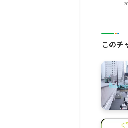
グ
2
ン
このチ