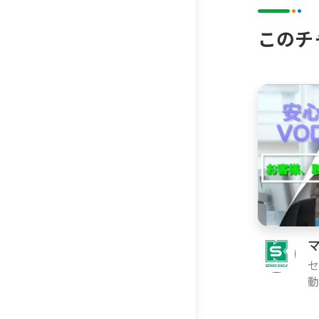
このチ
セ
動