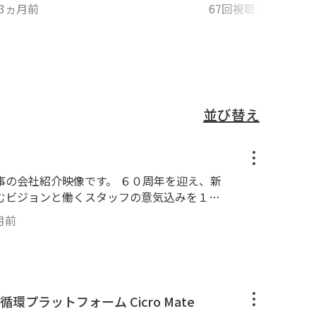
ップ」アンバサダーチャレ
3ヵ月前
67回視聴
・
3年前
並び替え
事の会社紹介映像です。 ６０周年を迎え、新
むビジョンと働くスタッフの意気込みを１本
ンコー商事にご興味・ご関心のある方、是非
月前
アパレル業界の新たな資源循環プラットフォーム Cicro Mate