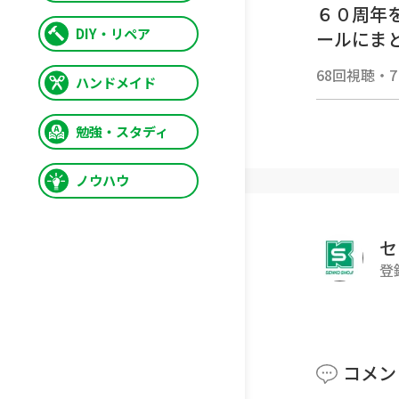
６０周年
DIY・リペア
ールにま
68回視聴
・
ハンドメイド
勉強・スタディ
ノウハウ
セ
登
コメン