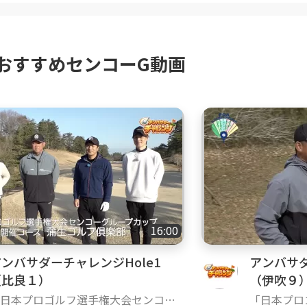
おすすめセンコーG動画
16:00
ンバサダーチャレンジHole1
アンバサダ
（比良１）
（伊吹９
日本プロゴルフ選手権大会センコー
「日本プロ